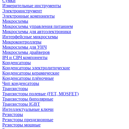
Сумки
Измерительные инструменты
Электроинструмент
Электронные компоненты
Микросхемы
Микросхемы управления питанием
Микросхемы для автоэлектроники
Интерфейсные микросхемы
Микроконтроллеры
Микросхемы для УНЧ
Микросхемы драйверов
ВЧ и СВЧ компоненты
Конденсаторы
Конденсаторы электролитические
Конденсаторы керамические
Конденсаторы плёночные
Чип конденсаторы
Транзисторы
Транзисторы полевые (FET, MOSFET)
Транзисторы биполярные
Транзисторы IGBT
Интеллектуальные ключи
Резисторы
Резисторы прецизионные
Резисторы мощные