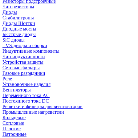
Резисторы подстроечные
Чип резисторы
Диоды
Стабилитроны
Диоды Шоттки
Диодные мосты
Быстрые диоды
SiC диоды
TVS-диоды и сборки
Индуктивные компоненты
Чип индуктивности
Устройства защиты
Сетевые фильтры
Газовые разрядники
Реле
Установочные изделия
Вентиляторы
Переменного тока AC
Постоянного тока DC
Решетки и фильтры для вентиляторов
Промышленные нагреватели
Кольцевые
Сопловые
Плоские
Патронные