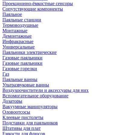
Проекционно-ёмкостные сенсоры
Сопутствующие компоненты
Паяльное
Паяльные станции
Термовоздушные
Монтажные
Демонтажные
Инфракрасные
Универсальные
Паяльники электрические
Газовые паяльники
Газовые паяльники
Газовые горелки
Газ
Паяльные ванны
Ультразвуковые ванны
Воздухоочистители и аксессуары для них
Вспомогательное оборудование
Дозаторы
Вакуумные манипуляторы
Оловоотсосы
Клеевые пистолеты
Подставки для паяльников
Штативы для плат
Емкости для флюсов