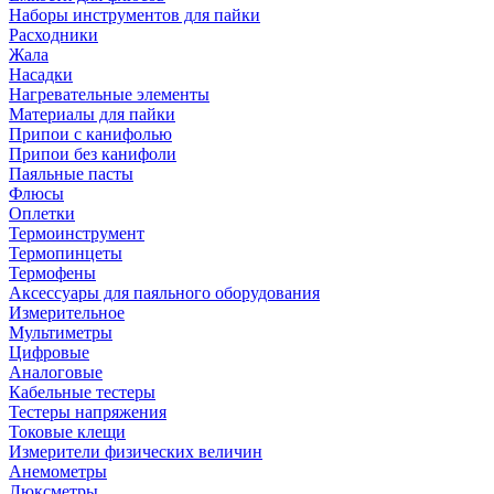
Наборы инструментов для пайки
Расходники
Жала
Насадки
Нагревательные элементы
Материалы для пайки
Припои с канифолью
Припои без канифоли
Паяльные пасты
Флюсы
Оплетки
Термоинструмент
Термопинцеты
Термофены
Аксессуары для паяльного оборудования
Измерительное
Мультиметры
Цифровые
Аналоговые
Кабельные тестеры
Тестеры напряжения
Токовые клещи
Измерители физических величин
Анемометры
Люксметры