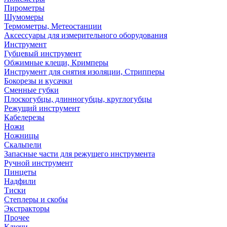
Пирометры
Шумомеры
Термометры, Метеостанции
Аксессуары для измерительного оборудования
Инструмент
Губцевый инструмент
Обжимные клещи, Кримперы
Инструмент для снятия изоляции, Стрипперы
Бокорезы и кусачки
Сменные губки
Плоскогубцы, длинногубцы, круглогубцы
Режущий инструмент
Кабелерезы
Ножи
Ножницы
Скальпели
Запасные части для режущего инструмента
Ручной инструмент
Пинцеты
Надфили
Тиски
Степлеры и скобы
Экстракторы
Прочее
Ключи