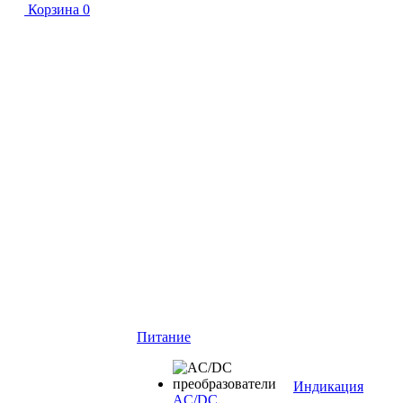
Корзина
0
Питание
Индикация
AC/DC