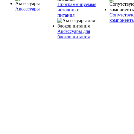
Программируемые
Аксессуары
источники
Сопутству
питания
компонент
Аксессуары для
блоков питания