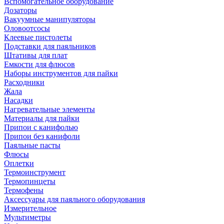
Вспомогательное оборудование
Дозаторы
Вакуумные манипуляторы
Оловоотсосы
Клеевые пистолеты
Подставки для паяльников
Штативы для плат
Емкости для флюсов
Наборы инструментов для пайки
Расходники
Жала
Насадки
Нагревательные элементы
Материалы для пайки
Припои с канифолью
Припои без канифоли
Паяльные пасты
Флюсы
Оплетки
Термоинструмент
Термопинцеты
Термофены
Аксессуары для паяльного оборудования
Измерительное
Мультиметры