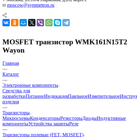
moscow@symmetron.ru
MOSFET транзистор WMK161N15T2
Wayon
Главная
—
Каталог
—
Электронные компоненты
Средства для
разработки
Питание
Индикация
Паяльное
Измерительное
Инстру
изделия
—
Транзисторы
Микросхемы
Конденсаторы
Резисторы
Диоды
Индуктивные
компоненты
Устройства защиты
Реле
—
Транзисторы полевые (FET, MOSFET)