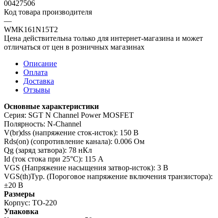
00427506
Код товара производителя
—
WMK161N15T2
Цена действительна только для интернет-магазина и может
отличаться от цен в розничных магазинах
Описание
Оплата
Доставка
Отзывы
Основные характеристики
Серия: SGT N Channel Power MOSFET
Полярность: N-Channel
V(br)dss (напряжение сток-исток): 150 В
Rds(on) (сопротивление канала): 0.006 Ом
Qg (заряд затвора): 78 нКл
Id (ток стока при 25°C): 115 А
VGS (Напряжение насыщения затвор-исток): 3 В
VGS(th)Typ. (Пороговое напряжение включения транзистора):
±20 В
Размеры
Корпус: TO-220
Упаковка