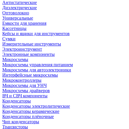
Антистатические
Диэлектрические
Оптоволокно
Универсальные
Емкости для хранения
Кассетницы
Кейсы и ящики для инструментов
Сумки
Измерительные инструменты
Электроинструмент
Электронные компоненты
Микросхемы
Микросхемы управления питанием
Микросхемы для автоэлектроники
Интерфейсные микросхемы
Микроконтроллеры
Микросхемы для УНЧ
Микросхемы драйверов
ВЧ и СВЧ компоненты
Конденсаторы
Конденсаторы электролитические
Конденсаторы керамические
Конденсаторы плёночные
Чип конденсаторы
Транзисторы