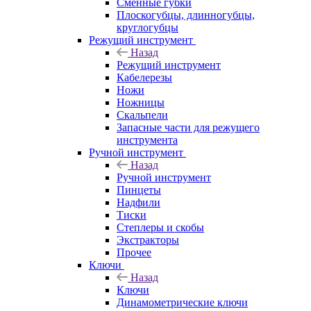
Сменные губки
Плоскогубцы, длинногубцы,
круглогубцы
Режущий инструмент
Назад
Режущий инструмент
Кабелерезы
Ножи
Ножницы
Скальпели
Запасные части для режущего
инструмента
Ручной инструмент
Назад
Ручной инструмент
Пинцеты
Надфили
Тиски
Степлеры и скобы
Экстракторы
Прочее
Ключи
Назад
Ключи
Динамометрические ключи