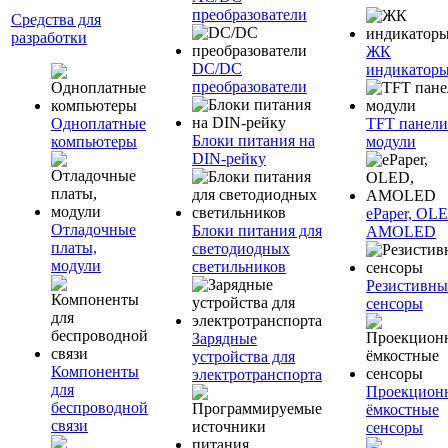
преобразователи
Средства для
разработки
ЖК
DC/DC
индикатор
преобразователи
Одноплатные
TFT панели
Блоки питания на
компьютеры
модули
DIN-рейку
ePaper, OL
Отладочные
Блоки питания для
AMOLED
платы,
светодиодных
модули
светильников
Резистивны
сенсоры
Зарядные
устройства для
Компоненты
электротранспорта
для
Проекцион
беспроводной
ёмкостные
связи
сенсоры