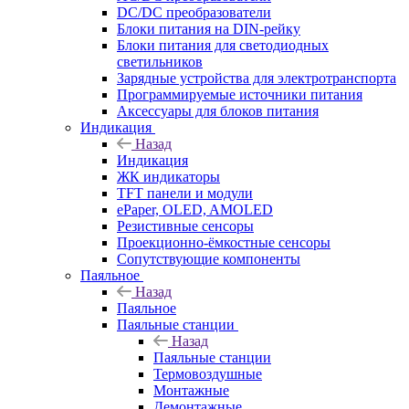
DC/DC преобразователи
Блоки питания на DIN-рейку
Блоки питания для светодиодных
светильников
Зарядные устройства для электротранспорта
Программируемые источники питания
Аксессуары для блоков питания
Индикация
Назад
Индикация
ЖК индикаторы
TFT панели и модули
ePaper, OLED, AMOLED
Резистивные сенсоры
Проекционно-ёмкостные сенсоры
Сопутствующие компоненты
Паяльное
Назад
Паяльное
Паяльные станции
Назад
Паяльные станции
Термовоздушные
Монтажные
Демонтажные