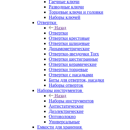
Гаечные ключи
Разводные ключи
Торцевые ключи и головки
Наборы ключей
Отвертки
Назад
Отвертки
Отвертки крестовые
Отвертки шлицевые
Динамометрические
Отвертки-звездочки Torx
Отвертки шестигранные
Отвертки керамические
Отвертки торцевые
Отвертки с насадками
Биты для отверток, насадки
Наборы отверток
Наборы инструментов
Назад
Наборы инструментов
Антистатические
Диэлектрические
Оптоволокно
Универсальные
Емкости для хранения