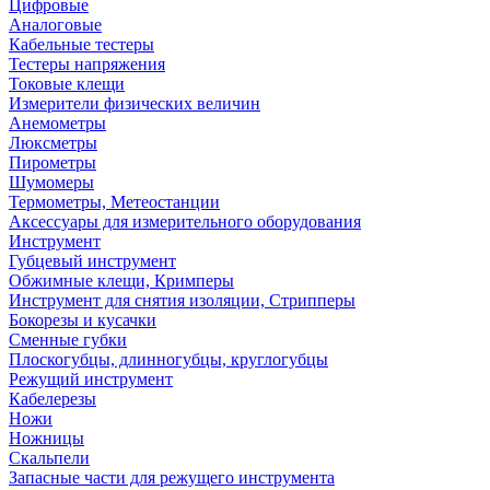
Цифровые
Аналоговые
Кабельные тестеры
Тестеры напряжения
Токовые клещи
Измерители физических величин
Анемометры
Люксметры
Пирометры
Шумомеры
Термометры, Метеостанции
Аксессуары для измерительного оборудования
Инструмент
Губцевый инструмент
Обжимные клещи, Кримперы
Инструмент для снятия изоляции, Стрипперы
Бокорезы и кусачки
Сменные губки
Плоскогубцы, длинногубцы, круглогубцы
Режущий инструмент
Кабелерезы
Ножи
Ножницы
Скальпели
Запасные части для режущего инструмента