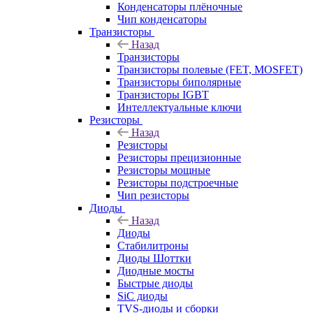
Конденсаторы плёночные
Чип конденсаторы
Транзисторы
Назад
Транзисторы
Транзисторы полевые (FET, MOSFET)
Транзисторы биполярные
Транзисторы IGBT
Интеллектуальные ключи
Резисторы
Назад
Резисторы
Резисторы прецизионные
Резисторы мощные
Резисторы подстроечные
Чип резисторы
Диоды
Назад
Диоды
Стабилитроны
Диоды Шоттки
Диодные мосты
Быстрые диоды
SiC диоды
TVS-диоды и сборки