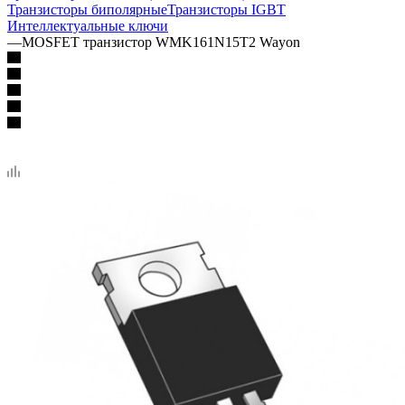
Транзисторы биполярные
Транзисторы IGBT
Интеллектуальные ключи
—
MOSFET транзистор WMK161N15T2 Wayon