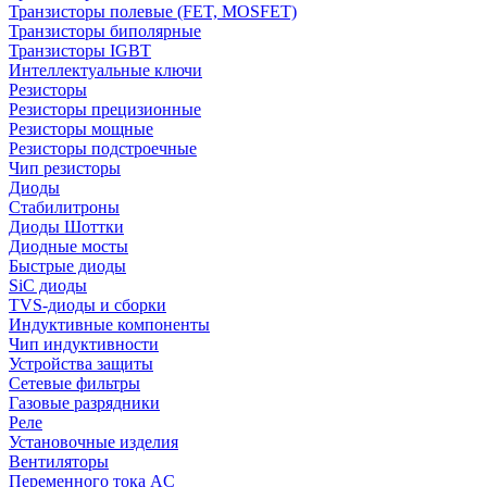
Транзисторы полевые (FET, MOSFET)
Транзисторы биполярные
Транзисторы IGBT
Интеллектуальные ключи
Резисторы
Резисторы прецизионные
Резисторы мощные
Резисторы подстроечные
Чип резисторы
Диоды
Стабилитроны
Диоды Шоттки
Диодные мосты
Быстрые диоды
SiC диоды
TVS-диоды и сборки
Индуктивные компоненты
Чип индуктивности
Устройства защиты
Сетевые фильтры
Газовые разрядники
Реле
Установочные изделия
Вентиляторы
Переменного тока AC