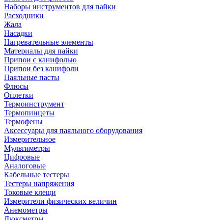
Наборы инструментов для пайки
Расходники
Жала
Насадки
Нагревательные элементы
Материалы для пайки
Припои с канифолью
Припои без канифоли
Паяльные пасты
Флюсы
Оплетки
Термоинструмент
Термопинцеты
Термофены
Аксессуары для паяльного оборудования
Измерительное
Мультиметры
Цифровые
Аналоговые
Кабельные тестеры
Тестеры напряжения
Токовые клещи
Измерители физических величин
Анемометры
Люксметры