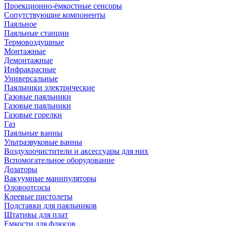
Проекционно-ёмкостные сенсоры
Сопутствующие компоненты
Паяльное
Паяльные станции
Термовоздушные
Монтажные
Демонтажные
Инфракрасные
Универсальные
Паяльники электрические
Газовые паяльники
Газовые паяльники
Газовые горелки
Газ
Паяльные ванны
Ультразвуковые ванны
Воздухоочистители и аксессуары для них
Вспомогательное оборудование
Дозаторы
Вакуумные манипуляторы
Оловоотсосы
Клеевые пистолеты
Подставки для паяльников
Штативы для плат
Емкости для флюсов