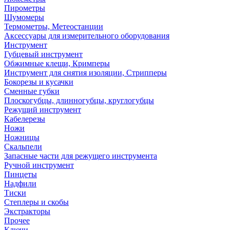
Пирометры
Шумомеры
Термометры, Метеостанции
Аксессуары для измерительного оборудования
Инструмент
Губцевый инструмент
Обжимные клещи, Кримперы
Инструмент для снятия изоляции, Стрипперы
Бокорезы и кусачки
Сменные губки
Плоскогубцы, длинногубцы, круглогубцы
Режущий инструмент
Кабелерезы
Ножи
Ножницы
Скальпели
Запасные части для режущего инструмента
Ручной инструмент
Пинцеты
Надфили
Тиски
Степлеры и скобы
Экстракторы
Прочее
Ключи