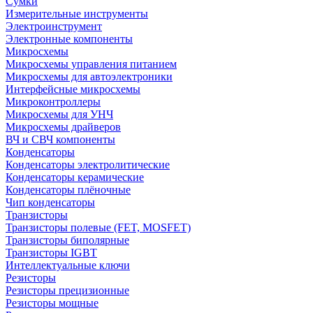
Сумки
Измерительные инструменты
Электроинструмент
Электронные компоненты
Микросхемы
Микросхемы управления питанием
Микросхемы для автоэлектроники
Интерфейсные микросхемы
Микроконтроллеры
Микросхемы для УНЧ
Микросхемы драйверов
ВЧ и СВЧ компоненты
Конденсаторы
Конденсаторы электролитические
Конденсаторы керамические
Конденсаторы плёночные
Чип конденсаторы
Транзисторы
Транзисторы полевые (FET, MOSFET)
Транзисторы биполярные
Транзисторы IGBT
Интеллектуальные ключи
Резисторы
Резисторы прецизионные
Резисторы мощные