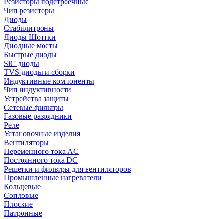
Резисторы подстроечные
Чип резисторы
Диоды
Стабилитроны
Диоды Шоттки
Диодные мосты
Быстрые диоды
SiC диоды
TVS-диоды и сборки
Индуктивные компоненты
Чип индуктивности
Устройства защиты
Сетевые фильтры
Газовые разрядники
Реле
Установочные изделия
Вентиляторы
Переменного тока AC
Постоянного тока DC
Решетки и фильтры для вентиляторов
Промышленные нагреватели
Кольцевые
Сопловые
Плоские
Патронные