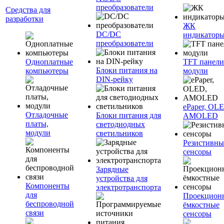
преобразователи
Средства для
разработки
ЖК
DC/DC
индикатор
преобразователи
Одноплатные
TFT панели
Блоки питания на
компьютеры
модули
DIN-рейку
ePaper, OL
Отладочные
Блоки питания для
AMOLED
платы,
светодиодных
модули
светильников
Резистивны
сенсоры
Зарядные
устройства для
Компоненты
электротранспорта
для
Проекцион
беспроводной
ёмкостные
связи
сенсоры