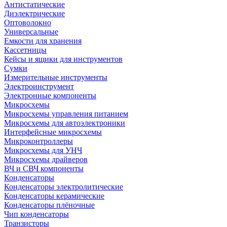
Антистатические
Диэлектрические
Оптоволокно
Универсальные
Емкости для хранения
Кассетницы
Кейсы и ящики для инструментов
Сумки
Измерительные инструменты
Электроинструмент
Электронные компоненты
Микросхемы
Микросхемы управления питанием
Микросхемы для автоэлектроники
Интерфейсные микросхемы
Микроконтроллеры
Микросхемы для УНЧ
Микросхемы драйверов
ВЧ и СВЧ компоненты
Конденсаторы
Конденсаторы электролитические
Конденсаторы керамические
Конденсаторы плёночные
Чип конденсаторы
Транзисторы