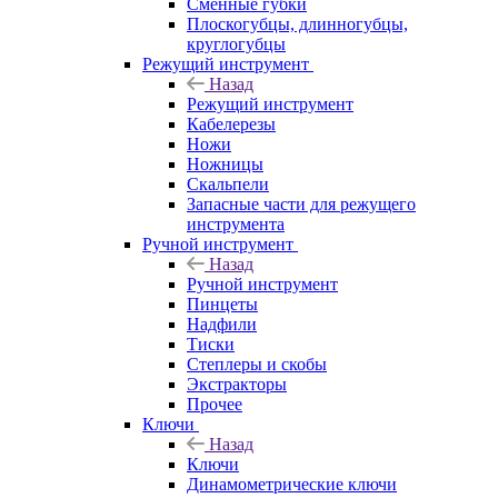
Сменные губки
Плоскогубцы, длинногубцы,
круглогубцы
Режущий инструмент
Назад
Режущий инструмент
Кабелерезы
Ножи
Ножницы
Скальпели
Запасные части для режущего
инструмента
Ручной инструмент
Назад
Ручной инструмент
Пинцеты
Надфили
Тиски
Степлеры и скобы
Экстракторы
Прочее
Ключи
Назад
Ключи
Динамометрические ключи