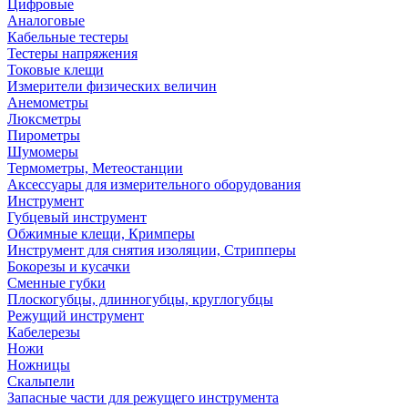
Цифровые
Аналоговые
Кабельные тестеры
Тестеры напряжения
Токовые клещи
Измерители физических величин
Анемометры
Люксметры
Пирометры
Шумомеры
Термометры, Метеостанции
Аксессуары для измерительного оборудования
Инструмент
Губцевый инструмент
Обжимные клещи, Кримперы
Инструмент для снятия изоляции, Стрипперы
Бокорезы и кусачки
Сменные губки
Плоскогубцы, длинногубцы, круглогубцы
Режущий инструмент
Кабелерезы
Ножи
Ножницы
Скальпели
Запасные части для режущего инструмента