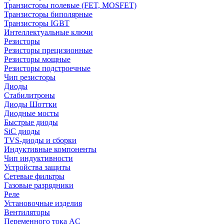
Транзисторы полевые (FET, MOSFET)
Транзисторы биполярные
Транзисторы IGBT
Интеллектуальные ключи
Резисторы
Резисторы прецизионные
Резисторы мощные
Резисторы подстроечные
Чип резисторы
Диоды
Стабилитроны
Диоды Шоттки
Диодные мосты
Быстрые диоды
SiC диоды
TVS-диоды и сборки
Индуктивные компоненты
Чип индуктивности
Устройства защиты
Сетевые фильтры
Газовые разрядники
Реле
Установочные изделия
Вентиляторы
Переменного тока AC