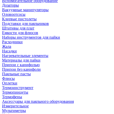
Вспомогательное оборудование
Дозаторы
Вакуумные манипуляторы
Оловоотсосы
Клеевые пистолеты
Подставки для паяльников
Штативы для плат
Емкости для флюсов
Наборы инструментов для пайки
Расходники
Жала
Насадки
Нагревательные элементы
Материалы для пайки
Припои с канифолью
Припои без канифоли
Паяльные пасты
Флюсы
Оплетки
Термоинструмент
Термопинцеты
Термофены
Аксессуары для паяльного оборудования
Измерительное
Мультиметры