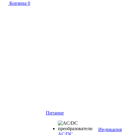
Корзина
0
Питание
Индикация
AC/DC