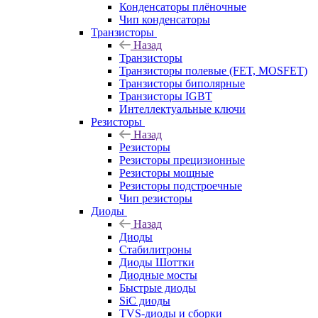
Конденсаторы плёночные
Чип конденсаторы
Транзисторы
Назад
Транзисторы
Транзисторы полевые (FET, MOSFET)
Транзисторы биполярные
Транзисторы IGBT
Интеллектуальные ключи
Резисторы
Назад
Резисторы
Резисторы прецизионные
Резисторы мощные
Резисторы подстроечные
Чип резисторы
Диоды
Назад
Диоды
Стабилитроны
Диоды Шоттки
Диодные мосты
Быстрые диоды
SiC диоды
TVS-диоды и сборки