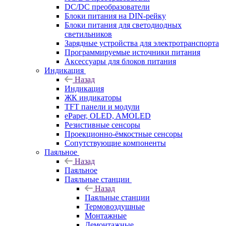
DC/DC преобразователи
Блоки питания на DIN-рейку
Блоки питания для светодиодных
светильников
Зарядные устройства для электротранспорта
Программируемые источники питания
Аксессуары для блоков питания
Индикация
Назад
Индикация
ЖК индикаторы
TFT панели и модули
ePaper, OLED, AMOLED
Резистивные сенсоры
Проекционно-ёмкостные сенсоры
Сопутствующие компоненты
Паяльное
Назад
Паяльное
Паяльные станции
Назад
Паяльные станции
Термовоздушные
Монтажные
Демонтажные