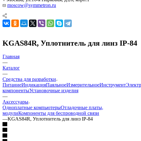
moscow@symmetron.ru
KGAS84R, Уплотнитель для линз IP-84
Главная
—
Каталог
—
Средства для разработки
Питание
Индикация
Паяльное
Измерительное
Инструмент
Элект
компоненты
Установочные изделия
—
Аксессуары
Одноплатные компьютеры
Отладочные платы,
модули
Компоненты для беспроводной связи
—
KGAS84R, Уплотнитель для линз IP-84