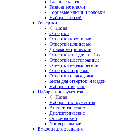
Гаечные ключи
Разводные ключи
Торцевые ключи и головки
Наборы ключей
Отвертки
Назад
Отвертки
Отвертки крестовые
Отвертки шлицевые
Динамометрические
Отвертки-звездочки Torx
Отвертки шестигранные
Отвертки керамические
Отвертки торцевые
Отвертки с насадками
Биты для отверток, насадки
Наборы отверток
Наборы инструментов
Назад
Наборы инструментов
Антистатические
Диэлектрические
Оптоволокно
Универсальные
Емкости для хранения