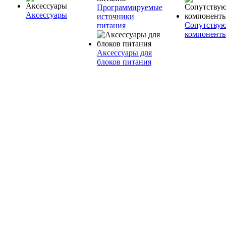
Программируемые
Аксессуары
источники
Сопутству
питания
компонент
Аксессуары для
блоков питания