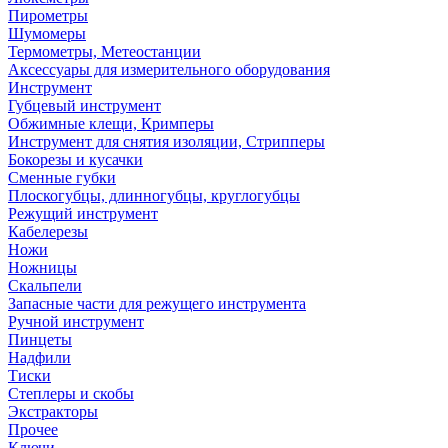
Пирометры
Шумомеры
Термометры, Метеостанции
Аксессуары для измерительного оборудования
Инструмент
Губцевый инструмент
Обжимные клещи, Кримперы
Инструмент для снятия изоляции, Стрипперы
Бокорезы и кусачки
Сменные губки
Плоскогубцы, длинногубцы, круглогубцы
Режущий инструмент
Кабелерезы
Ножи
Ножницы
Скальпели
Запасные части для режущего инструмента
Ручной инструмент
Пинцеты
Надфили
Тиски
Степлеры и скобы
Экстракторы
Прочее
Ключи