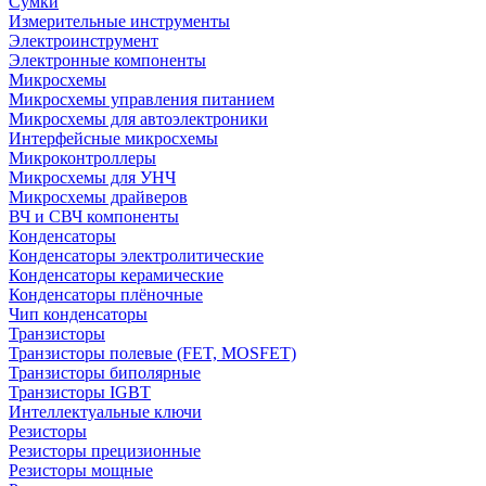
Сумки
Измерительные инструменты
Электроинструмент
Электронные компоненты
Микросхемы
Микросхемы управления питанием
Микросхемы для автоэлектроники
Интерфейсные микросхемы
Микроконтроллеры
Микросхемы для УНЧ
Микросхемы драйверов
ВЧ и СВЧ компоненты
Конденсаторы
Конденсаторы электролитические
Конденсаторы керамические
Конденсаторы плёночные
Чип конденсаторы
Транзисторы
Транзисторы полевые (FET, MOSFET)
Транзисторы биполярные
Транзисторы IGBT
Интеллектуальные ключи
Резисторы
Резисторы прецизионные
Резисторы мощные