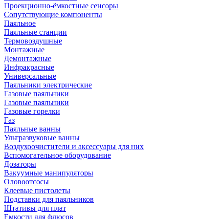
Проекционно-ёмкостные сенсоры
Сопутствующие компоненты
Паяльное
Паяльные станции
Термовоздушные
Монтажные
Демонтажные
Инфракрасные
Универсальные
Паяльники электрические
Газовые паяльники
Газовые паяльники
Газовые горелки
Газ
Паяльные ванны
Ультразвуковые ванны
Воздухоочистители и аксессуары для них
Вспомогательное оборудование
Дозаторы
Вакуумные манипуляторы
Оловоотсосы
Клеевые пистолеты
Подставки для паяльников
Штативы для плат
Емкости для флюсов