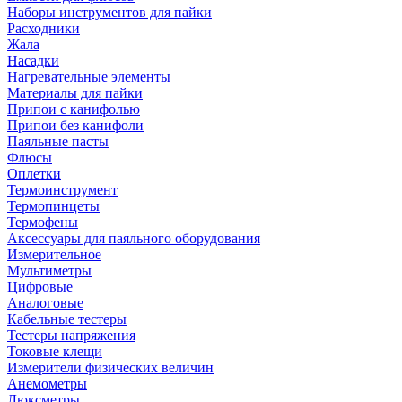
Наборы инструментов для пайки
Расходники
Жала
Насадки
Нагревательные элементы
Материалы для пайки
Припои с канифолью
Припои без канифоли
Паяльные пасты
Флюсы
Оплетки
Термоинструмент
Термопинцеты
Термофены
Аксессуары для паяльного оборудования
Измерительное
Мультиметры
Цифровые
Аналоговые
Кабельные тестеры
Тестеры напряжения
Токовые клещи
Измерители физических величин
Анемометры
Люксметры