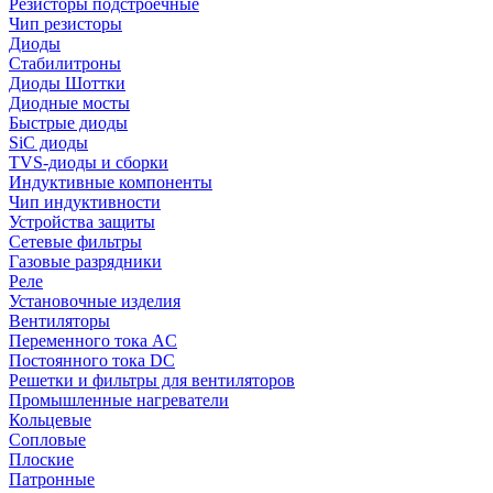
Резисторы подстроечные
Чип резисторы
Диоды
Стабилитроны
Диоды Шоттки
Диодные мосты
Быстрые диоды
SiC диоды
TVS-диоды и сборки
Индуктивные компоненты
Чип индуктивности
Устройства защиты
Сетевые фильтры
Газовые разрядники
Реле
Установочные изделия
Вентиляторы
Переменного тока AC
Постоянного тока DC
Решетки и фильтры для вентиляторов
Промышленные нагреватели
Кольцевые
Сопловые
Плоские
Патронные