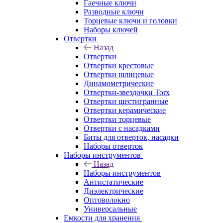
Гаечные ключи
Разводные ключи
Торцевые ключи и головки
Наборы ключей
Отвертки
Назад
Отвертки
Отвертки крестовые
Отвертки шлицевые
Динамометрические
Отвертки-звездочки Torx
Отвертки шестигранные
Отвертки керамические
Отвертки торцевые
Отвертки с насадками
Биты для отверток, насадки
Наборы отверток
Наборы инструментов
Назад
Наборы инструментов
Антистатические
Диэлектрические
Оптоволокно
Универсальные
Емкости для хранения