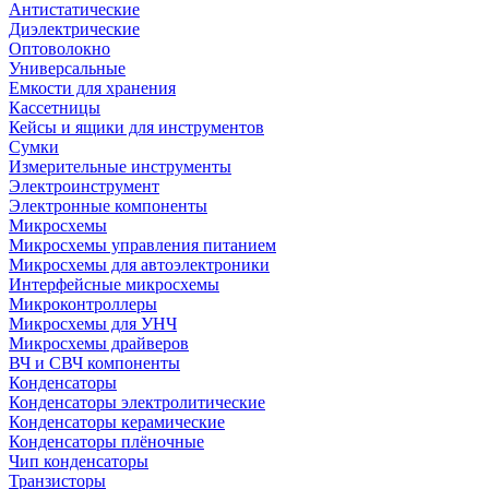
Антистатические
Диэлектрические
Оптоволокно
Универсальные
Емкости для хранения
Кассетницы
Кейсы и ящики для инструментов
Сумки
Измерительные инструменты
Электроинструмент
Электронные компоненты
Микросхемы
Микросхемы управления питанием
Микросхемы для автоэлектроники
Интерфейсные микросхемы
Микроконтроллеры
Микросхемы для УНЧ
Микросхемы драйверов
ВЧ и СВЧ компоненты
Конденсаторы
Конденсаторы электролитические
Конденсаторы керамические
Конденсаторы плёночные
Чип конденсаторы
Транзисторы