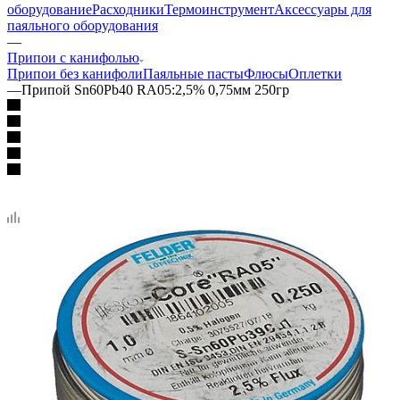
оборудование
Расходники
Термоинструмент
Аксессуары для
паяльного оборудования
—
Припои с канифолью
Припои без канифоли
Паяльные пасты
Флюсы
Оплетки
—
Припой Sn60Pb40 RA05:2,5% 0,75мм 250гр