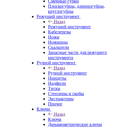
Сменные губки
Плоскогубцы, длинногубцы,
круглогубцы
Режущий инструмент
Назад
Режущий инструмент
Кабелерезы
Ножи
Ножницы
Скальпели
Запасные части для режущего
инструмента
Ручной инструмент
Назад
Ручной инструмент
Пинцеты
Надфили
Тиски
Степлеры и скобы
Экстракторы
Прочее
Ключи
Назад
Ключи
Динамометрические ключи