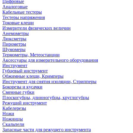
Цифровые
Аналоговые
Кабельные тестеры
Тестеры напряжения
Токовые клещи
Измерители физических величин
Анемометры
Люксметры
Пирометры
Шумомеры
Термометры, Метеостанции
Аксессуары для измерительного оборудования
Инструмент
Губцевый инструмент
Обжимные клещи, Кримперы
Инструмент для снятия изоляции, Стрипперы
Бокорезы и кусачки
Сменные губки
Плоскогубцы, длинногубцы, круглогубцы
Режущий инструмент
Кабелерезы
Ножи
Ножницы
Скальпели
Запасные части для режущего инструмента