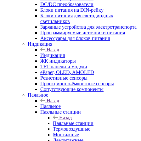
DC/DC преобразователи
Блоки питания на DIN-рейку
Блоки питания для светодиодных
светильников
Зарядные устройства для электротранспорта
Программируемые источники питания
Аксессуары для блоков питания
Индикация
Назад
Индикация
ЖК индикаторы
TFT панели и модули
ePaper, OLED, AMOLED
Резистивные сенсоры
Проекционно-ёмкостные сенсоры
Сопутствующие компоненты
Паяльное
Назад
Паяльное
Паяльные станции
Назад
Паяльные станции
Термовоздушные
Монтажные
Демонтажные