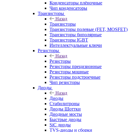
Конденсаторы плёночные
Чип конденсаторы
Транзисторы
Назад
Транзисторы
Транзисторы полевые (FET, MOSFET)
Транзисторы биполярные
Транзисторы IGBT
Интеллектуальные ключи
Резисторы
Назад
Резисторы
Резисторы прецизионные
Резисторы мощные
Резисторы подстроечные
Чип резисторы
Диоды
Назад
Диоды
Стабилитроны
Диоды Шоттки
Диодные мосты
Быстрые диоды
SiC диоды
TVS-диоды и сборки