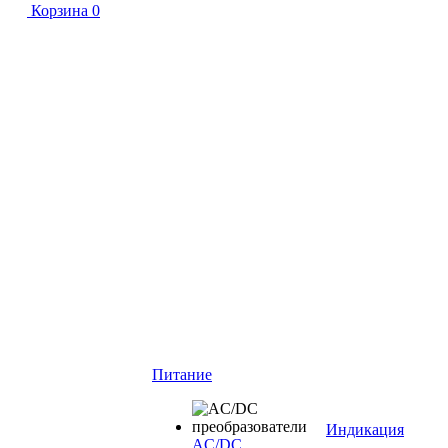
Корзина
0
Питание
Индикация
AC/DC