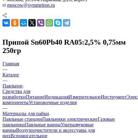
moscow@symmetron.ru
Припой Sn60Pb40 RA05:2,5% 0,75мм
250гр
Главная
—
Каталог
—
Паяльное
Средства для
разработки
Питание
Индикация
Измерительное
Инструмент
Элек
компоненты
Установочные изделия
—
Материалы для пайки
Паяльные станции
Паяльники электрические
Газовые
паяльники
Паяльные ванны
Ультразвуковые
ванны
Воздухоочистители и аксессуары для
них
Вспомогательное