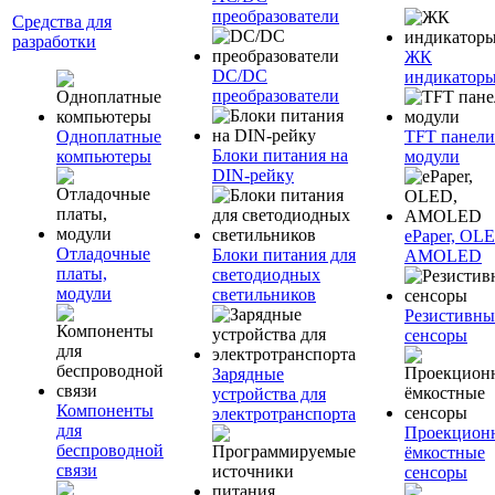
преобразователи
Средства для
разработки
ЖК
DC/DC
индикатор
преобразователи
Одноплатные
TFT панели
Блоки питания на
компьютеры
модули
DIN-рейку
ePaper, OL
Отладочные
Блоки питания для
AMOLED
платы,
светодиодных
модули
светильников
Резистивны
сенсоры
Зарядные
устройства для
Компоненты
электротранспорта
для
Проекцион
беспроводной
ёмкостные
связи
сенсоры