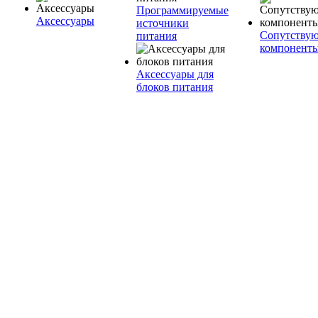
Программируемые
Аксессуары
источники
Сопутству
питания
компонент
Аксессуары для
блоков питания