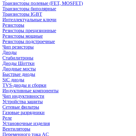
Транзисторы полевые (FET, MOSFET)
Транзисторы биполярные
Транзисторы IGBT
Интеллектуальные ключи
Резисторы
Резисторы прецизионные
Резисторы мощные
Резисторы подстроечные
Чип резисторы
Диоды
Стабилитроны
Диоды Шоттки
Диодные мосты
Быстрые диоды
SiC диоды
TVS-диоды и сборки
Индуктивные компоненты
Чип индуктивности
Устройства защиты
Сетевые фильтры
Газовые разрядники
Реле
Установочные изделия
Вентиляторы
Переменного тока AC