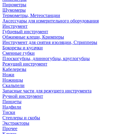
Пирометры
Шумомеры
Термометры, Метеостанции
Аксессуары для измерительного оборудования
Инструмент
Губцевый инструмент
Обжимные клещи, Кримперы
Инструмент для снятия изоляции, Стрипперы
Бокорезы и кусачки
Сменные губки
Плоскогубцы, длинногубцы, круглогубцы
Режущий инструмент
Кабелерезы
Ножи
Ножницы
Скальпели
Запасные части для режущего инструмента
Ручной инструмент
Пинцеты
Надфили
Тиски
Степлеры и скобы
Экстракторы
Прочее
Ключи