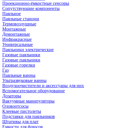
Проекционно-ёмкостные сенсоры
Сопутствующие компоненты
Паяльное
Паяльные станции
Термовоздушные
Монтажные
Демонтажные
Инфракрасные
Универсальные
Паяльники электрические
Газовые паяльники
Газовые паяльники
Газовые горелки
Газ
Паяльные ванны
Ультразвуковые ванны
Воздухоочистители и аксессуары для них
Вспомогательное оборудование
Дозаторы
Вакуумные манипуляторы
Оловоотсосы
Клеевые пистолеты
Подставки для паяльников
Штативы для плат
Емкости для флюсов