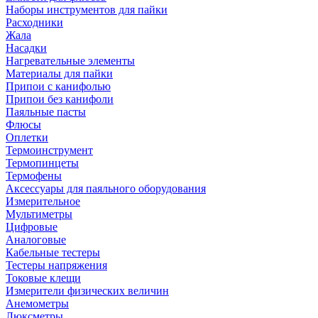
Наборы инструментов для пайки
Расходники
Жала
Насадки
Нагревательные элементы
Материалы для пайки
Припои с канифолью
Припои без канифоли
Паяльные пасты
Флюсы
Оплетки
Термоинструмент
Термопинцеты
Термофены
Аксессуары для паяльного оборудования
Измерительное
Мультиметры
Цифровые
Аналоговые
Кабельные тестеры
Тестеры напряжения
Токовые клещи
Измерители физических величин
Анемометры
Люксметры