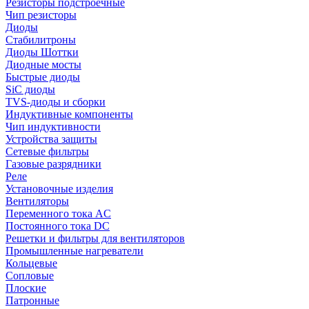
Резисторы подстроечные
Чип резисторы
Диоды
Стабилитроны
Диоды Шоттки
Диодные мосты
Быстрые диоды
SiC диоды
TVS-диоды и сборки
Индуктивные компоненты
Чип индуктивности
Устройства защиты
Сетевые фильтры
Газовые разрядники
Реле
Установочные изделия
Вентиляторы
Переменного тока AC
Постоянного тока DC
Решетки и фильтры для вентиляторов
Промышленные нагреватели
Кольцевые
Сопловые
Плоские
Патронные