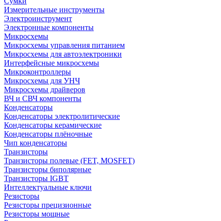
Сумки
Измерительные инструменты
Электроинструмент
Электронные компоненты
Микросхемы
Микросхемы управления питанием
Микросхемы для автоэлектроники
Интерфейсные микросхемы
Микроконтроллеры
Микросхемы для УНЧ
Микросхемы драйверов
ВЧ и СВЧ компоненты
Конденсаторы
Конденсаторы электролитические
Конденсаторы керамические
Конденсаторы плёночные
Чип конденсаторы
Транзисторы
Транзисторы полевые (FET, MOSFET)
Транзисторы биполярные
Транзисторы IGBT
Интеллектуальные ключи
Резисторы
Резисторы прецизионные
Резисторы мощные