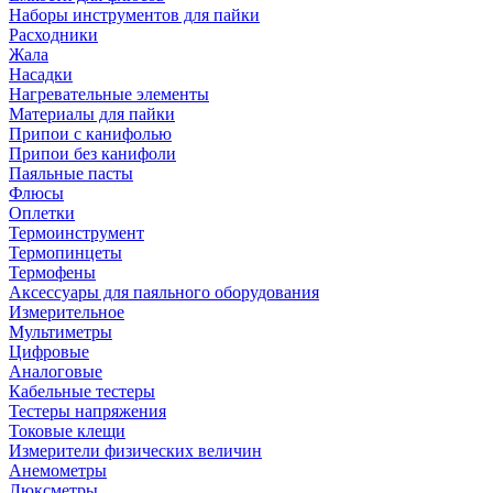
Наборы инструментов для пайки
Расходники
Жала
Насадки
Нагревательные элементы
Материалы для пайки
Припои с канифолью
Припои без канифоли
Паяльные пасты
Флюсы
Оплетки
Термоинструмент
Термопинцеты
Термофены
Аксессуары для паяльного оборудования
Измерительное
Мультиметры
Цифровые
Аналоговые
Кабельные тестеры
Тестеры напряжения
Токовые клещи
Измерители физических величин
Анемометры
Люксметры