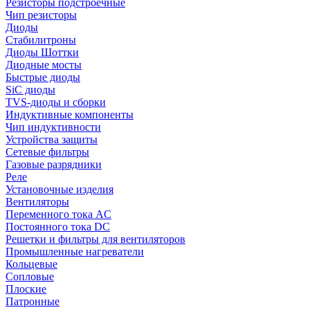
Резисторы подстроечные
Чип резисторы
Диоды
Стабилитроны
Диоды Шоттки
Диодные мосты
Быстрые диоды
SiC диоды
TVS-диоды и сборки
Индуктивные компоненты
Чип индуктивности
Устройства защиты
Сетевые фильтры
Газовые разрядники
Реле
Установочные изделия
Вентиляторы
Переменного тока AC
Постоянного тока DC
Решетки и фильтры для вентиляторов
Промышленные нагреватели
Кольцевые
Сопловые
Плоские
Патронные