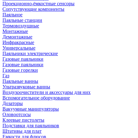
Проекционно-ёмкостные сенсоры
Сопутствующие компоненты
Паяльное
Паяльные станции
Термовоздушные
Монтажные
Демонтажные
Инфракрасные
Универсальные
Паяльники электрические
Газовые паяльники
Газовые паяльники
Газовые горелки
Газ
Паяльные ванны
Ультразвуковые ванны
Воздухоочистители и аксессуары для них
Вспомогательное оборудование
Дозаторы
Вакуумные манипуляторы
Оловоотсосы
Клеевые пистолеты
Подставки для паяльников
Штативы для плат
Емкости для флюсов