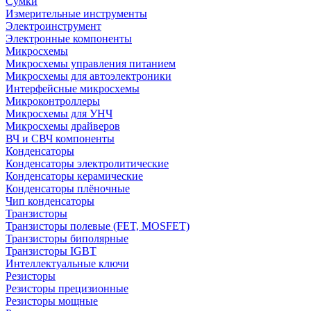
Сумки
Измерительные инструменты
Электроинструмент
Электронные компоненты
Микросхемы
Микросхемы управления питанием
Микросхемы для автоэлектроники
Интерфейсные микросхемы
Микроконтроллеры
Микросхемы для УНЧ
Микросхемы драйверов
ВЧ и СВЧ компоненты
Конденсаторы
Конденсаторы электролитические
Конденсаторы керамические
Конденсаторы плёночные
Чип конденсаторы
Транзисторы
Транзисторы полевые (FET, MOSFET)
Транзисторы биполярные
Транзисторы IGBT
Интеллектуальные ключи
Резисторы
Резисторы прецизионные
Резисторы мощные