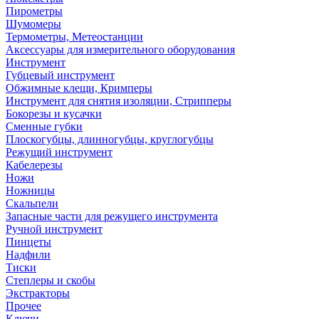
Пирометры
Шумомеры
Термометры, Метеостанции
Аксессуары для измерительного оборудования
Инструмент
Губцевый инструмент
Обжимные клещи, Кримперы
Инструмент для снятия изоляции, Стрипперы
Бокорезы и кусачки
Сменные губки
Плоскогубцы, длинногубцы, круглогубцы
Режущий инструмент
Кабелерезы
Ножи
Ножницы
Скальпели
Запасные части для режущего инструмента
Ручной инструмент
Пинцеты
Надфили
Тиски
Степлеры и скобы
Экстракторы
Прочее
Ключи