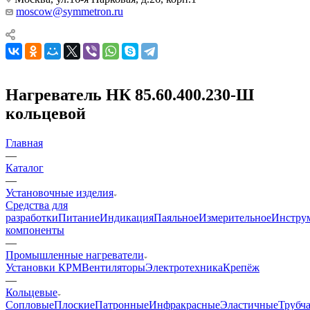
moscow@symmetron.ru
Нагреватель НК 85.60.400.230-Ш
кольцевой
Главная
—
Каталог
—
Установочные изделия
Средства для
разработки
Питание
Индикация
Паяльное
Измерительное
Инстру
компоненты
—
Промышленные нагреватели
Установки КРМ
Вентиляторы
Электротехника
Крепёж
—
Кольцевые
Сопловые
Плоские
Патронные
Инфракрасные
Эластичные
Трубч