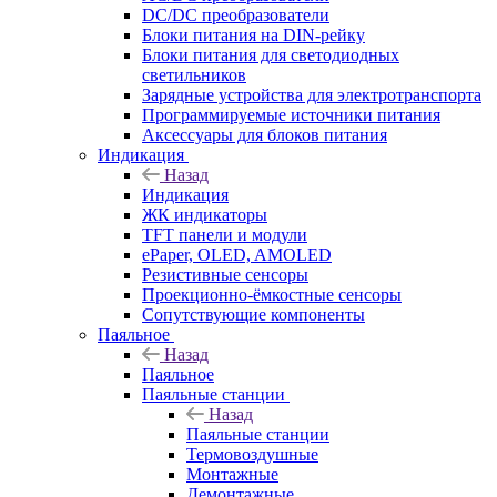
DC/DC преобразователи
Блоки питания на DIN-рейку
Блоки питания для светодиодных
светильников
Зарядные устройства для электротранспорта
Программируемые источники питания
Аксессуары для блоков питания
Индикация
Назад
Индикация
ЖК индикаторы
TFT панели и модули
ePaper, OLED, AMOLED
Резистивные сенсоры
Проекционно-ёмкостные сенсоры
Сопутствующие компоненты
Паяльное
Назад
Паяльное
Паяльные станции
Назад
Паяльные станции
Термовоздушные
Монтажные
Демонтажные