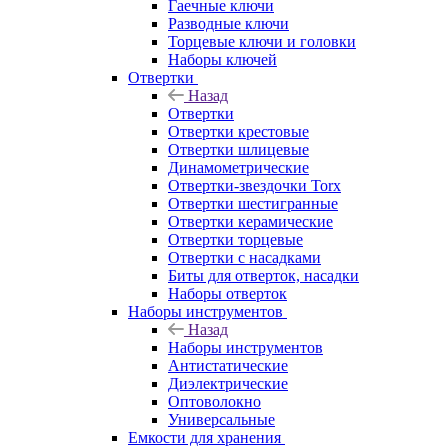
Гаечные ключи
Разводные ключи
Торцевые ключи и головки
Наборы ключей
Отвертки
Назад
Отвертки
Отвертки крестовые
Отвертки шлицевые
Динамометрические
Отвертки-звездочки Torx
Отвертки шестигранные
Отвертки керамические
Отвертки торцевые
Отвертки с насадками
Биты для отверток, насадки
Наборы отверток
Наборы инструментов
Назад
Наборы инструментов
Антистатические
Диэлектрические
Оптоволокно
Универсальные
Емкости для хранения