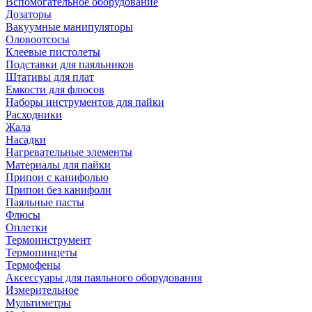
Вспомогательное оборудование
Дозаторы
Вакуумные манипуляторы
Оловоотсосы
Клеевые пистолеты
Подставки для паяльников
Штативы для плат
Емкости для флюсов
Наборы инструментов для пайки
Расходники
Жала
Насадки
Нагревательные элементы
Материалы для пайки
Припои с канифолью
Припои без канифоли
Паяльные пасты
Флюсы
Оплетки
Термоинструмент
Термопинцеты
Термофены
Аксессуары для паяльного оборудования
Измерительное
Мультиметры