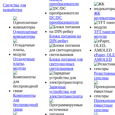
преобразователи
Средства для
разработки
ЖК
DC/DC
индикатор
преобразователи
Одноплатные
TFT панели
Блоки питания на
компьютеры
модули
DIN-рейку
ePaper, OL
Отладочные
Блоки питания для
AMOLED
платы,
светодиодных
модули
светильников
Резистивны
сенсоры
Зарядные
устройства для
Компоненты
электротранспорта
для
Проекцион
беспроводной
ёмкостные
связи
сенсоры