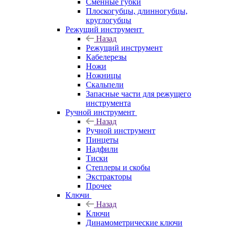
Сменные губки
Плоскогубцы, длинногубцы,
круглогубцы
Режущий инструмент
Назад
Режущий инструмент
Кабелерезы
Ножи
Ножницы
Скальпели
Запасные части для режущего
инструмента
Ручной инструмент
Назад
Ручной инструмент
Пинцеты
Надфили
Тиски
Степлеры и скобы
Экстракторы
Прочее
Ключи
Назад
Ключи
Динамометрические ключи