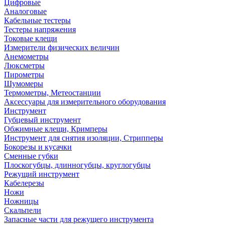
Цифровые
Аналоговые
Кабельные тестеры
Тестеры напряжения
Токовые клещи
Измерители физических величин
Анемометры
Люксметры
Пирометры
Шумомеры
Термометры, Метеостанции
Аксессуары для измерительного оборудования
Инструмент
Губцевый инструмент
Обжимные клещи, Кримперы
Инструмент для снятия изоляции, Стрипперы
Бокорезы и кусачки
Сменные губки
Плоскогубцы, длинногубцы, круглогубцы
Режущий инструмент
Кабелерезы
Ножи
Ножницы
Скальпели
Запасные части для режущего инструмента