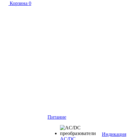
Корзина
0
Питание
Индикация
AC/DC