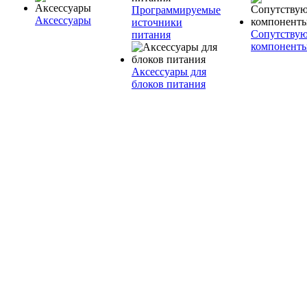
Программируемые
Аксессуары
источники
Сопутству
питания
компонент
Аксессуары для
блоков питания