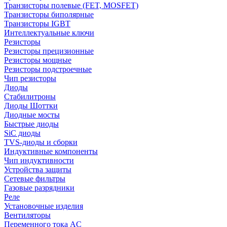
Транзисторы полевые (FET, MOSFET)
Транзисторы биполярные
Транзисторы IGBT
Интеллектуальные ключи
Резисторы
Резисторы прецизионные
Резисторы мощные
Резисторы подстроечные
Чип резисторы
Диоды
Стабилитроны
Диоды Шоттки
Диодные мосты
Быстрые диоды
SiC диоды
TVS-диоды и сборки
Индуктивные компоненты
Чип индуктивности
Устройства защиты
Сетевые фильтры
Газовые разрядники
Реле
Установочные изделия
Вентиляторы
Переменного тока AC