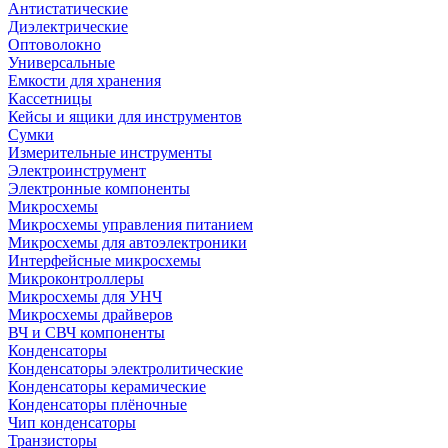
Антистатические
Диэлектрические
Оптоволокно
Универсальные
Емкости для хранения
Кассетницы
Кейсы и ящики для инструментов
Сумки
Измерительные инструменты
Электроинструмент
Электронные компоненты
Микросхемы
Микросхемы управления питанием
Микросхемы для автоэлектроники
Интерфейсные микросхемы
Микроконтроллеры
Микросхемы для УНЧ
Микросхемы драйверов
ВЧ и СВЧ компоненты
Конденсаторы
Конденсаторы электролитические
Конденсаторы керамические
Конденсаторы плёночные
Чип конденсаторы
Транзисторы