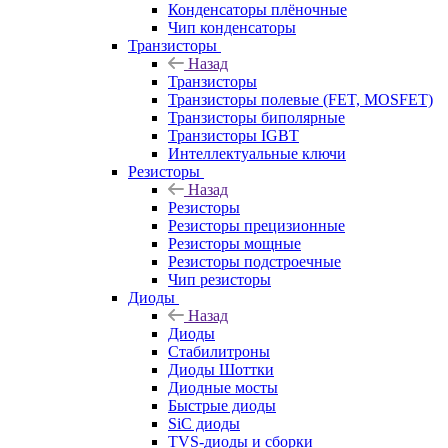
Конденсаторы плёночные
Чип конденсаторы
Транзисторы
Назад
Транзисторы
Транзисторы полевые (FET, MOSFET)
Транзисторы биполярные
Транзисторы IGBT
Интеллектуальные ключи
Резисторы
Назад
Резисторы
Резисторы прецизионные
Резисторы мощные
Резисторы подстроечные
Чип резисторы
Диоды
Назад
Диоды
Стабилитроны
Диоды Шоттки
Диодные мосты
Быстрые диоды
SiC диоды
TVS-диоды и сборки