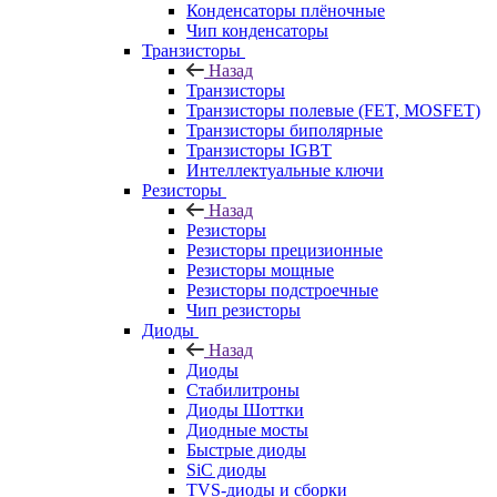
Конденсаторы плёночные
Чип конденсаторы
Транзисторы
Назад
Транзисторы
Транзисторы полевые (FET, MOSFET)
Транзисторы биполярные
Транзисторы IGBT
Интеллектуальные ключи
Резисторы
Назад
Резисторы
Резисторы прецизионные
Резисторы мощные
Резисторы подстроечные
Чип резисторы
Диоды
Назад
Диоды
Стабилитроны
Диоды Шоттки
Диодные мосты
Быстрые диоды
SiC диоды
TVS-диоды и сборки