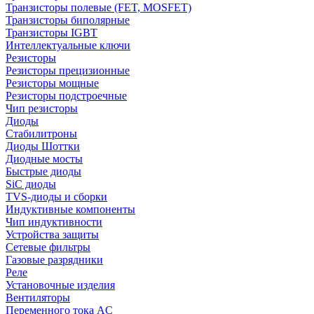
Транзисторы полевые (FET, MOSFET)
Транзисторы биполярные
Транзисторы IGBT
Интеллектуальные ключи
Резисторы
Резисторы прецизионные
Резисторы мощные
Резисторы подстроечные
Чип резисторы
Диоды
Стабилитроны
Диоды Шоттки
Диодные мосты
Быстрые диоды
SiC диоды
TVS-диоды и сборки
Индуктивные компоненты
Чип индуктивности
Устройства защиты
Сетевые фильтры
Газовые разрядники
Реле
Установочные изделия
Вентиляторы
Переменного тока AC