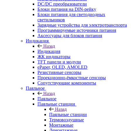
DC/DC преобразователи
Блоки питания на DIN-рейку
Блоки питания для светодиодных
светильников
Зарядные устройства для электротранспорта
Программируемые источники питания
Аксессуары для блоков питания
Индикация
Назад
Индикация
ЖК индикаторы
TFT панели и модули
ePaper, OLED, AMOLED
Резистивные сенсоры
Проекционно-ёмкостные сенсоры
Сопутствующие компоненты
Паяльное
Назад
Паяльное
Паяльные станции
Назад
Паяльные станции
Термовоздушные
Монтажные
Демонтажные