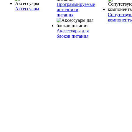
Программируемые
Аксессуары
источники
Сопутству
питания
компонент
Аксессуары для
блоков питания