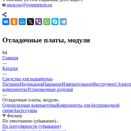
moscow@symmetron.ru
Отладочные платы, модули
64
Главная
—
Каталог
—
Средства для разработки
Питание
Индикация
Паяльное
Измерительное
Инструмент
Элект
компоненты
Установочные изделия
—
Отладочные платы, модули
Одноплатные компьютеры
Компоненты для беспроводной
связи
Аксессуары
Фильтр
По умолчанию (убывание)
По популярности (убывание)