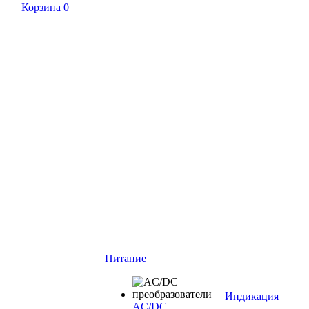
Корзина
0
Питание
Индикация
AC/DC