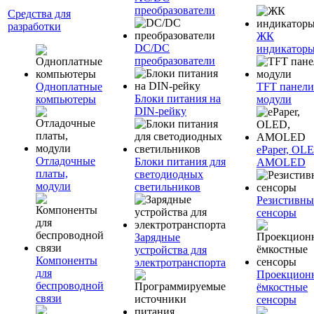
преобразователи
Средства для
разработки
ЖК
DC/DC
индикатор
преобразователи
Одноплатные
TFT панели
Блоки питания на
компьютеры
модули
DIN-рейку
ePaper, OL
Отладочные
Блоки питания для
AMOLED
платы,
светодиодных
модули
светильников
Резистивны
сенсоры
Зарядные
устройства для
Компоненты
электротранспорта
для
Проекцион
беспроводной
ёмкостные
связи
сенсоры