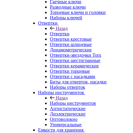
Гаечные ключи
Разводные ключи
Торцевые ключи и головки
Наборы ключей
Отвертки
Назад
Отвертки
Отвертки крестовые
Отвертки шлицевые
Динамометрические
Отвертки-звездочки Torx
Отвертки шестигранные
Отвертки керамические
Отвертки торцевые
Отвертки с насадками
Биты для отверток, насадки
Наборы отверток
Наборы инструментов
Назад
Наборы инструментов
Антистатические
Диэлектрические
Оптоволокно
Универсальные
Емкости для хранения