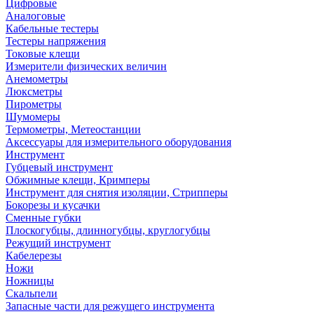
Цифровые
Аналоговые
Кабельные тестеры
Тестеры напряжения
Токовые клещи
Измерители физических величин
Анемометры
Люксметры
Пирометры
Шумомеры
Термометры, Метеостанции
Аксессуары для измерительного оборудования
Инструмент
Губцевый инструмент
Обжимные клещи, Кримперы
Инструмент для снятия изоляции, Стрипперы
Бокорезы и кусачки
Сменные губки
Плоскогубцы, длинногубцы, круглогубцы
Режущий инструмент
Кабелерезы
Ножи
Ножницы
Скальпели
Запасные части для режущего инструмента