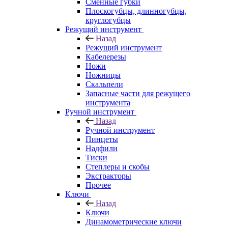
Сменные губки
Плоскогубцы, длинногубцы,
круглогубцы
Режущий инструмент
Назад
Режущий инструмент
Кабелерезы
Ножи
Ножницы
Скальпели
Запасные части для режущего
инструмента
Ручной инструмент
Назад
Ручной инструмент
Пинцеты
Надфили
Тиски
Степлеры и скобы
Экстракторы
Прочее
Ключи
Назад
Ключи
Динамометрические ключи