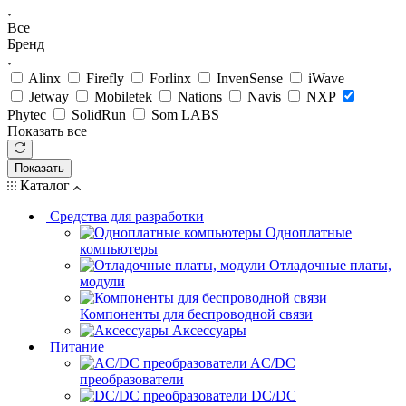
Все
Бренд
Alinx
Firefly
Forlinx
InvenSense
iWave
Jetway
Mobiletek
Nations
Navis
NXP
Phytec
SolidRun
Som LABS
Показать все
Показать
Каталог
Средства для разработки
Одноплатные
компьютеры
Отладочные платы,
модули
Компоненты для беспроводной связи
Аксессуары
Питание
AC/DC
преобразователи
DC/DC