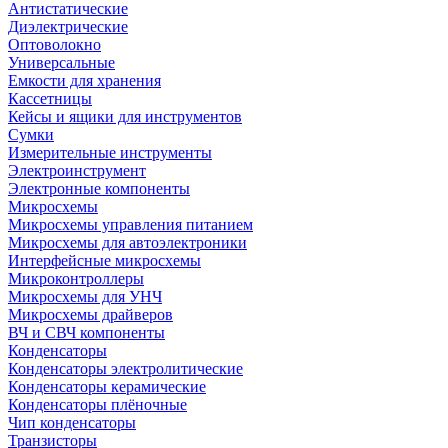
Антистатические
Диэлектрические
Оптоволокно
Универсальные
Емкости для хранения
Кассетницы
Кейсы и ящики для инструментов
Сумки
Измерительные инструменты
Электроинструмент
Электронные компоненты
Микросхемы
Микросхемы управления питанием
Микросхемы для автоэлектроники
Интерфейсные микросхемы
Микроконтроллеры
Микросхемы для УНЧ
Микросхемы драйверов
ВЧ и СВЧ компоненты
Конденсаторы
Конденсаторы электролитические
Конденсаторы керамические
Конденсаторы плёночные
Чип конденсаторы
Транзисторы