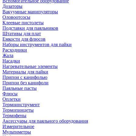
Вспомогательное оборудование
Дозаторы
Вакуумные манипуляторы
Оловоотсосы
Клеевые пистолеты
Подставки для паяльников
Штативы для плат
Емкости для флюсов
Наборы инструментов для пайки
Расходники
Жала
Насадки
Нагревательные элементы
Материалы для пайки
Припои с канифолью
Припои без канифоли
Паяльные пасты
Флюсы
Оплетки
Термоинструмент
Термопинцеты
Термофены
Аксессуары для паяльного оборудования
Измерительное
Мультиметры