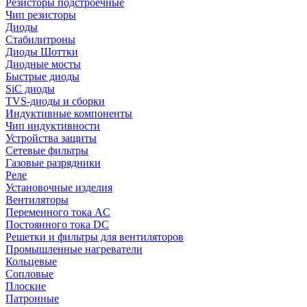
Резисторы подстроечные
Чип резисторы
Диоды
Стабилитроны
Диоды Шоттки
Диодные мосты
Быстрые диоды
SiC диоды
TVS-диоды и сборки
Индуктивные компоненты
Чип индуктивности
Устройства защиты
Сетевые фильтры
Газовые разрядники
Реле
Установочные изделия
Вентиляторы
Переменного тока AC
Постоянного тока DC
Решетки и фильтры для вентиляторов
Промышленные нагреватели
Кольцевые
Сопловые
Плоские
Патронные