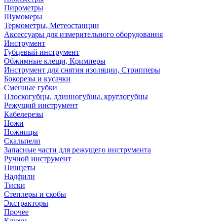
Пирометры
Шумомеры
Термометры, Метеостанции
Аксессуары для измерительного оборудования
Инструмент
Губцевый инструмент
Обжимные клещи, Кримперы
Инструмент для снятия изоляции, Стрипперы
Бокорезы и кусачки
Сменные губки
Плоскогубцы, длинногубцы, круглогубцы
Режущий инструмент
Кабелерезы
Ножи
Ножницы
Скальпели
Запасные части для режущего инструмента
Ручной инструмент
Пинцеты
Надфили
Тиски
Степлеры и скобы
Экстракторы
Прочее
Ключи