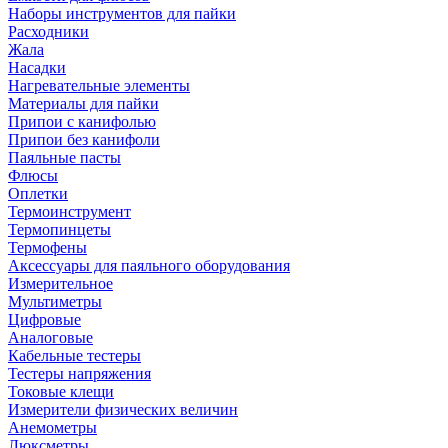
Наборы инструментов для пайки
Расходники
Жала
Насадки
Нагревательные элементы
Материалы для пайки
Припои с канифолью
Припои без канифоли
Паяльные пасты
Флюсы
Оплетки
Термоинструмент
Термопинцеты
Термофены
Аксессуары для паяльного оборудования
Измерительное
Мультиметры
Цифровые
Аналоговые
Кабельные тестеры
Тестеры напряжения
Токовые клещи
Измерители физических величин
Анемометры
Люксметры