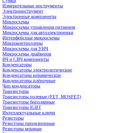
Сумки
Измерительные инструменты
Электроинструмент
Электронные компоненты
Микросхемы
Микросхемы управления питанием
Микросхемы для автоэлектроники
Интерфейсные микросхемы
Микроконтроллеры
Микросхемы для УНЧ
Микросхемы драйверов
ВЧ и СВЧ компоненты
Конденсаторы
Конденсаторы электролитические
Конденсаторы керамические
Конденсаторы плёночные
Чип конденсаторы
Транзисторы
Транзисторы полевые (FET, MOSFET)
Транзисторы биполярные
Транзисторы IGBT
Интеллектуальные ключи
Резисторы
Резисторы прецизионные
Резисторы мощные