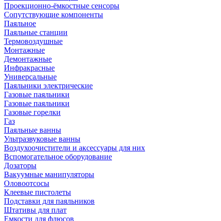
Проекционно-ёмкостные сенсоры
Сопутствующие компоненты
Паяльное
Паяльные станции
Термовоздушные
Монтажные
Демонтажные
Инфракрасные
Универсальные
Паяльники электрические
Газовые паяльники
Газовые паяльники
Газовые горелки
Газ
Паяльные ванны
Ультразвуковые ванны
Воздухоочистители и аксессуары для них
Вспомогательное оборудование
Дозаторы
Вакуумные манипуляторы
Оловоотсосы
Клеевые пистолеты
Подставки для паяльников
Штативы для плат
Емкости для флюсов