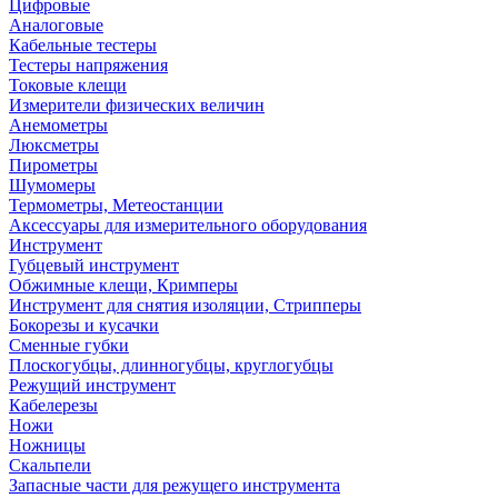
Цифровые
Аналоговые
Кабельные тестеры
Тестеры напряжения
Токовые клещи
Измерители физических величин
Анемометры
Люксметры
Пирометры
Шумомеры
Термометры, Метеостанции
Аксессуары для измерительного оборудования
Инструмент
Губцевый инструмент
Обжимные клещи, Кримперы
Инструмент для снятия изоляции, Стрипперы
Бокорезы и кусачки
Сменные губки
Плоскогубцы, длинногубцы, круглогубцы
Режущий инструмент
Кабелерезы
Ножи
Ножницы
Скальпели
Запасные части для режущего инструмента