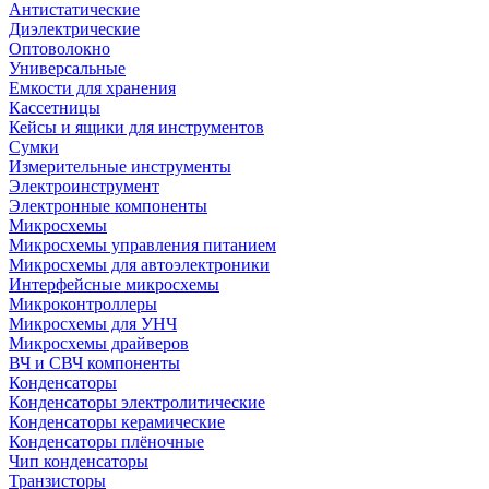
Антистатические
Диэлектрические
Оптоволокно
Универсальные
Емкости для хранения
Кассетницы
Кейсы и ящики для инструментов
Сумки
Измерительные инструменты
Электроинструмент
Электронные компоненты
Микросхемы
Микросхемы управления питанием
Микросхемы для автоэлектроники
Интерфейсные микросхемы
Микроконтроллеры
Микросхемы для УНЧ
Микросхемы драйверов
ВЧ и СВЧ компоненты
Конденсаторы
Конденсаторы электролитические
Конденсаторы керамические
Конденсаторы плёночные
Чип конденсаторы
Транзисторы