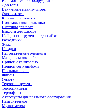
Вспомогательное оборудование
Дозаторы
Вакуумные манипуляторы
Оловоотсосы
Клеевые пистолеты
Подставки для паяльников
Штативы для плат
Емкости для флюсов
Наборы инструментов для пайки
Расходники
Жала
Насадки
Нагревательные элементы
Материалы для пайки
Припои с канифолью
Припои без канифоли
Паяльные пасты
Флюсы
Оплетки
Термоинструмент
Термопинцеты
Термофены
Аксессуары для паяльного оборудования
Измерительное
Мультиметры