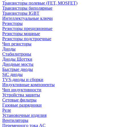
Транзисторы полевые (FET, MOSFET)
Транзисторы биполярные
Транзисторы IGBT
Интеллектуальные ключи
Резисторы
Резисторы прецизионные
Резисторы мощные
Резисторы подстроечные
Чип резисторы
Диоды
Стабилитроны
Диоды Шоттки
Диодные мосты
Быстрые диоды
SiC диоды
TVS-диоды и сборки
Индуктивные компоненты
Чип индуктивности
Устройства защиты
Сетевые фильтры
Газовые разрядники
Реле
Установочные изделия
Вентиляторы
Переменного тока AC