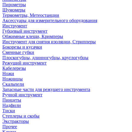
Пирометры
Шумомеры
Термометры, Метеостанции
Аксессуары для измерительного оборудования
Инструмент
Губцевый инструмент
Обжимные клещи, Кримперы
Инструмент для снятия изоляции, Стрипперы
Бокорезы и кусачки
Сменные губки
Плоскогубцы, длинногубцы, круглогубцы
Режущий инструмент
Кабелерезы
Ножи
Ножницы
Скальпели
Запасные части для режущего инструмента
Ручной инструмент
Пинцеты
Надфили
Тиски
Степлеры и скобы
Экстракторы
Прочее
Ключи