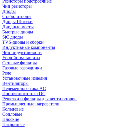
Резисторы подстроечные
Чип резисторы
Диоды
Стабилитроны
Диоды Шоттки
Диодные мосты
Быстрые диоды
SiC диоды
TVS-диоды и сборки
Индуктивные компоненты
Чип индуктивности
Устройства защиты
Сетевые фильтры
Газовые разрядники
Реле
Установочные изделия
Вентиляторы
Переменного тока AC
Постоянного тока DC
Решетки и фильтры для вентиляторов
Промышленные нагреватели
Кольцевые
Сопловые
Плоские
Патронные