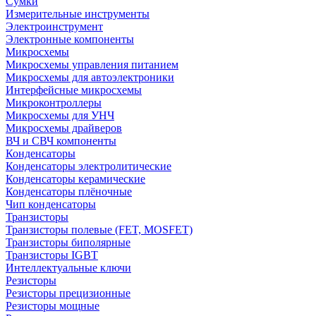
Сумки
Измерительные инструменты
Электроинструмент
Электронные компоненты
Микросхемы
Микросхемы управления питанием
Микросхемы для автоэлектроники
Интерфейсные микросхемы
Микроконтроллеры
Микросхемы для УНЧ
Микросхемы драйверов
ВЧ и СВЧ компоненты
Конденсаторы
Конденсаторы электролитические
Конденсаторы керамические
Конденсаторы плёночные
Чип конденсаторы
Транзисторы
Транзисторы полевые (FET, MOSFET)
Транзисторы биполярные
Транзисторы IGBT
Интеллектуальные ключи
Резисторы
Резисторы прецизионные
Резисторы мощные