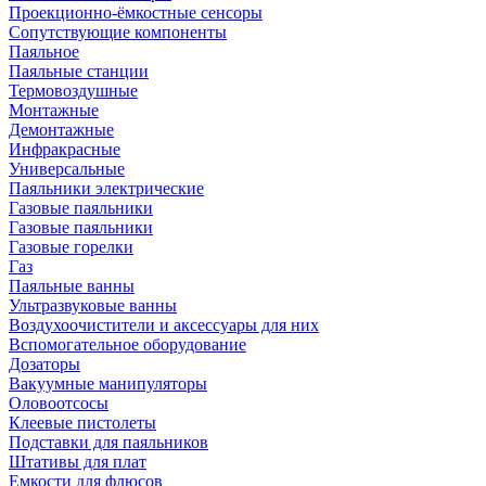
Проекционно-ёмкостные сенсоры
Сопутствующие компоненты
Паяльное
Паяльные станции
Термовоздушные
Монтажные
Демонтажные
Инфракрасные
Универсальные
Паяльники электрические
Газовые паяльники
Газовые паяльники
Газовые горелки
Газ
Паяльные ванны
Ультразвуковые ванны
Воздухоочистители и аксессуары для них
Вспомогательное оборудование
Дозаторы
Вакуумные манипуляторы
Оловоотсосы
Клеевые пистолеты
Подставки для паяльников
Штативы для плат
Емкости для флюсов