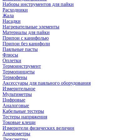
Наборы инструментов для пайки
Расходники
Жала
Насадки
Нагревательные элементы
Материалы для пайки
Припои с канифолью
Припои без канифоли
Паяльные пасты
Флюсы
Оплетки
Термоинструмент
Термопинцеты
Термофены
Аксессуары для паяльного оборудования
Измерительное
Мультиметры
Цифровые
Аналоговые
Кабельные тестеры
Тестеры напряжения
Токовые клещи
Измерители физических величин
Анемометры
Люксметры