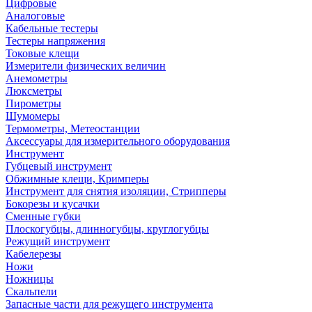
Цифровые
Аналоговые
Кабельные тестеры
Тестеры напряжения
Токовые клещи
Измерители физических величин
Анемометры
Люксметры
Пирометры
Шумомеры
Термометры, Метеостанции
Аксессуары для измерительного оборудования
Инструмент
Губцевый инструмент
Обжимные клещи, Кримперы
Инструмент для снятия изоляции, Стрипперы
Бокорезы и кусачки
Сменные губки
Плоскогубцы, длинногубцы, круглогубцы
Режущий инструмент
Кабелерезы
Ножи
Ножницы
Скальпели
Запасные части для режущего инструмента