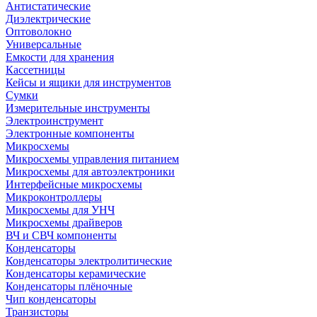
Антистатические
Диэлектрические
Оптоволокно
Универсальные
Емкости для хранения
Кассетницы
Кейсы и ящики для инструментов
Сумки
Измерительные инструменты
Электроинструмент
Электронные компоненты
Микросхемы
Микросхемы управления питанием
Микросхемы для автоэлектроники
Интерфейсные микросхемы
Микроконтроллеры
Микросхемы для УНЧ
Микросхемы драйверов
ВЧ и СВЧ компоненты
Конденсаторы
Конденсаторы электролитические
Конденсаторы керамические
Конденсаторы плёночные
Чип конденсаторы
Транзисторы