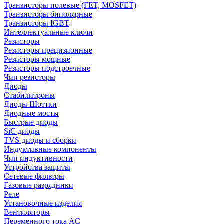
Транзисторы полевые (FET, MOSFET)
Транзисторы биполярные
Транзисторы IGBT
Интеллектуальные ключи
Резисторы
Резисторы прецизионные
Резисторы мощные
Резисторы подстроечные
Чип резисторы
Диоды
Стабилитроны
Диоды Шоттки
Диодные мосты
Быстрые диоды
SiC диоды
TVS-диоды и сборки
Индуктивные компоненты
Чип индуктивности
Устройства защиты
Сетевые фильтры
Газовые разрядники
Реле
Установочные изделия
Вентиляторы
Переменного тока AC