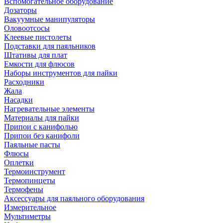
Вспомогательное оборудование
Дозаторы
Вакуумные манипуляторы
Оловоотсосы
Клеевые пистолеты
Подставки для паяльников
Штативы для плат
Емкости для флюсов
Наборы инструментов для пайки
Расходники
Жала
Насадки
Нагревательные элементы
Материалы для пайки
Припои с канифолью
Припои без канифоли
Паяльные пасты
Флюсы
Оплетки
Термоинструмент
Термопинцеты
Термофены
Аксессуары для паяльного оборудования
Измерительное
Мультиметры