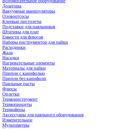
Вспомогательное оборудование
Дозаторы
Вакуумные манипуляторы
Оловоотсосы
Клеевые пистолеты
Подставки для паяльников
Штативы для плат
Емкости для флюсов
Наборы инструментов для пайки
Расходники
Жала
Насадки
Нагревательные элементы
Материалы для пайки
Припои с канифолью
Припои без канифоли
Паяльные пасты
Флюсы
Оплетки
Термоинструмент
Термопинцеты
Термофены
Аксессуары для паяльного оборудования
Измерительное
Мультиметры