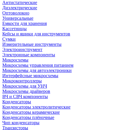
Антистатические
Диэлектрические
Оптоволокно
Универсальные
Емкости для хранения
Кассетницы
Кейсы и ящики для инструментов
Сумки
Измерительные инструменты
Электроинструмент
Электронные компоненты
Микросхемы
Микросхемы управления питанием
Микросхемы для автоэлектроники
Интерфейсные микросхемы
Микроконтроллеры
Микросхемы для УНЧ
Микросхемы драйверов
ВЧ и СВЧ компоненты
Конденсаторы
Конденсаторы электролитические
Конденсаторы керамические
Конденсаторы плёночные
Чип конденсаторы
Транзисторы