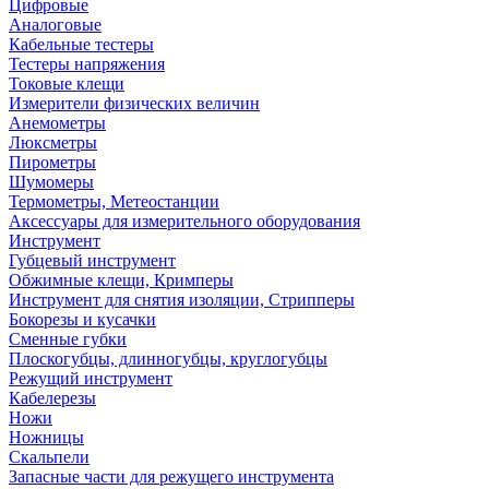
Цифровые
Аналоговые
Кабельные тестеры
Тестеры напряжения
Токовые клещи
Измерители физических величин
Анемометры
Люксметры
Пирометры
Шумомеры
Термометры, Метеостанции
Аксессуары для измерительного оборудования
Инструмент
Губцевый инструмент
Обжимные клещи, Кримперы
Инструмент для снятия изоляции, Стрипперы
Бокорезы и кусачки
Сменные губки
Плоскогубцы, длинногубцы, круглогубцы
Режущий инструмент
Кабелерезы
Ножи
Ножницы
Скальпели
Запасные части для режущего инструмента