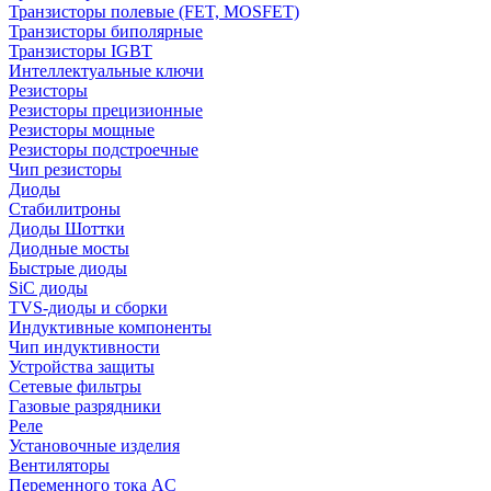
Транзисторы полевые (FET, MOSFET)
Транзисторы биполярные
Транзисторы IGBT
Интеллектуальные ключи
Резисторы
Резисторы прецизионные
Резисторы мощные
Резисторы подстроечные
Чип резисторы
Диоды
Стабилитроны
Диоды Шоттки
Диодные мосты
Быстрые диоды
SiC диоды
TVS-диоды и сборки
Индуктивные компоненты
Чип индуктивности
Устройства защиты
Сетевые фильтры
Газовые разрядники
Реле
Установочные изделия
Вентиляторы
Переменного тока AC