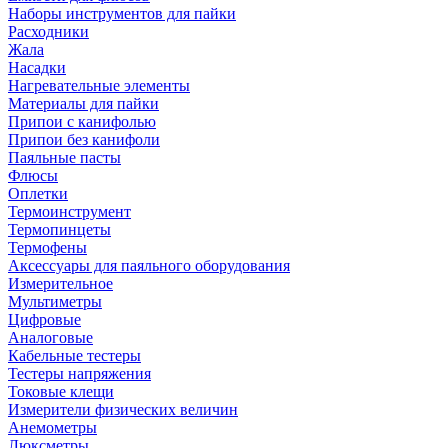
Наборы инструментов для пайки
Расходники
Жала
Насадки
Нагревательные элементы
Материалы для пайки
Припои с канифолью
Припои без канифоли
Паяльные пасты
Флюсы
Оплетки
Термоинструмент
Термопинцеты
Термофены
Аксессуары для паяльного оборудования
Измерительное
Мультиметры
Цифровые
Аналоговые
Кабельные тестеры
Тестеры напряжения
Токовые клещи
Измерители физических величин
Анемометры
Люксметры