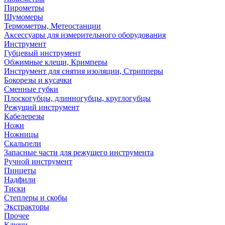
Пирометры
Шумомеры
Термометры, Метеостанции
Аксессуары для измерительного оборудования
Инструмент
Губцевый инструмент
Обжимные клещи, Кримперы
Инструмент для снятия изоляции, Стрипперы
Бокорезы и кусачки
Сменные губки
Плоскогубцы, длинногубцы, круглогубцы
Режущий инструмент
Кабелерезы
Ножи
Ножницы
Скальпели
Запасные части для режущего инструмента
Ручной инструмент
Пинцеты
Надфили
Тиски
Степлеры и скобы
Экстракторы
Прочее
Ключи