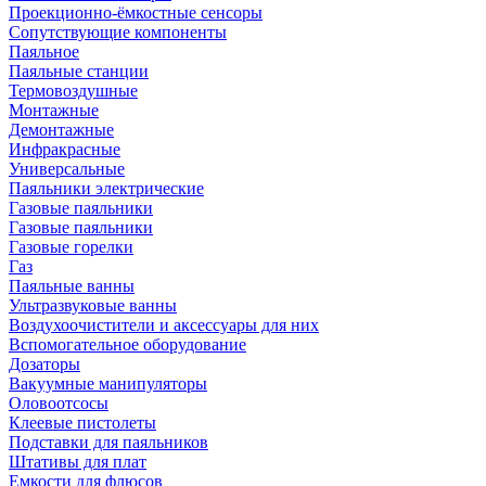
Проекционно-ёмкостные сенсоры
Сопутствующие компоненты
Паяльное
Паяльные станции
Термовоздушные
Монтажные
Демонтажные
Инфракрасные
Универсальные
Паяльники электрические
Газовые паяльники
Газовые паяльники
Газовые горелки
Газ
Паяльные ванны
Ультразвуковые ванны
Воздухоочистители и аксессуары для них
Вспомогательное оборудование
Дозаторы
Вакуумные манипуляторы
Оловоотсосы
Клеевые пистолеты
Подставки для паяльников
Штативы для плат
Емкости для флюсов