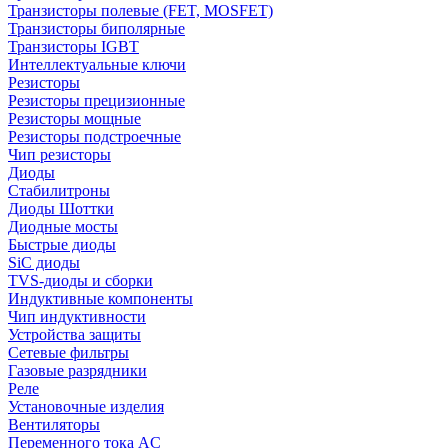
Транзисторы полевые (FET, MOSFET)
Транзисторы биполярные
Транзисторы IGBT
Интеллектуальные ключи
Резисторы
Резисторы прецизионные
Резисторы мощные
Резисторы подстроечные
Чип резисторы
Диоды
Стабилитроны
Диоды Шоттки
Диодные мосты
Быстрые диоды
SiC диоды
TVS-диоды и сборки
Индуктивные компоненты
Чип индуктивности
Устройства защиты
Сетевые фильтры
Газовые разрядники
Реле
Установочные изделия
Вентиляторы
Переменного тока AC