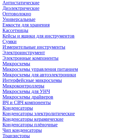
Антистатические
Диэлектрические
Оптоволокно
Универсальные
Емкости для хранения
Кассетницы
Кейсы и ящики для инструментов
Сумки
Измерительные инструменты
Электроинструмент
Электронные компоненты
Микросхемы
Микросхемы управления питанием
Микросхемы для автоэлектроники
Интерфейсные микросхемы
Микроконтроллеры
Микросхемы для УНЧ
Микросхемы драйверов
ВЧ и СВЧ компоненты
Конденсаторы
Конденсаторы электролитические
Конденсаторы керамические
Конденсаторы плёночные
Чип конденсаторы
Транзисторы