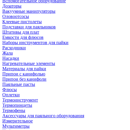
Вспомогательное оборудование
Дозаторы
Вакуумные манипуляторы
Оловоотсосы
Клеевые пистолеты
Подставки для паяльников
Штативы для плат
Емкости для флюсов
Наборы инструментов для пайки
Расходники
Жала
Насадки
Нагревательные элементы
Материалы для пайки
Припои с канифолью
Припои без канифоли
Паяльные пасты
Флюсы
Оплетки
Термоинструмент
Термопинцеты
Термофены
Аксессуары для паяльного оборудования
Измерительное
Мультиметры