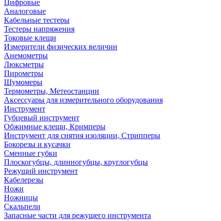
Цифровые
Аналоговые
Кабельные тестеры
Тестеры напряжения
Токовые клещи
Измерители физических величин
Анемометры
Люксметры
Пирометры
Шумомеры
Термометры, Метеостанции
Аксессуары для измерительного оборудования
Инструмент
Губцевый инструмент
Обжимные клещи, Кримперы
Инструмент для снятия изоляции, Стрипперы
Бокорезы и кусачки
Сменные губки
Плоскогубцы, длинногубцы, круглогубцы
Режущий инструмент
Кабелерезы
Ножи
Ножницы
Скальпели
Запасные части для режущего инструмента