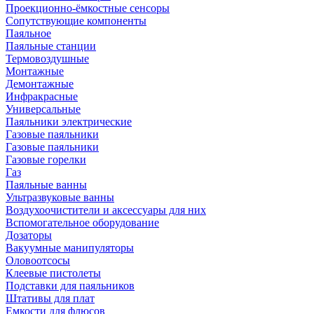
Проекционно-ёмкостные сенсоры
Сопутствующие компоненты
Паяльное
Паяльные станции
Термовоздушные
Монтажные
Демонтажные
Инфракрасные
Универсальные
Паяльники электрические
Газовые паяльники
Газовые паяльники
Газовые горелки
Газ
Паяльные ванны
Ультразвуковые ванны
Воздухоочистители и аксессуары для них
Вспомогательное оборудование
Дозаторы
Вакуумные манипуляторы
Оловоотсосы
Клеевые пистолеты
Подставки для паяльников
Штативы для плат
Емкости для флюсов