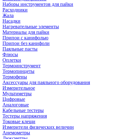
Наборы инструментов для пайки
Расходники
Жала
Насадки
Нагревательные элементы
Материалы для пайки
Припои с канифолью
Припои без канифоли
Паяльные пасты
Флюсы
Оплетки
Термоинструмент
Термопинцеты
Термофены
Аксессуары для паяльного оборудования
Измерительное
Мультиметры
Цифровые
Аналоговые
Кабельные тестеры
Тестеры напряжения
Токовые клещи
Измерители физических величин
Анемометры
Люксметры