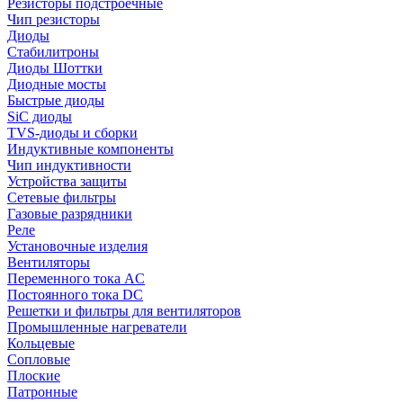
Резисторы подстроечные
Чип резисторы
Диоды
Стабилитроны
Диоды Шоттки
Диодные мосты
Быстрые диоды
SiC диоды
TVS-диоды и сборки
Индуктивные компоненты
Чип индуктивности
Устройства защиты
Сетевые фильтры
Газовые разрядники
Реле
Установочные изделия
Вентиляторы
Переменного тока AC
Постоянного тока DC
Решетки и фильтры для вентиляторов
Промышленные нагреватели
Кольцевые
Сопловые
Плоские
Патронные