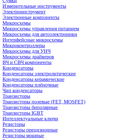
Сумки
Измерительные инструменты
Электроинструмент
Электронные компоненты
Микросхемы
Микросхемы управления питанием
Микросхемы для автоэлектроники
Интерфейсные микросхемы
Микроконтроллеры
Микросхемы для УНЧ
Микросхемы драйверов
ВЧ и СВЧ компоненты
Конденсаторы
Конденсаторы электролитические
Конденсаторы керамические
Конденсаторы плёночные
Чип конденсаторы
Транзисторы
Транзисторы полевые (FET, MOSFET)
Транзисторы биполярные
Транзисторы IGBT
Интеллектуальные ключи
Резисторы
Резисторы прецизионные
Резисторы мощные