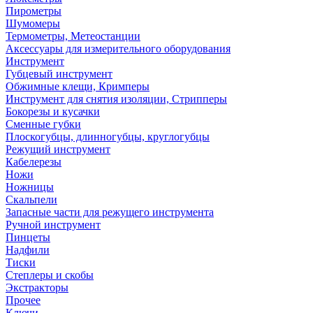
Пирометры
Шумомеры
Термометры, Метеостанции
Аксессуары для измерительного оборудования
Инструмент
Губцевый инструмент
Обжимные клещи, Кримперы
Инструмент для снятия изоляции, Стрипперы
Бокорезы и кусачки
Сменные губки
Плоскогубцы, длинногубцы, круглогубцы
Режущий инструмент
Кабелерезы
Ножи
Ножницы
Скальпели
Запасные части для режущего инструмента
Ручной инструмент
Пинцеты
Надфили
Тиски
Степлеры и скобы
Экстракторы
Прочее
Ключи