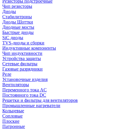
Резисторы подстроечные
Чип резисторы
Диоды
Стабилитроны
Диоды Шоттки
Диодные мосты
Быстрые диоды
SiC диоды
TVS-диоды и сборки
Индуктивные компоненты
Чип индуктивности
Устройства защиты
Сетевые фильтры
Газовые разрядники
Реле
Установочные изделия
Вентиляторы
Переменного тока AC
Постоянного тока DC
Решетки и фильтры для вентиляторов
Промышленные нагреватели
Кольцевые
Сопловые
Плоские
Патронные