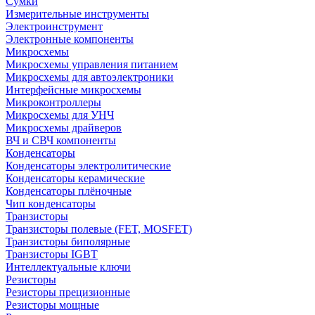
Сумки
Измерительные инструменты
Электроинструмент
Электронные компоненты
Микросхемы
Микросхемы управления питанием
Микросхемы для автоэлектроники
Интерфейсные микросхемы
Микроконтроллеры
Микросхемы для УНЧ
Микросхемы драйверов
ВЧ и СВЧ компоненты
Конденсаторы
Конденсаторы электролитические
Конденсаторы керамические
Конденсаторы плёночные
Чип конденсаторы
Транзисторы
Транзисторы полевые (FET, MOSFET)
Транзисторы биполярные
Транзисторы IGBT
Интеллектуальные ключи
Резисторы
Резисторы прецизионные
Резисторы мощные