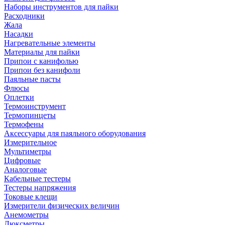
Наборы инструментов для пайки
Расходники
Жала
Насадки
Нагревательные элементы
Материалы для пайки
Припои с канифолью
Припои без канифоли
Паяльные пасты
Флюсы
Оплетки
Термоинструмент
Термопинцеты
Термофены
Аксессуары для паяльного оборудования
Измерительное
Мультиметры
Цифровые
Аналоговые
Кабельные тестеры
Тестеры напряжения
Токовые клещи
Измерители физических величин
Анемометры
Люксметры