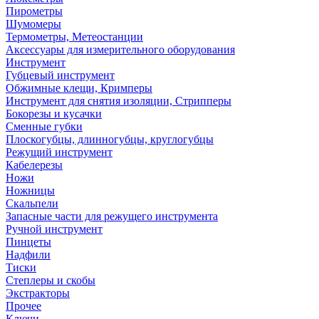
Пирометры
Шумомеры
Термометры, Метеостанции
Аксессуары для измерительного оборудования
Инструмент
Губцевый инструмент
Обжимные клещи, Кримперы
Инструмент для снятия изоляции, Стрипперы
Бокорезы и кусачки
Сменные губки
Плоскогубцы, длинногубцы, круглогубцы
Режущий инструмент
Кабелерезы
Ножи
Ножницы
Скальпели
Запасные части для режущего инструмента
Ручной инструмент
Пинцеты
Надфили
Тиски
Степлеры и скобы
Экстракторы
Прочее
Ключи