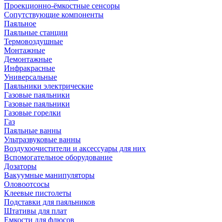
Проекционно-ёмкостные сенсоры
Сопутствующие компоненты
Паяльное
Паяльные станции
Термовоздушные
Монтажные
Демонтажные
Инфракрасные
Универсальные
Паяльники электрические
Газовые паяльники
Газовые паяльники
Газовые горелки
Газ
Паяльные ванны
Ультразвуковые ванны
Воздухоочистители и аксессуары для них
Вспомогательное оборудование
Дозаторы
Вакуумные манипуляторы
Оловоотсосы
Клеевые пистолеты
Подставки для паяльников
Штативы для плат
Емкости для флюсов