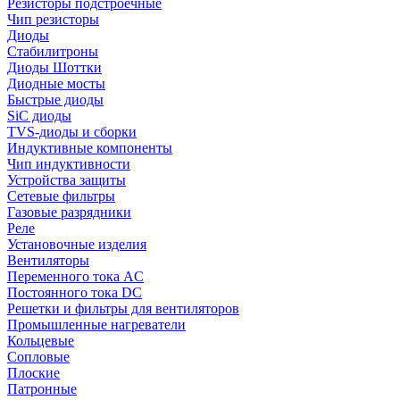
Резисторы подстроечные
Чип резисторы
Диоды
Стабилитроны
Диоды Шоттки
Диодные мосты
Быстрые диоды
SiC диоды
TVS-диоды и сборки
Индуктивные компоненты
Чип индуктивности
Устройства защиты
Сетевые фильтры
Газовые разрядники
Реле
Установочные изделия
Вентиляторы
Переменного тока AC
Постоянного тока DC
Решетки и фильтры для вентиляторов
Промышленные нагреватели
Кольцевые
Сопловые
Плоские
Патронные