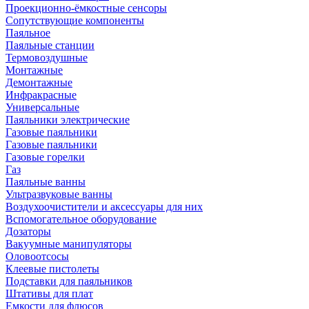
Проекционно-ёмкостные сенсоры
Сопутствующие компоненты
Паяльное
Паяльные станции
Термовоздушные
Монтажные
Демонтажные
Инфракрасные
Универсальные
Паяльники электрические
Газовые паяльники
Газовые паяльники
Газовые горелки
Газ
Паяльные ванны
Ультразвуковые ванны
Воздухоочистители и аксессуары для них
Вспомогательное оборудование
Дозаторы
Вакуумные манипуляторы
Оловоотсосы
Клеевые пистолеты
Подставки для паяльников
Штативы для плат
Емкости для флюсов