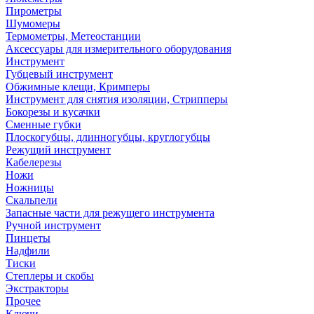
Пирометры
Шумомеры
Термометры, Метеостанции
Аксессуары для измерительного оборудования
Инструмент
Губцевый инструмент
Обжимные клещи, Кримперы
Инструмент для снятия изоляции, Стрипперы
Бокорезы и кусачки
Сменные губки
Плоскогубцы, длинногубцы, круглогубцы
Режущий инструмент
Кабелерезы
Ножи
Ножницы
Скальпели
Запасные части для режущего инструмента
Ручной инструмент
Пинцеты
Надфили
Тиски
Степлеры и скобы
Экстракторы
Прочее
Ключи