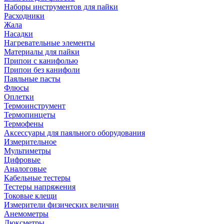
Наборы инструментов для пайки
Расходники
Жала
Насадки
Нагревательные элементы
Материалы для пайки
Припои с канифолью
Припои без канифоли
Паяльные пасты
Флюсы
Оплетки
Термоинструмент
Термопинцеты
Термофены
Аксессуары для паяльного оборудования
Измерительное
Мультиметры
Цифровые
Аналоговые
Кабельные тестеры
Тестеры напряжения
Токовые клещи
Измерители физических величин
Анемометры
Люксметры