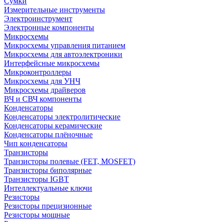
Сумки
Измерительные инструменты
Электроинструмент
Электронные компоненты
Микросхемы
Микросхемы управления питанием
Микросхемы для автоэлектроники
Интерфейсные микросхемы
Микроконтроллеры
Микросхемы для УНЧ
Микросхемы драйверов
ВЧ и СВЧ компоненты
Конденсаторы
Конденсаторы электролитические
Конденсаторы керамические
Конденсаторы плёночные
Чип конденсаторы
Транзисторы
Транзисторы полевые (FET, MOSFET)
Транзисторы биполярные
Транзисторы IGBT
Интеллектуальные ключи
Резисторы
Резисторы прецизионные
Резисторы мощные