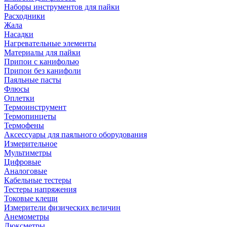
Наборы инструментов для пайки
Расходники
Жала
Насадки
Нагревательные элементы
Материалы для пайки
Припои с канифолью
Припои без канифоли
Паяльные пасты
Флюсы
Оплетки
Термоинструмент
Термопинцеты
Термофены
Аксессуары для паяльного оборудования
Измерительное
Мультиметры
Цифровые
Аналоговые
Кабельные тестеры
Тестеры напряжения
Токовые клещи
Измерители физических величин
Анемометры
Люксметры