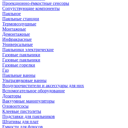
Проекционно-ёмкостные сенсоры
Сопутствующие компоненты
Паяльное
Паяльные станции
Термовоздушные
Монтажные
Демонтажные
Инфракрасные
Универсальные
Паяльники электрические
Газовые паяльники
Газовые паяльники
Газовые горелки
Газ
Паяльные ванны
Ультразвуковые ванны
Воздухоочистители и аксессуары для них
Вспомогательное оборудование
Дозаторы
Вакуумные манипуляторы
Оловоотсосы
Клеевые пистолеты
Подставки для паяльников
Штативы для плат
Емкости для флюсов