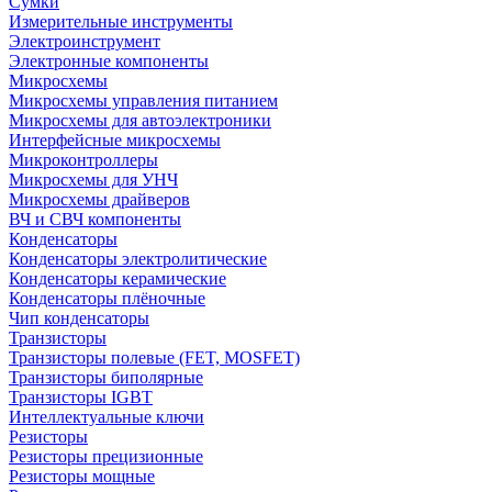
Сумки
Измерительные инструменты
Электроинструмент
Электронные компоненты
Микросхемы
Микросхемы управления питанием
Микросхемы для автоэлектроники
Интерфейсные микросхемы
Микроконтроллеры
Микросхемы для УНЧ
Микросхемы драйверов
ВЧ и СВЧ компоненты
Конденсаторы
Конденсаторы электролитические
Конденсаторы керамические
Конденсаторы плёночные
Чип конденсаторы
Транзисторы
Транзисторы полевые (FET, MOSFET)
Транзисторы биполярные
Транзисторы IGBT
Интеллектуальные ключи
Резисторы
Резисторы прецизионные
Резисторы мощные