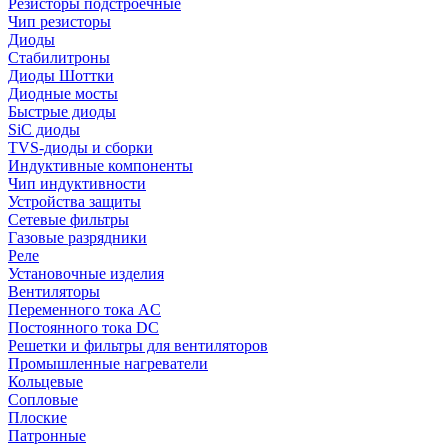
Резисторы подстроечные
Чип резисторы
Диоды
Стабилитроны
Диоды Шоттки
Диодные мосты
Быстрые диоды
SiC диоды
TVS-диоды и сборки
Индуктивные компоненты
Чип индуктивности
Устройства защиты
Сетевые фильтры
Газовые разрядники
Реле
Установочные изделия
Вентиляторы
Переменного тока AC
Постоянного тока DC
Решетки и фильтры для вентиляторов
Промышленные нагреватели
Кольцевые
Сопловые
Плоские
Патронные