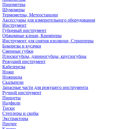
Пирометры
Шумомеры
Термометры, Метеостанции
Аксессуары для измерительного оборудования
Инструмент
Губцевый инструмент
Обжимные клещи, Кримперы
Инструмент для снятия изоляции, Стрипперы
Бокорезы и кусачки
Сменные губки
Плоскогубцы, длинногубцы, круглогубцы
Режущий инструмент
Кабелерезы
Ножи
Ножницы
Скальпели
Запасные части для режущего инструмента
Ручной инструмент
Пинцеты
Надфили
Тиски
Степлеры и скобы
Экстракторы
Прочее
Ключи