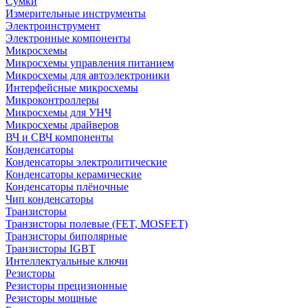
Сумки
Измерительные инструменты
Электроинструмент
Электронные компоненты
Микросхемы
Микросхемы управления питанием
Микросхемы для автоэлектроники
Интерфейсные микросхемы
Микроконтроллеры
Микросхемы для УНЧ
Микросхемы драйверов
ВЧ и СВЧ компоненты
Конденсаторы
Конденсаторы электролитические
Конденсаторы керамические
Конденсаторы плёночные
Чип конденсаторы
Транзисторы
Транзисторы полевые (FET, MOSFET)
Транзисторы биполярные
Транзисторы IGBT
Интеллектуальные ключи
Резисторы
Резисторы прецизионные
Резисторы мощные