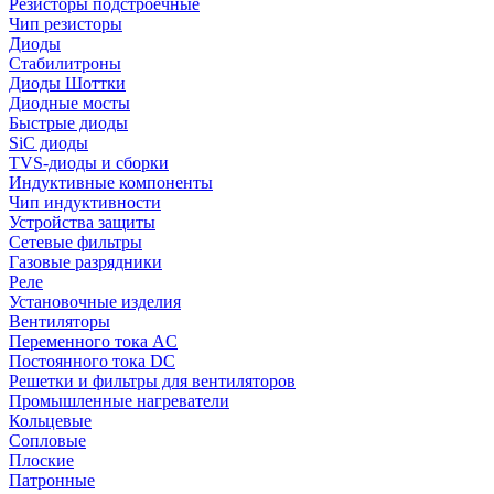
Резисторы подстроечные
Чип резисторы
Диоды
Стабилитроны
Диоды Шоттки
Диодные мосты
Быстрые диоды
SiC диоды
TVS-диоды и сборки
Индуктивные компоненты
Чип индуктивности
Устройства защиты
Сетевые фильтры
Газовые разрядники
Реле
Установочные изделия
Вентиляторы
Переменного тока AC
Постоянного тока DC
Решетки и фильтры для вентиляторов
Промышленные нагреватели
Кольцевые
Сопловые
Плоские
Патронные