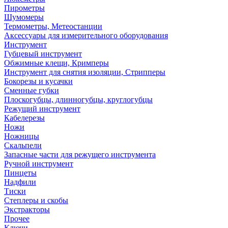
Пирометры
Шумомеры
Термометры, Метеостанции
Аксессуары для измерительного оборудования
Инструмент
Губцевый инструмент
Обжимные клещи, Кримперы
Инструмент для снятия изоляции, Стрипперы
Бокорезы и кусачки
Сменные губки
Плоскогубцы, длинногубцы, круглогубцы
Режущий инструмент
Кабелерезы
Ножи
Ножницы
Скальпели
Запасные части для режущего инструмента
Ручной инструмент
Пинцеты
Надфили
Тиски
Степлеры и скобы
Экстракторы
Прочее
Ключи