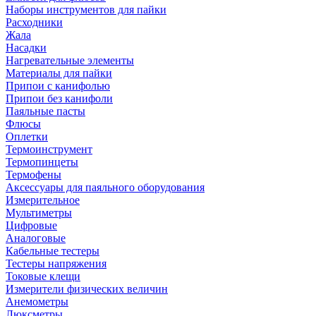
Наборы инструментов для пайки
Расходники
Жала
Насадки
Нагревательные элементы
Материалы для пайки
Припои с канифолью
Припои без канифоли
Паяльные пасты
Флюсы
Оплетки
Термоинструмент
Термопинцеты
Термофены
Аксессуары для паяльного оборудования
Измерительное
Мультиметры
Цифровые
Аналоговые
Кабельные тестеры
Тестеры напряжения
Токовые клещи
Измерители физических величин
Анемометры
Люксметры