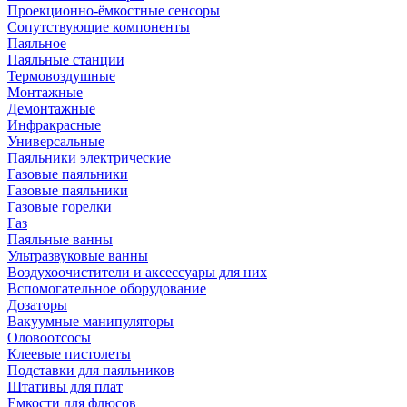
Проекционно-ёмкостные сенсоры
Сопутствующие компоненты
Паяльное
Паяльные станции
Термовоздушные
Монтажные
Демонтажные
Инфракрасные
Универсальные
Паяльники электрические
Газовые паяльники
Газовые паяльники
Газовые горелки
Газ
Паяльные ванны
Ультразвуковые ванны
Воздухоочистители и аксессуары для них
Вспомогательное оборудование
Дозаторы
Вакуумные манипуляторы
Оловоотсосы
Клеевые пистолеты
Подставки для паяльников
Штативы для плат
Емкости для флюсов