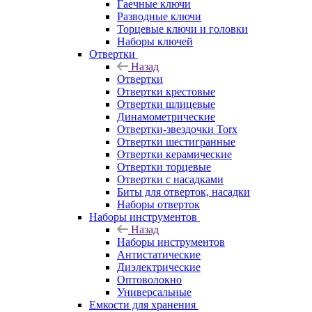
Гаечные ключи
Разводные ключи
Торцевые ключи и головки
Наборы ключей
Отвертки
Назад
Отвертки
Отвертки крестовые
Отвертки шлицевые
Динамометрические
Отвертки-звездочки Torx
Отвертки шестигранные
Отвертки керамические
Отвертки торцевые
Отвертки с насадками
Биты для отверток, насадки
Наборы отверток
Наборы инструментов
Назад
Наборы инструментов
Антистатические
Диэлектрические
Оптоволокно
Универсальные
Емкости для хранения