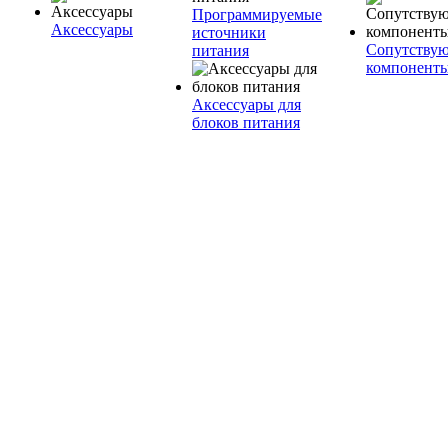
Программируемые
Аксессуары
источники
Сопутству
питания
компонент
Аксессуары для
блоков питания