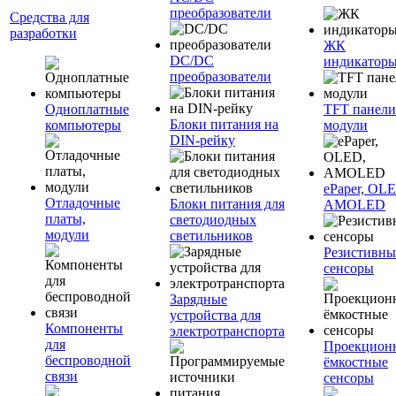
преобразователи
Средства для
разработки
ЖК
DC/DC
индикатор
преобразователи
Одноплатные
TFT панели
Блоки питания на
компьютеры
модули
DIN-рейку
ePaper, OL
Отладочные
Блоки питания для
AMOLED
платы,
светодиодных
модули
светильников
Резистивны
сенсоры
Зарядные
устройства для
Компоненты
электротранспорта
для
Проекцион
беспроводной
ёмкостные
связи
сенсоры