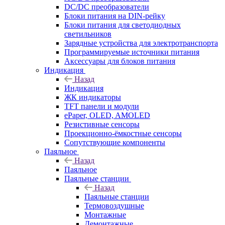
DC/DC преобразователи
Блоки питания на DIN-рейку
Блоки питания для светодиодных
светильников
Зарядные устройства для электротранспорта
Программируемые источники питания
Аксессуары для блоков питания
Индикация
Назад
Индикация
ЖК индикаторы
TFT панели и модули
ePaper, OLED, AMOLED
Резистивные сенсоры
Проекционно-ёмкостные сенсоры
Сопутствующие компоненты
Паяльное
Назад
Паяльное
Паяльные станции
Назад
Паяльные станции
Термовоздушные
Монтажные
Демонтажные