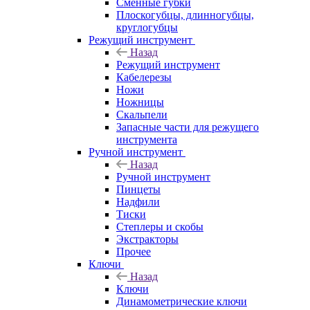
Сменные губки
Плоскогубцы, длинногубцы,
круглогубцы
Режущий инструмент
Назад
Режущий инструмент
Кабелерезы
Ножи
Ножницы
Скальпели
Запасные части для режущего
инструмента
Ручной инструмент
Назад
Ручной инструмент
Пинцеты
Надфили
Тиски
Степлеры и скобы
Экстракторы
Прочее
Ключи
Назад
Ключи
Динамометрические ключи