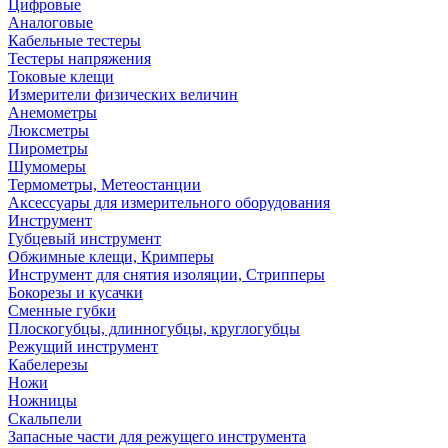
Цифровые
Аналоговые
Кабельные тестеры
Тестеры напряжения
Токовые клещи
Измерители физических величин
Анемометры
Люксметры
Пирометры
Шумомеры
Термометры, Метеостанции
Аксессуары для измерительного оборудования
Инструмент
Губцевый инструмент
Обжимные клещи, Кримперы
Инструмент для снятия изоляции, Стрипперы
Бокорезы и кусачки
Сменные губки
Плоскогубцы, длинногубцы, круглогубцы
Режущий инструмент
Кабелерезы
Ножи
Ножницы
Скальпели
Запасные части для режущего инструмента