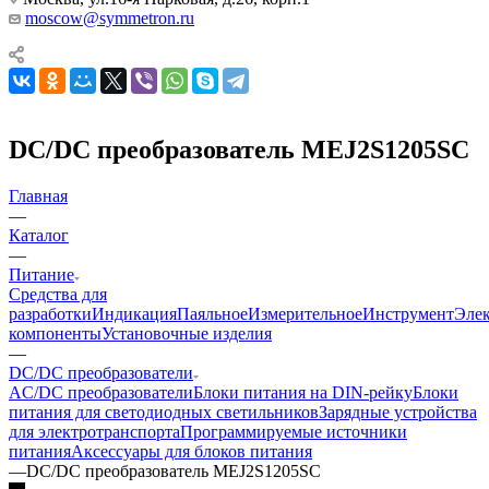
moscow@symmetron.ru
DC/DC преобразователь MEJ2S1205SC
Главная
—
Каталог
—
Питание
Средства для
разработки
Индикация
Паяльное
Измерительное
Инструмент
Эле
компоненты
Установочные изделия
—
DC/DC преобразователи
AC/DC преобразователи
Блоки питания на DIN-рейку
Блоки
питания для светодиодных светильников
Зарядные устройства
для электротранспорта
Программируемые источники
питания
Аксессуары для блоков питания
—
DC/DC преобразователь MEJ2S1205SC