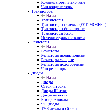
Конденсаторы плёночные
Чип конденсаторы
Транзисторы
Назад
Транзисторы
Транзисторы полевые (FET, MOSFET)
Транзисторы биполярные
Транзисторы IGBT
Интеллектуальные ключи
Резисторы
Назад
Резисторы
Резисторы прецизионные
Резисторы мощные
Резисторы подстроечные
Чип резисторы
Диоды
Назад
Диоды
Стабилитроны
Диоды Шоттки
Диодные мосты
Быстрые диоды
SiC диоды
TVS-диоды и сборки