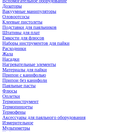
Вспомогательное оборудование
Дозаторы
Вакуумные манипуляторы
Оловоотсосы
Клеевые пистолеты
Подставки для паяльников
Штативы для плат
Емкости для флюсов
Наборы инструментов для пайки
Расходники
Жала
Насадки
Нагревательные элементы
Материалы для пайки
Припои с канифолью
Припои без канифоли
Паяльные пасты
Флюсы
Оплетки
Термоинструмент
Термопинцеты
Термофены
Аксессуары для паяльного оборудования
Измерительное
Мультиметры