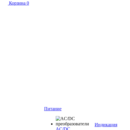
Корзина
0
Питание
Индикация
AC/DC