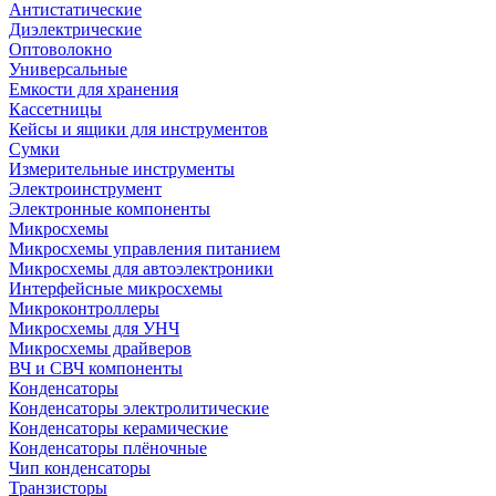
Антистатические
Диэлектрические
Оптоволокно
Универсальные
Емкости для хранения
Кассетницы
Кейсы и ящики для инструментов
Сумки
Измерительные инструменты
Электроинструмент
Электронные компоненты
Микросхемы
Микросхемы управления питанием
Микросхемы для автоэлектроники
Интерфейсные микросхемы
Микроконтроллеры
Микросхемы для УНЧ
Микросхемы драйверов
ВЧ и СВЧ компоненты
Конденсаторы
Конденсаторы электролитические
Конденсаторы керамические
Конденсаторы плёночные
Чип конденсаторы
Транзисторы