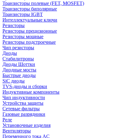
Транзисторы полевые (FET, MOSFET)
Транзисторы биполярные
Транзисторы IGBT
Интеллектуальные ключи
Резисторы
Резисторы прецизионные
Резисторы мощные
Резисторы подстроечные
Чип резисторы
Диоды
Стабилитроны
Диоды Шоттки
Диодные мосты
Быстрые диоды
SiC диоды
TVS-диоды и сборки
Индуктивные компоненты
Чип индуктивности
Устройства защиты
Сетевые фильтры
Газовые разрядники
Реле
Установочные изделия
Вентиляторы
Переменного тока AC