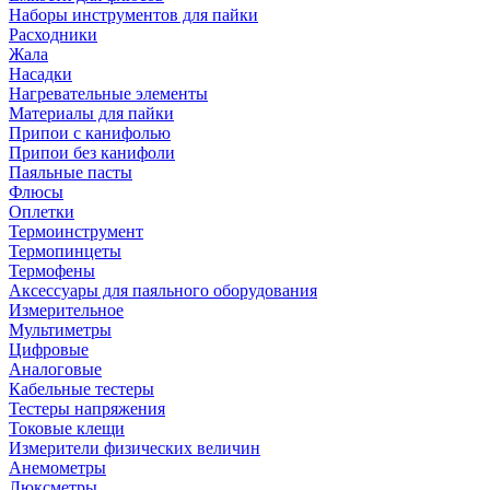
Наборы инструментов для пайки
Расходники
Жала
Насадки
Нагревательные элементы
Материалы для пайки
Припои с канифолью
Припои без канифоли
Паяльные пасты
Флюсы
Оплетки
Термоинструмент
Термопинцеты
Термофены
Аксессуары для паяльного оборудования
Измерительное
Мультиметры
Цифровые
Аналоговые
Кабельные тестеры
Тестеры напряжения
Токовые клещи
Измерители физических величин
Анемометры
Люксметры