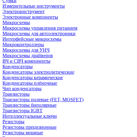
Сумки
Измерительные инструменты
Электроинструмент
Электронные компоненты
Микросхемы
Микросхемы управления питанием
Микросхемы для автоэлектроники
Интерфейсные микросхемы
Микроконтроллеры
Микросхемы для УНЧ
Микросхемы драйверов
ВЧ и СВЧ компоненты
Конденсаторы
Конденсаторы электролитические
Конденсаторы керамические
Конденсаторы плёночные
Чип конденсаторы
Транзисторы
Транзисторы полевые (FET, MOSFET)
Транзисторы биполярные
Транзисторы IGBT
Интеллектуальные ключи
Резисторы
Резисторы прецизионные
Резисторы мощные