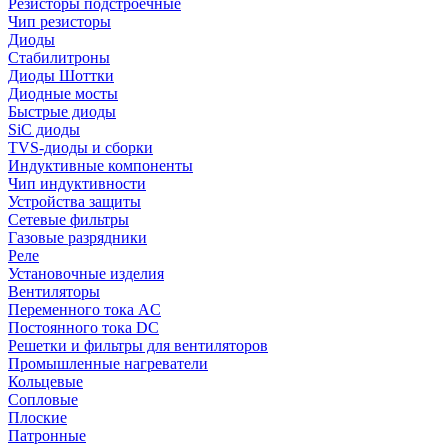
Резисторы подстроечные
Чип резисторы
Диоды
Стабилитроны
Диоды Шоттки
Диодные мосты
Быстрые диоды
SiC диоды
TVS-диоды и сборки
Индуктивные компоненты
Чип индуктивности
Устройства защиты
Сетевые фильтры
Газовые разрядники
Реле
Установочные изделия
Вентиляторы
Переменного тока AC
Постоянного тока DC
Решетки и фильтры для вентиляторов
Промышленные нагреватели
Кольцевые
Сопловые
Плоские
Патронные