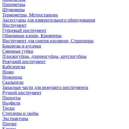
Пирометры
Шумомеры
Термометры, Метеостанции
Аксессуары для измерительного оборудования
Инструмент
Губцевый инструмент
Обжимные клещи, Кримперы
Инструмент для снятия изоляции, Стрипперы
Бокорезы и кусачки
Сменные губки
Плоскогубцы, длинногубцы, круглогубцы
Режущий инструмент
Кабелерезы
Ножи
Ножницы
Скальпели
Запасные части для режущего инструмента
Ручной инструмент
Пинцеты
Надфили
Тиски
Степлеры и скобы
Экстракторы
Прочее
Ключи