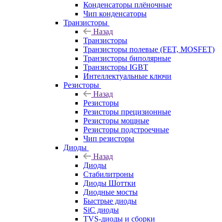
Конденсаторы плёночные
Чип конденсаторы
Транзисторы
Назад
Транзисторы
Транзисторы полевые (FET, MOSFET)
Транзисторы биполярные
Транзисторы IGBT
Интеллектуальные ключи
Резисторы
Назад
Резисторы
Резисторы прецизионные
Резисторы мощные
Резисторы подстроечные
Чип резисторы
Диоды
Назад
Диоды
Стабилитроны
Диоды Шоттки
Диодные мосты
Быстрые диоды
SiC диоды
TVS-диоды и сборки