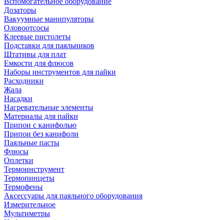
Вспомогательное оборудование
Дозаторы
Вакуумные манипуляторы
Оловоотсосы
Клеевые пистолеты
Подставки для паяльников
Штативы для плат
Емкости для флюсов
Наборы инструментов для пайки
Расходники
Жала
Насадки
Нагревательные элементы
Материалы для пайки
Припои с канифолью
Припои без канифоли
Паяльные пасты
Флюсы
Оплетки
Термоинструмент
Термопинцеты
Термофены
Аксессуары для паяльного оборудования
Измерительное
Мультиметры