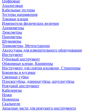
Цифровые
Аналоговые
Кабельные тестеры
Тестеры напряжения
Токовые клещи
Измерители физических величин
Анемометры
Люксметры
Пирометры
Шумомеры
Термометры, Метеостанции
Аксессуары для измерительного оборудования
Инструмент
Губцевый инструмент
Обжимные клещи, Кримперы
Инструмент для снятия изоляции, Стрипперы
Бокорезы и кусачки
Сменные губки
Плоскогубцы, длинногубцы, круглогубцы
Режущий инструмент
Кабелерезы
Ножи
Ножницы
Скальпели
Запасные части для режущего инструмента