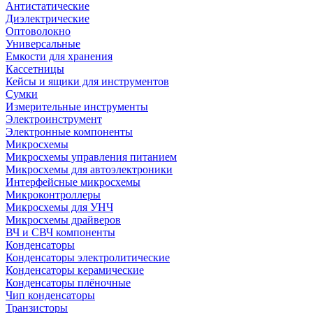
Антистатические
Диэлектрические
Оптоволокно
Универсальные
Емкости для хранения
Кассетницы
Кейсы и ящики для инструментов
Сумки
Измерительные инструменты
Электроинструмент
Электронные компоненты
Микросхемы
Микросхемы управления питанием
Микросхемы для автоэлектроники
Интерфейсные микросхемы
Микроконтроллеры
Микросхемы для УНЧ
Микросхемы драйверов
ВЧ и СВЧ компоненты
Конденсаторы
Конденсаторы электролитические
Конденсаторы керамические
Конденсаторы плёночные
Чип конденсаторы
Транзисторы