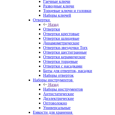
Гаечные ключи
Разводные ключи
Торцевые ключи и головки
Наборы ключей
Отвертки
Назад
Отвертки
Отвертки крестовые
Отвертки шлицевые
Динамометрические
Отвертки-звездочки Torx
Отвертки шестигранные
Отвертки керамические
Отвертки торцевые
Отвертки с насадками
Биты для отверток, насадки
Наборы отверток
Наборы инструментов
Назад
Наборы инструментов
Антистатические
Диэлектрические
Оптоволокно
Универсальные
Емкости для хранения