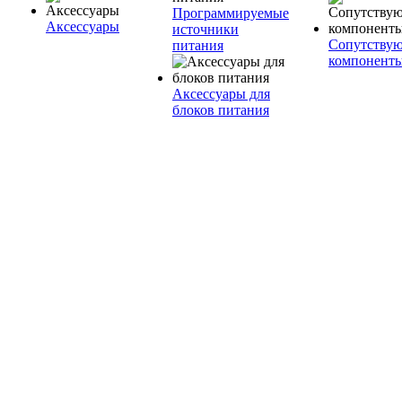
Программируемые
Аксессуары
источники
Сопутству
питания
компонент
Аксессуары для
блоков питания