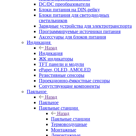
DC/DC преобразователи
Блоки питания на DIN-рейку
Блоки питания для светодиодных
светильников
Зарядные устройства для электротранспорта
Программируемые источники питания
Аксессуары для блоков питания
Индикация
Назад
Индикация
ЖК индикаторы
TFT панели и модули
ePaper, OLED, AMOLED
Резистивные сенсоры
Проекционно-ёмкостные сенсоры
Сопутствующие компоненты
Паяльное
Назад
Паяльное
Паяльные станции
Назад
Паяльные станции
Термовоздушные
Монтажные
Демонтажные