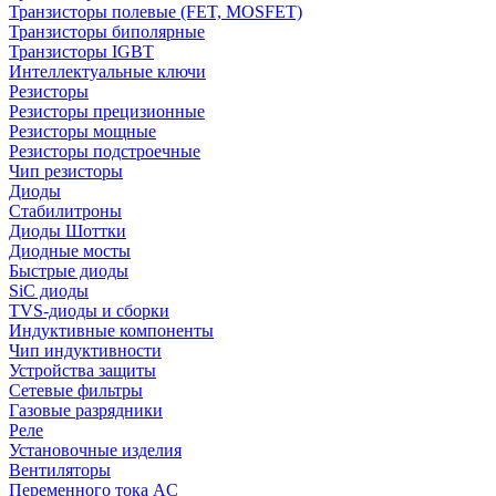
Транзисторы полевые (FET, MOSFET)
Транзисторы биполярные
Транзисторы IGBT
Интеллектуальные ключи
Резисторы
Резисторы прецизионные
Резисторы мощные
Резисторы подстроечные
Чип резисторы
Диоды
Стабилитроны
Диоды Шоттки
Диодные мосты
Быстрые диоды
SiC диоды
TVS-диоды и сборки
Индуктивные компоненты
Чип индуктивности
Устройства защиты
Сетевые фильтры
Газовые разрядники
Реле
Установочные изделия
Вентиляторы
Переменного тока AC