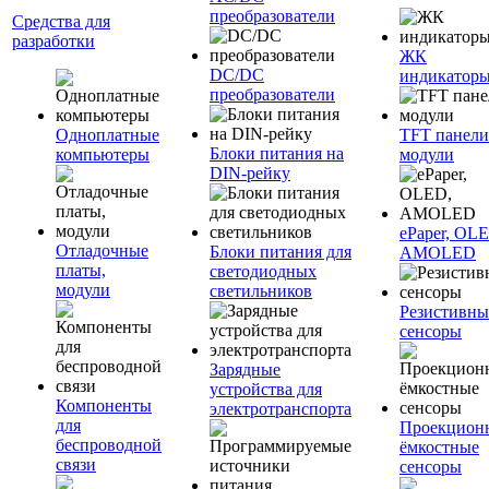
преобразователи
Средства для
разработки
ЖК
DC/DC
индикатор
преобразователи
Одноплатные
TFT панели
Блоки питания на
компьютеры
модули
DIN-рейку
ePaper, OL
Отладочные
Блоки питания для
AMOLED
платы,
светодиодных
модули
светильников
Резистивны
сенсоры
Зарядные
устройства для
Компоненты
электротранспорта
для
Проекцион
беспроводной
ёмкостные
связи
сенсоры