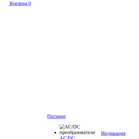
Корзина
0
Питание
Индикация
AC/DC