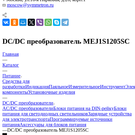
moscow@symmetron.ru
DC/DC преобразователь MEJ1S1205SC
Главная
—
Каталог
—
Питание
Средства для
разработки
Индикация
Паяльное
Измерительное
Инструмент
Эле
компоненты
Установочные изделия
—
DC/DC преобразователи
AC/DC преобразователи
Блоки питания на DIN-рейку
Блоки
питания для светодиодных светильников
Зарядные устройства
для электротранспорта
Программируемые источники
питания
Аксессуары для блоков питания
—
DC/DC преобразователь MEJ1S1205SC