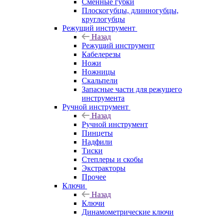
Сменные губки
Плоскогубцы, длинногубцы,
круглогубцы
Режущий инструмент
Назад
Режущий инструмент
Кабелерезы
Ножи
Ножницы
Скальпели
Запасные части для режущего
инструмента
Ручной инструмент
Назад
Ручной инструмент
Пинцеты
Надфили
Тиски
Степлеры и скобы
Экстракторы
Прочее
Ключи
Назад
Ключи
Динамометрические ключи