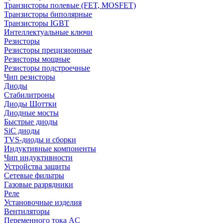
Транзисторы полевые (FET, MOSFET)
Транзисторы биполярные
Транзисторы IGBT
Интеллектуальные ключи
Резисторы
Резисторы прецизионные
Резисторы мощные
Резисторы подстроечные
Чип резисторы
Диоды
Стабилитроны
Диоды Шоттки
Диодные мосты
Быстрые диоды
SiC диоды
TVS-диоды и сборки
Индуктивные компоненты
Чип индуктивности
Устройства защиты
Сетевые фильтры
Газовые разрядники
Реле
Установочные изделия
Вентиляторы
Переменного тока AC