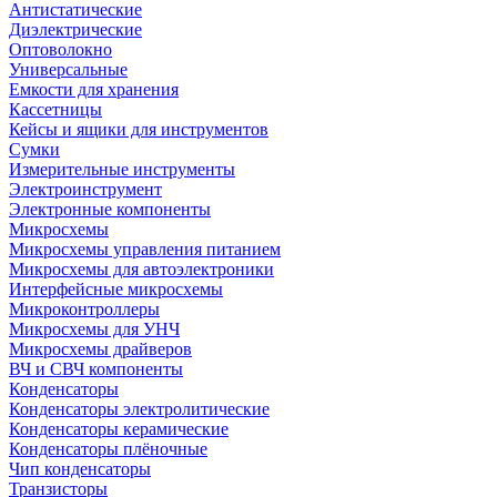
Антистатические
Диэлектрические
Оптоволокно
Универсальные
Емкости для хранения
Кассетницы
Кейсы и ящики для инструментов
Сумки
Измерительные инструменты
Электроинструмент
Электронные компоненты
Микросхемы
Микросхемы управления питанием
Микросхемы для автоэлектроники
Интерфейсные микросхемы
Микроконтроллеры
Микросхемы для УНЧ
Микросхемы драйверов
ВЧ и СВЧ компоненты
Конденсаторы
Конденсаторы электролитические
Конденсаторы керамические
Конденсаторы плёночные
Чип конденсаторы
Транзисторы