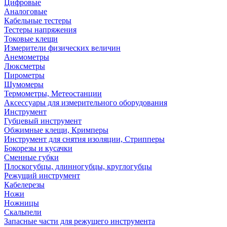
Цифровые
Аналоговые
Кабельные тестеры
Тестеры напряжения
Токовые клещи
Измерители физических величин
Анемометры
Люксметры
Пирометры
Шумомеры
Термометры, Метеостанции
Аксессуары для измерительного оборудования
Инструмент
Губцевый инструмент
Обжимные клещи, Кримперы
Инструмент для снятия изоляции, Стрипперы
Бокорезы и кусачки
Сменные губки
Плоскогубцы, длинногубцы, круглогубцы
Режущий инструмент
Кабелерезы
Ножи
Ножницы
Скальпели
Запасные части для режущего инструмента