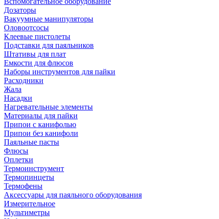
Вспомогательное оборудование
Дозаторы
Вакуумные манипуляторы
Оловоотсосы
Клеевые пистолеты
Подставки для паяльников
Штативы для плат
Емкости для флюсов
Наборы инструментов для пайки
Расходники
Жала
Насадки
Нагревательные элементы
Материалы для пайки
Припои с канифолью
Припои без канифоли
Паяльные пасты
Флюсы
Оплетки
Термоинструмент
Термопинцеты
Термофены
Аксессуары для паяльного оборудования
Измерительное
Мультиметры