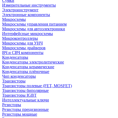
Сумки
Измерительные инструменты
Электроинструмент
Электронные компоненты
Микросхемы
Микросхемы управления питанием
Микросхемы для автоэлектроники
Интерфейсные микросхемы
Микроконтроллеры
Микросхемы для УНЧ
Микросхемы драйверов
ВЧ и СВЧ компоненты
Конденсаторы
Конденсаторы электролитические
Конденсаторы керамические
Конденсаторы плёночные
Чип конденсаторы
Транзисторы
Транзисторы полевые (FET, MOSFET)
Транзисторы биполярные
Транзисторы IGBT
Интеллектуальные ключи
Резисторы
Резисторы прецизионные
Резисторы мощные