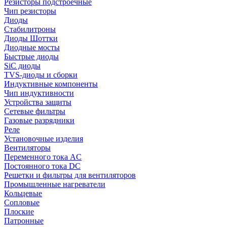
Резисторы подстроечные
Чип резисторы
Диоды
Стабилитроны
Диоды Шоттки
Диодные мосты
Быстрые диоды
SiC диоды
TVS-диоды и сборки
Индуктивные компоненты
Чип индуктивности
Устройства защиты
Сетевые фильтры
Газовые разрядники
Реле
Установочные изделия
Вентиляторы
Переменного тока AC
Постоянного тока DC
Решетки и фильтры для вентиляторов
Промышленные нагреватели
Кольцевые
Сопловые
Плоские
Патронные