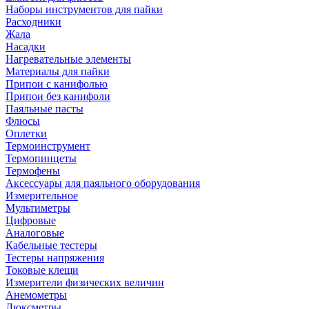
Наборы инструментов для пайки
Расходники
Жала
Насадки
Нагревательные элементы
Материалы для пайки
Припои с канифолью
Припои без канифоли
Паяльные пасты
Флюсы
Оплетки
Термоинструмент
Термопинцеты
Термофены
Аксессуары для паяльного оборудования
Измерительное
Мультиметры
Цифровые
Аналоговые
Кабельные тестеры
Тестеры напряжения
Токовые клещи
Измерители физических величин
Анемометры
Люксметры