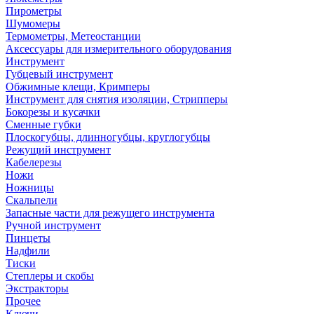
Пирометры
Шумомеры
Термометры, Метеостанции
Аксессуары для измерительного оборудования
Инструмент
Губцевый инструмент
Обжимные клещи, Кримперы
Инструмент для снятия изоляции, Стрипперы
Бокорезы и кусачки
Сменные губки
Плоскогубцы, длинногубцы, круглогубцы
Режущий инструмент
Кабелерезы
Ножи
Ножницы
Скальпели
Запасные части для режущего инструмента
Ручной инструмент
Пинцеты
Надфили
Тиски
Степлеры и скобы
Экстракторы
Прочее
Ключи