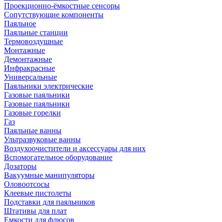
Проекционно-ёмкостные сенсоры
Сопутствующие компоненты
Паяльное
Паяльные станции
Термовоздушные
Монтажные
Демонтажные
Инфракрасные
Универсальные
Паяльники электрические
Газовые паяльники
Газовые паяльники
Газовые горелки
Газ
Паяльные ванны
Ультразвуковые ванны
Воздухоочистители и аксессуары для них
Вспомогательное оборудование
Дозаторы
Вакуумные манипуляторы
Оловоотсосы
Клеевые пистолеты
Подставки для паяльников
Штативы для плат
Емкости для флюсов