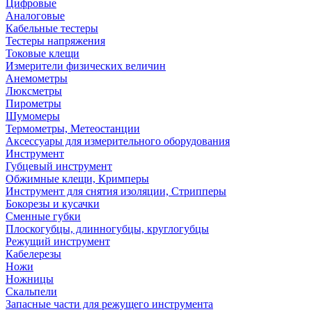
Цифровые
Аналоговые
Кабельные тестеры
Тестеры напряжения
Токовые клещи
Измерители физических величин
Анемометры
Люксметры
Пирометры
Шумомеры
Термометры, Метеостанции
Аксессуары для измерительного оборудования
Инструмент
Губцевый инструмент
Обжимные клещи, Кримперы
Инструмент для снятия изоляции, Стрипперы
Бокорезы и кусачки
Сменные губки
Плоскогубцы, длинногубцы, круглогубцы
Режущий инструмент
Кабелерезы
Ножи
Ножницы
Скальпели
Запасные части для режущего инструмента