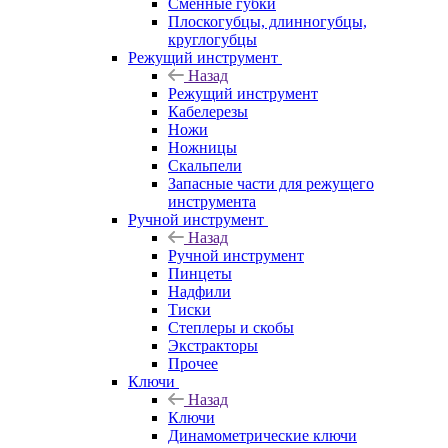
Сменные губки
Плоскогубцы, длинногубцы,
круглогубцы
Режущий инструмент
Назад
Режущий инструмент
Кабелерезы
Ножи
Ножницы
Скальпели
Запасные части для режущего
инструмента
Ручной инструмент
Назад
Ручной инструмент
Пинцеты
Надфили
Тиски
Степлеры и скобы
Экстракторы
Прочее
Ключи
Назад
Ключи
Динамометрические ключи