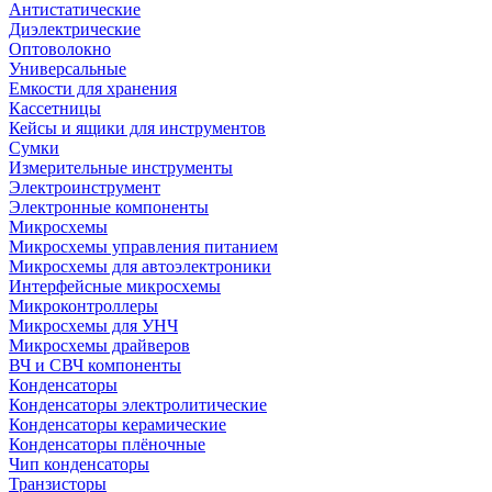
Антистатические
Диэлектрические
Оптоволокно
Универсальные
Емкости для хранения
Кассетницы
Кейсы и ящики для инструментов
Сумки
Измерительные инструменты
Электроинструмент
Электронные компоненты
Микросхемы
Микросхемы управления питанием
Микросхемы для автоэлектроники
Интерфейсные микросхемы
Микроконтроллеры
Микросхемы для УНЧ
Микросхемы драйверов
ВЧ и СВЧ компоненты
Конденсаторы
Конденсаторы электролитические
Конденсаторы керамические
Конденсаторы плёночные
Чип конденсаторы
Транзисторы