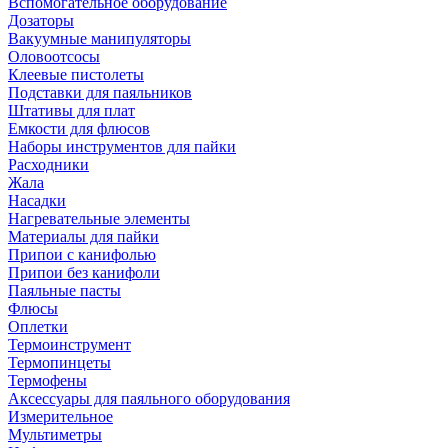
Вспомогательное оборудование
Дозаторы
Вакуумные манипуляторы
Оловоотсосы
Клеевые пистолеты
Подставки для паяльников
Штативы для плат
Емкости для флюсов
Наборы инструментов для пайки
Расходники
Жала
Насадки
Нагревательные элементы
Материалы для пайки
Припои с канифолью
Припои без канифоли
Паяльные пасты
Флюсы
Оплетки
Термоинструмент
Термопинцеты
Термофены
Аксессуары для паяльного оборудования
Измерительное
Мультиметры