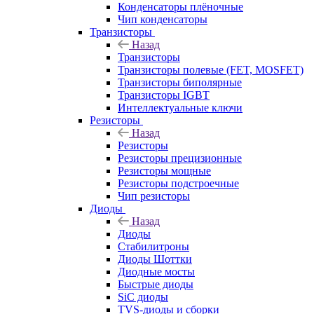
Конденсаторы плёночные
Чип конденсаторы
Транзисторы
Назад
Транзисторы
Транзисторы полевые (FET, MOSFET)
Транзисторы биполярные
Транзисторы IGBT
Интеллектуальные ключи
Резисторы
Назад
Резисторы
Резисторы прецизионные
Резисторы мощные
Резисторы подстроечные
Чип резисторы
Диоды
Назад
Диоды
Стабилитроны
Диоды Шоттки
Диодные мосты
Быстрые диоды
SiC диоды
TVS-диоды и сборки