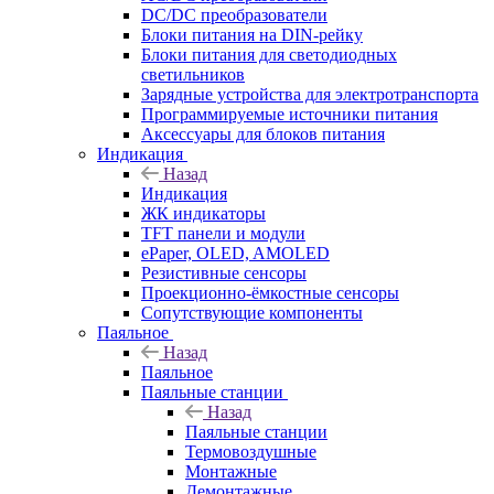
DC/DC преобразователи
Блоки питания на DIN-рейку
Блоки питания для светодиодных
светильников
Зарядные устройства для электротранспорта
Программируемые источники питания
Аксессуары для блоков питания
Индикация
Назад
Индикация
ЖК индикаторы
TFT панели и модули
ePaper, OLED, AMOLED
Резистивные сенсоры
Проекционно-ёмкостные сенсоры
Сопутствующие компоненты
Паяльное
Назад
Паяльное
Паяльные станции
Назад
Паяльные станции
Термовоздушные
Монтажные
Демонтажные