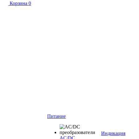
Корзина
0
Питание
Индикация
AC/DC