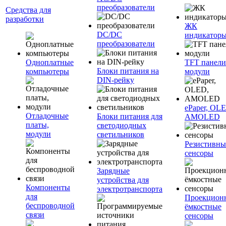
преобразователи
Средства для
разработки
ЖК
DC/DC
индикатор
преобразователи
Одноплатные
TFT панели
Блоки питания на
компьютеры
модули
DIN-рейку
ePaper, OL
Отладочные
Блоки питания для
AMOLED
платы,
светодиодных
модули
светильников
Резистивны
сенсоры
Зарядные
устройства для
Компоненты
электротранспорта
для
Проекцион
беспроводной
ёмкостные
связи
сенсоры