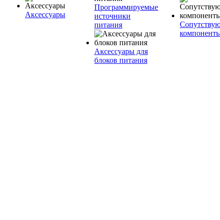
Программируемые
Аксессуары
источники
Сопутству
питания
компонент
Аксессуары для
блоков питания