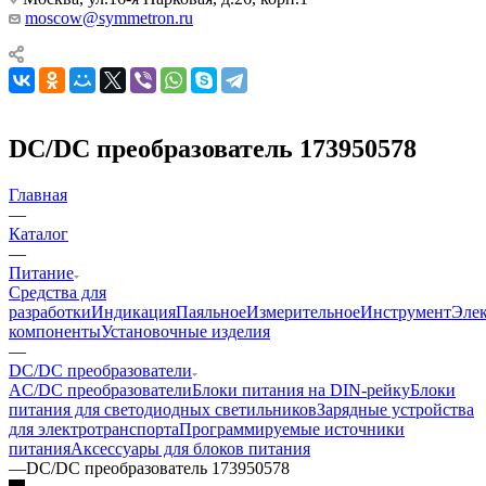
moscow@symmetron.ru
DC/DC преобразователь 173950578
Главная
—
Каталог
—
Питание
Средства для
разработки
Индикация
Паяльное
Измерительное
Инструмент
Эле
компоненты
Установочные изделия
—
DC/DC преобразователи
AC/DC преобразователи
Блоки питания на DIN-рейку
Блоки
питания для светодиодных светильников
Зарядные устройства
для электротранспорта
Программируемые источники
питания
Аксессуары для блоков питания
—
DC/DC преобразователь 173950578