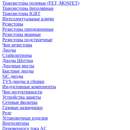
Транзисторы полевые (FET, MOSFET)
Транзисторы биполярные
Транзисторы IGBT
Интеллектуальные ключи
Резисторы
Резисторы прецизионные
Резисторы мощные
Резисторы подстроечные
Чип резисторы
Диоды
Стабилитроны
Диоды Шоттки
Диодные мосты
Быстрые диоды
SiC диоды
TVS-диоды и сборки
Индуктивные компоненты
Чип индуктивности
Устройства защиты
Сетевые фильтры
Газовые разрядники
Реле
Установочные изделия
Вентиляторы
Переменного тока AC