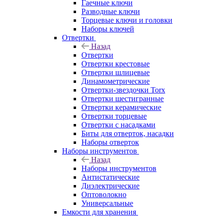
Гаечные ключи
Разводные ключи
Торцевые ключи и головки
Наборы ключей
Отвертки
Назад
Отвертки
Отвертки крестовые
Отвертки шлицевые
Динамометрические
Отвертки-звездочки Torx
Отвертки шестигранные
Отвертки керамические
Отвертки торцевые
Отвертки с насадками
Биты для отверток, насадки
Наборы отверток
Наборы инструментов
Назад
Наборы инструментов
Антистатические
Диэлектрические
Оптоволокно
Универсальные
Емкости для хранения