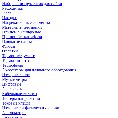
Наборы инструментов для пайки
Расходники
Жала
Насадки
Нагревательные элементы
Материалы для пайки
Припои с канифолью
Припои без канифоли
Паяльные пасты
Флюсы
Оплетки
Термоинструмент
Термопинцеты
Термофены
Аксессуары для паяльного оборудования
Измерительное
Мультиметры
Цифровые
Аналоговые
Кабельные тестеры
Тестеры напряжения
Токовые клещи
Измерители физических величин
Анемометры
Люксметры