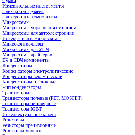
Сумки
Измерительные инструменты
Электроинструмент
Электронные компоненты
Микросхемы
Микросхемы управления питанием
Микросхемы для автоэлектроники
Интерфейсные микросхемы
Микроконтроллеры
Микросхемы для УНЧ
Микросхемы драйверов
ВЧ и СВЧ компоненты
Конденсаторы
Конденсаторы электролитические
Конденсаторы керамические
Конденсаторы плёночные
Чип конденсаторы
Транзисторы
Транзисторы полевые (FET, MOSFET)
Транзисторы биполярные
Транзисторы IGBT
Интеллектуальные ключи
Резисторы
Резисторы прецизионные
Резисторы мощные