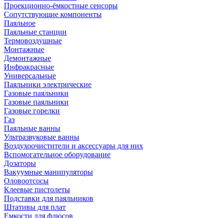
Проекционно-ёмкостные сенсоры
Сопутствующие компоненты
Паяльное
Паяльные станции
Термовоздушные
Монтажные
Демонтажные
Инфракрасные
Универсальные
Паяльники электрические
Газовые паяльники
Газовые паяльники
Газовые горелки
Газ
Паяльные ванны
Ультразвуковые ванны
Воздухоочистители и аксессуары для них
Вспомогательное оборудование
Дозаторы
Вакуумные манипуляторы
Оловоотсосы
Клеевые пистолеты
Подставки для паяльников
Штативы для плат
Емкости для флюсов