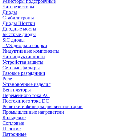
Резисторы подстроечные
Чип резисторы
Диоды
Стабилитроны
Диоды Шоттки
Диодные мосты
Быстрые диоды
SiC диоды
TVS-диоды и сборки
Индуктивные компоненты
Чип индуктивности
Устройства защиты
Сетевые фильтры
Газовые разрядники
Реле
Установочные изделия
Вентиляторы
Переменного тока AC
Постоянного тока DC
Решетки и фильтры для вентиляторов
Промышленные нагреватели
Кольцевые
Сопловые
Плоские
Патронные