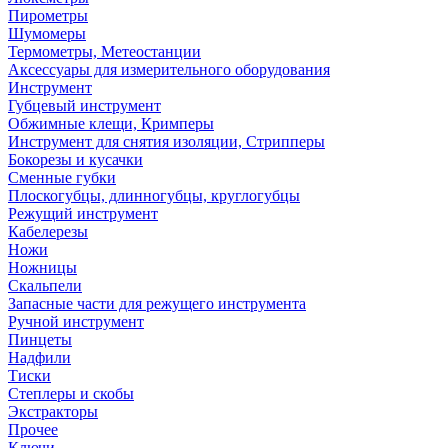
Пирометры
Шумомеры
Термометры, Метеостанции
Аксессуары для измерительного оборудования
Инструмент
Губцевый инструмент
Обжимные клещи, Кримперы
Инструмент для снятия изоляции, Стрипперы
Бокорезы и кусачки
Сменные губки
Плоскогубцы, длинногубцы, круглогубцы
Режущий инструмент
Кабелерезы
Ножи
Ножницы
Скальпели
Запасные части для режущего инструмента
Ручной инструмент
Пинцеты
Надфили
Тиски
Степлеры и скобы
Экстракторы
Прочее
Ключи