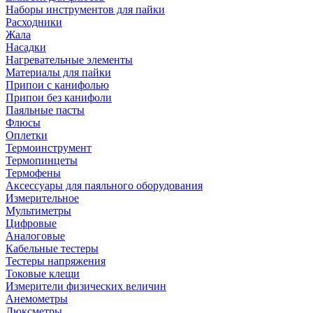
Наборы инструментов для пайки
Расходники
Жала
Насадки
Нагревательные элементы
Материалы для пайки
Припои с канифолью
Припои без канифоли
Паяльные пасты
Флюсы
Оплетки
Термоинструмент
Термопинцеты
Термофены
Аксессуары для паяльного оборудования
Измерительное
Мультиметры
Цифровые
Аналоговые
Кабельные тестеры
Тестеры напряжения
Токовые клещи
Измерители физических величин
Анемометры
Люксметры