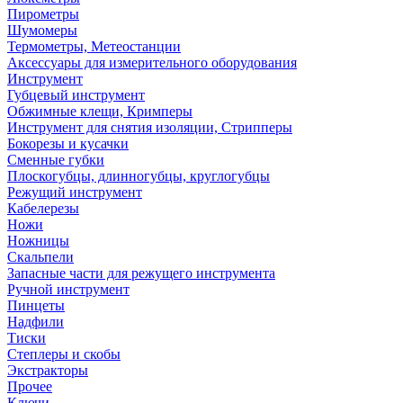
Пирометры
Шумомеры
Термометры, Метеостанции
Аксессуары для измерительного оборудования
Инструмент
Губцевый инструмент
Обжимные клещи, Кримперы
Инструмент для снятия изоляции, Стрипперы
Бокорезы и кусачки
Сменные губки
Плоскогубцы, длинногубцы, круглогубцы
Режущий инструмент
Кабелерезы
Ножи
Ножницы
Скальпели
Запасные части для режущего инструмента
Ручной инструмент
Пинцеты
Надфили
Тиски
Степлеры и скобы
Экстракторы
Прочее
Ключи