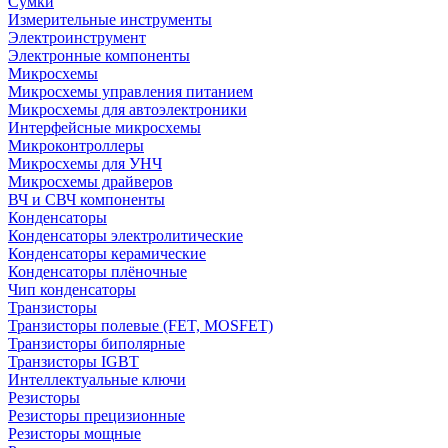
Сумки
Измерительные инструменты
Электроинструмент
Электронные компоненты
Микросхемы
Микросхемы управления питанием
Микросхемы для автоэлектроники
Интерфейсные микросхемы
Микроконтроллеры
Микросхемы для УНЧ
Микросхемы драйверов
ВЧ и СВЧ компоненты
Конденсаторы
Конденсаторы электролитические
Конденсаторы керамические
Конденсаторы плёночные
Чип конденсаторы
Транзисторы
Транзисторы полевые (FET, MOSFET)
Транзисторы биполярные
Транзисторы IGBT
Интеллектуальные ключи
Резисторы
Резисторы прецизионные
Резисторы мощные