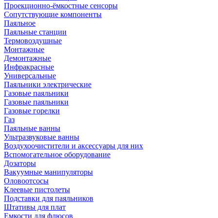
Проекционно-ёмкостные сенсоры
Сопутствующие компоненты
Паяльное
Паяльные станции
Термовоздушные
Монтажные
Демонтажные
Инфракрасные
Универсальные
Паяльники электрические
Газовые паяльники
Газовые паяльники
Газовые горелки
Газ
Паяльные ванны
Ультразвуковые ванны
Воздухоочистители и аксессуары для них
Вспомогательное оборудование
Дозаторы
Вакуумные манипуляторы
Оловоотсосы
Клеевые пистолеты
Подставки для паяльников
Штативы для плат
Емкости для флюсов