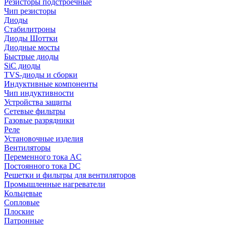
Резисторы подстроечные
Чип резисторы
Диоды
Стабилитроны
Диоды Шоттки
Диодные мосты
Быстрые диоды
SiC диоды
TVS-диоды и сборки
Индуктивные компоненты
Чип индуктивности
Устройства защиты
Сетевые фильтры
Газовые разрядники
Реле
Установочные изделия
Вентиляторы
Переменного тока AC
Постоянного тока DC
Решетки и фильтры для вентиляторов
Промышленные нагреватели
Кольцевые
Сопловые
Плоские
Патронные