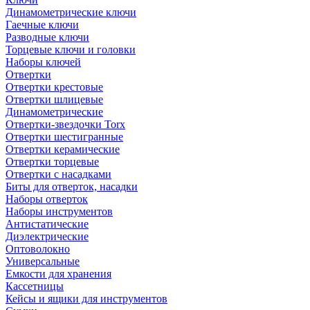
Динамометрические ключи
Гаечные ключи
Разводные ключи
Торцевые ключи и головки
Наборы ключей
Отвертки
Отвертки крестовые
Отвертки шлицевые
Динамометрические
Отвертки-звездочки Torx
Отвертки шестигранные
Отвертки керамические
Отвертки торцевые
Отвертки с насадками
Биты для отверток, насадки
Наборы отверток
Наборы инструментов
Антистатические
Диэлектрические
Оптоволокно
Универсальные
Емкости для хранения
Кассетницы
Кейсы и ящики для инструментов