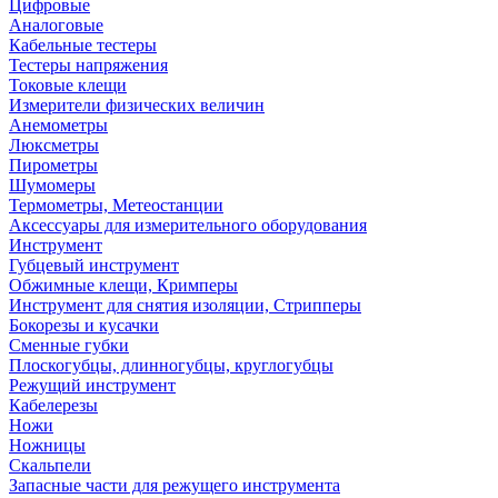
Цифровые
Аналоговые
Кабельные тестеры
Тестеры напряжения
Токовые клещи
Измерители физических величин
Анемометры
Люксметры
Пирометры
Шумомеры
Термометры, Метеостанции
Аксессуары для измерительного оборудования
Инструмент
Губцевый инструмент
Обжимные клещи, Кримперы
Инструмент для снятия изоляции, Стрипперы
Бокорезы и кусачки
Сменные губки
Плоскогубцы, длинногубцы, круглогубцы
Режущий инструмент
Кабелерезы
Ножи
Ножницы
Скальпели
Запасные части для режущего инструмента