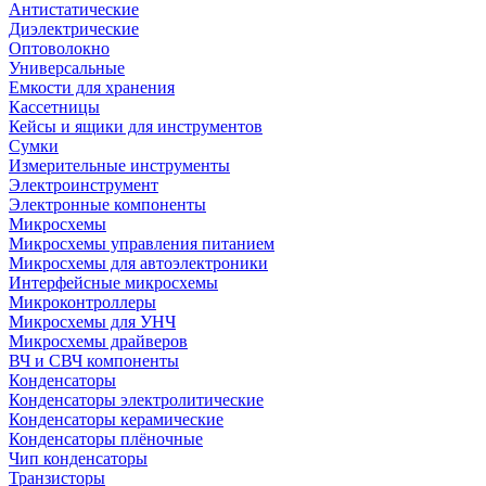
Антистатические
Диэлектрические
Оптоволокно
Универсальные
Емкости для хранения
Кассетницы
Кейсы и ящики для инструментов
Сумки
Измерительные инструменты
Электроинструмент
Электронные компоненты
Микросхемы
Микросхемы управления питанием
Микросхемы для автоэлектроники
Интерфейсные микросхемы
Микроконтроллеры
Микросхемы для УНЧ
Микросхемы драйверов
ВЧ и СВЧ компоненты
Конденсаторы
Конденсаторы электролитические
Конденсаторы керамические
Конденсаторы плёночные
Чип конденсаторы
Транзисторы