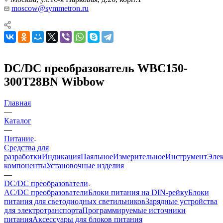
moscow@symmetron.ru
DC/DC преобразователь WBC150-
300T28BN Wibbow
Главная
—
Каталог
—
Питание
Средства для
разработки
Индикация
Паяльное
Измерительное
Инструмент
Эле
компоненты
Установочные изделия
—
DC/DC преобразователи
AC/DC преобразователи
Блоки питания на DIN-рейку
Блоки
питания для светодиодных светильников
Зарядные устройства
для электротранспорта
Программируемые источники
питания
Аксессуары для блоков питания