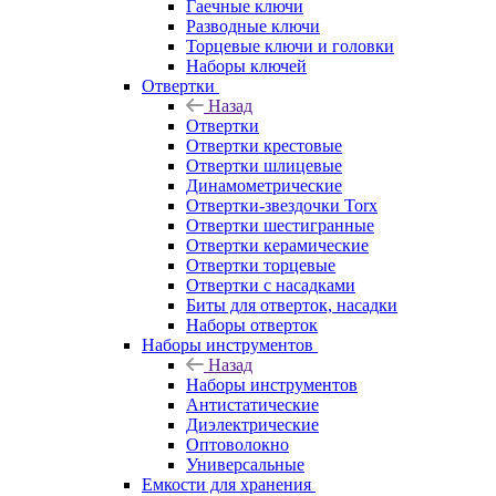
Гаечные ключи
Разводные ключи
Торцевые ключи и головки
Наборы ключей
Отвертки
Назад
Отвертки
Отвертки крестовые
Отвертки шлицевые
Динамометрические
Отвертки-звездочки Torx
Отвертки шестигранные
Отвертки керамические
Отвертки торцевые
Отвертки с насадками
Биты для отверток, насадки
Наборы отверток
Наборы инструментов
Назад
Наборы инструментов
Антистатические
Диэлектрические
Оптоволокно
Универсальные
Емкости для хранения