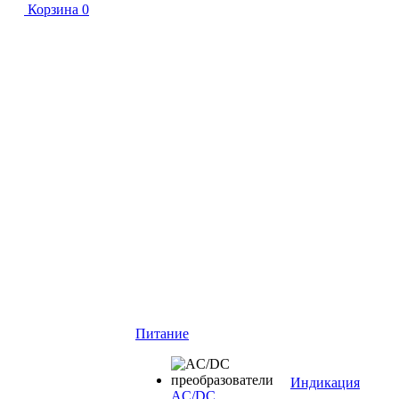
Корзина
0
Питание
Индикация
AC/DC