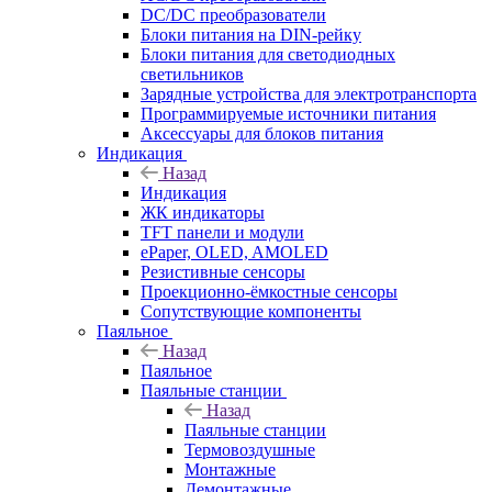
DC/DC преобразователи
Блоки питания на DIN-рейку
Блоки питания для светодиодных
светильников
Зарядные устройства для электротранспорта
Программируемые источники питания
Аксессуары для блоков питания
Индикация
Назад
Индикация
ЖК индикаторы
TFT панели и модули
ePaper, OLED, AMOLED
Резистивные сенсоры
Проекционно-ёмкостные сенсоры
Сопутствующие компоненты
Паяльное
Назад
Паяльное
Паяльные станции
Назад
Паяльные станции
Термовоздушные
Монтажные
Демонтажные