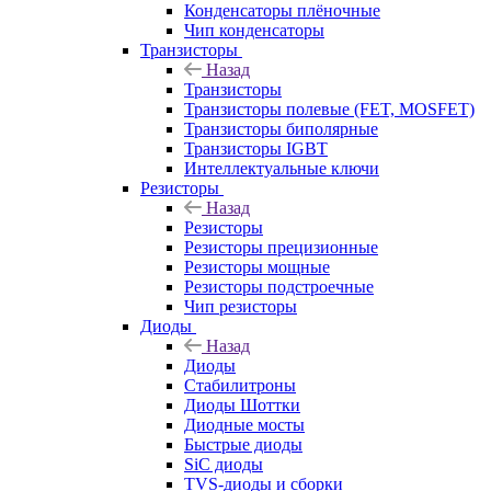
Конденсаторы плёночные
Чип конденсаторы
Транзисторы
Назад
Транзисторы
Транзисторы полевые (FET, MOSFET)
Транзисторы биполярные
Транзисторы IGBT
Интеллектуальные ключи
Резисторы
Назад
Резисторы
Резисторы прецизионные
Резисторы мощные
Резисторы подстроечные
Чип резисторы
Диоды
Назад
Диоды
Стабилитроны
Диоды Шоттки
Диодные мосты
Быстрые диоды
SiC диоды
TVS-диоды и сборки