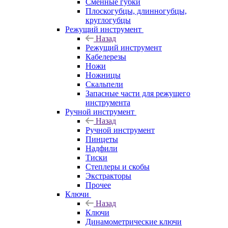
Сменные губки
Плоскогубцы, длинногубцы,
круглогубцы
Режущий инструмент
Назад
Режущий инструмент
Кабелерезы
Ножи
Ножницы
Скальпели
Запасные части для режущего
инструмента
Ручной инструмент
Назад
Ручной инструмент
Пинцеты
Надфили
Тиски
Степлеры и скобы
Экстракторы
Прочее
Ключи
Назад
Ключи
Динамометрические ключи