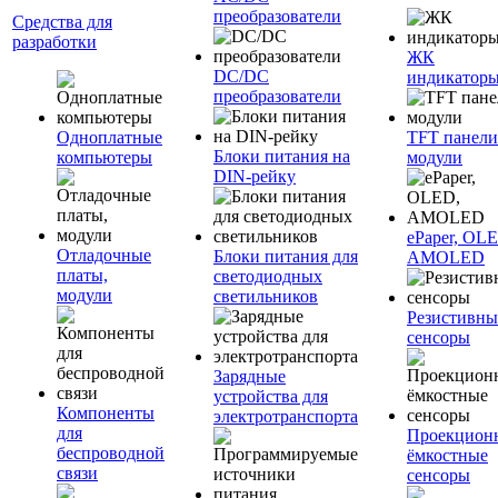
преобразователи
Средства для
разработки
ЖК
DC/DC
индикатор
преобразователи
Одноплатные
TFT панели
Блоки питания на
компьютеры
модули
DIN-рейку
ePaper, OL
Отладочные
Блоки питания для
AMOLED
платы,
светодиодных
модули
светильников
Резистивны
сенсоры
Зарядные
устройства для
Компоненты
электротранспорта
для
Проекцион
беспроводной
ёмкостные
связи
сенсоры