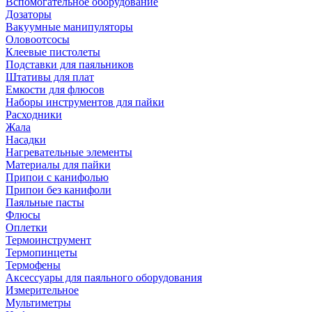
Вспомогательное оборудование
Дозаторы
Вакуумные манипуляторы
Оловоотсосы
Клеевые пистолеты
Подставки для паяльников
Штативы для плат
Емкости для флюсов
Наборы инструментов для пайки
Расходники
Жала
Насадки
Нагревательные элементы
Материалы для пайки
Припои с канифолью
Припои без канифоли
Паяльные пасты
Флюсы
Оплетки
Термоинструмент
Термопинцеты
Термофены
Аксессуары для паяльного оборудования
Измерительное
Мультиметры