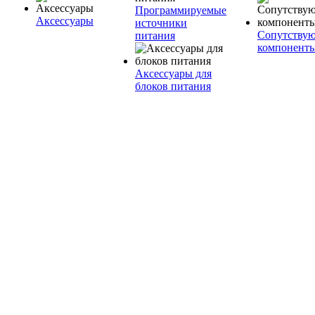
Программируемые
Аксессуары
источники
Сопутству
питания
компонент
Аксессуары для
блоков питания