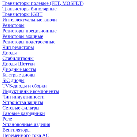
Транзисторы полевые (FET, MOSFET)
Транзисторы биполярные
Транзисторы IGBT
Интеллектуальные ключи
Резисторы
Резисторы прецизионные
Резисторы мощные
Резисторы подстроечные
Чип резисторы
Диоды
Стабилитроны
Диоды Шоттки
Диодные мосты
Быстрые диоды
SiC диоды
TVS-диоды и сборки
Индуктивные компоненты
Чип индуктивности
Устройства защиты
Сетевые фильтры
Газовые разрядники
Реле
Установочные изделия
Вентиляторы
Переменного тока AC