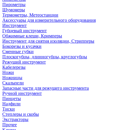
Пирометры
Шумомеры
Термометры, Метеостанции
Аксессуары для измерительного оборудования
Инструмент
Губцевый инструмент
Обжимные клещи, Кримперы
Инструмент для снятия изоляции, Стрипперы
Бокорезы и кусачки
Сменные губки
Плоскогубцы, длинногубцы, круглогубцы
Режущий инструмент
Кабелерезы
Ножи
Ножницы
Скальпели
Запасные части для режущего инструмента
Ручной инструмент
Пинцеты
Надфили
Тиски
Степлеры и скобы
Экстракторы
Прочее
Ключи