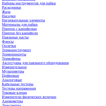
Наборы инструментов для пайки
Расходники
Жала
Насадки
Нагревательные элементы
Материалы для пайки
Припои с канифолью
Припои без канифоли
Паяльные пасты
Флюсы
Оплетки
Термоинструмент
Термопинцеты
Термофены
Аксессуары для паяльного оборудования
Измерительное
Мультиметры
Цифровые
Аналоговые
Кабельные тестеры
Тестеры напряжения
Токовые клещи
Измерители физических величин
Анемометры
Люксметры