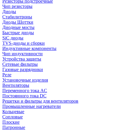
Резисторы подстроечные
Чип резисторы
Диоды
Стабилитроны
Диоды Шоттки
Диодные мосты
Быстрые диоды
SiC диоды
TVS-диоды и сборки
Индуктивные компоненты
Чип индуктивности
Устройства защиты
Сетевые фильтры
Газовые разрядники
Реле
Установочные изделия
Вентиляторы
Переменного тока AC
Постоянного тока DC
Решетки и фильтры для вентиляторов
Промышленные нагреватели
Кольцевые
Сопловые
Плоские
Патронные