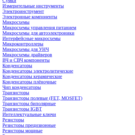
Сумки
Измерительные инструменты
Электроинструмент
Электронные компоненты
Микросхемы
Микросхемы управления питанием
Микросхемы для автоэлектроники
Интерфейсные микросхемы
Микроконтроллеры
Микросхемы для УНЧ
Микросхемы драйверов
ВЧ и СВЧ компоненты
Конденсаторы
Конденсаторы электролитические
Конденсаторы керамические
Конденсаторы плёночные
Чип конденсаторы
Транзисторы
Транзисторы полевые (FET, MOSFET)
Транзисторы биполярные
Транзисторы IGBT
Интеллектуальные ключи
Резисторы
Резисторы прецизионные
Резисторы мощные