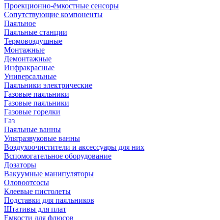
Проекционно-ёмкостные сенсоры
Сопутствующие компоненты
Паяльное
Паяльные станции
Термовоздушные
Монтажные
Демонтажные
Инфракрасные
Универсальные
Паяльники электрические
Газовые паяльники
Газовые паяльники
Газовые горелки
Газ
Паяльные ванны
Ультразвуковые ванны
Воздухоочистители и аксессуары для них
Вспомогательное оборудование
Дозаторы
Вакуумные манипуляторы
Оловоотсосы
Клеевые пистолеты
Подставки для паяльников
Штативы для плат
Емкости для флюсов