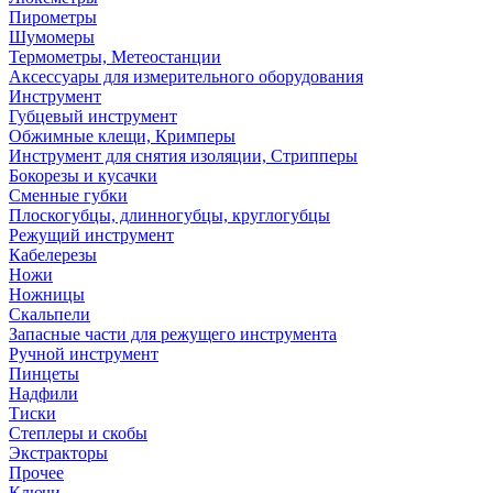
Пирометры
Шумомеры
Термометры, Метеостанции
Аксессуары для измерительного оборудования
Инструмент
Губцевый инструмент
Обжимные клещи, Кримперы
Инструмент для снятия изоляции, Стрипперы
Бокорезы и кусачки
Сменные губки
Плоскогубцы, длинногубцы, круглогубцы
Режущий инструмент
Кабелерезы
Ножи
Ножницы
Скальпели
Запасные части для режущего инструмента
Ручной инструмент
Пинцеты
Надфили
Тиски
Степлеры и скобы
Экстракторы
Прочее
Ключи