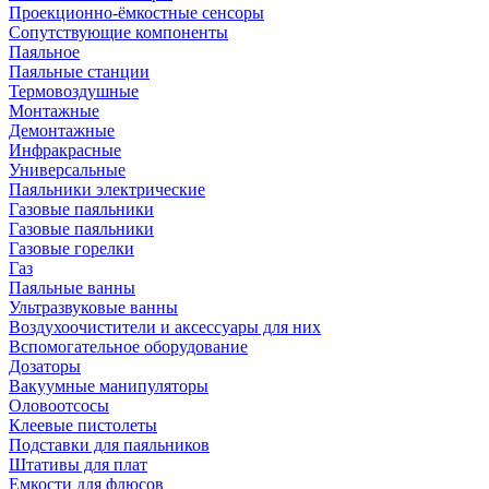
Проекционно-ёмкостные сенсоры
Сопутствующие компоненты
Паяльное
Паяльные станции
Термовоздушные
Монтажные
Демонтажные
Инфракрасные
Универсальные
Паяльники электрические
Газовые паяльники
Газовые паяльники
Газовые горелки
Газ
Паяльные ванны
Ультразвуковые ванны
Воздухоочистители и аксессуары для них
Вспомогательное оборудование
Дозаторы
Вакуумные манипуляторы
Оловоотсосы
Клеевые пистолеты
Подставки для паяльников
Штативы для плат
Емкости для флюсов