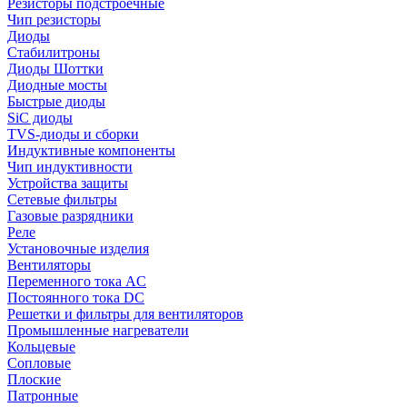
Резисторы подстроечные
Чип резисторы
Диоды
Стабилитроны
Диоды Шоттки
Диодные мосты
Быстрые диоды
SiC диоды
TVS-диоды и сборки
Индуктивные компоненты
Чип индуктивности
Устройства защиты
Сетевые фильтры
Газовые разрядники
Реле
Установочные изделия
Вентиляторы
Переменного тока AC
Постоянного тока DC
Решетки и фильтры для вентиляторов
Промышленные нагреватели
Кольцевые
Сопловые
Плоские
Патронные