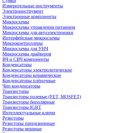
Сумки
Измерительные инструменты
Электроинструмент
Электронные компоненты
Микросхемы
Микросхемы управления питанием
Микросхемы для автоэлектроники
Интерфейсные микросхемы
Микроконтроллеры
Микросхемы для УНЧ
Микросхемы драйверов
ВЧ и СВЧ компоненты
Конденсаторы
Конденсаторы электролитические
Конденсаторы керамические
Конденсаторы плёночные
Чип конденсаторы
Транзисторы
Транзисторы полевые (FET, MOSFET)
Транзисторы биполярные
Транзисторы IGBT
Интеллектуальные ключи
Резисторы
Резисторы прецизионные
Резисторы мощные