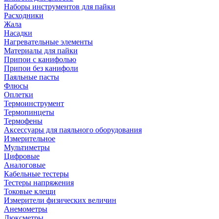
Наборы инструментов для пайки
Расходники
Жала
Насадки
Нагревательные элементы
Материалы для пайки
Припои с канифолью
Припои без канифоли
Паяльные пасты
Флюсы
Оплетки
Термоинструмент
Термопинцеты
Термофены
Аксессуары для паяльного оборудования
Измерительное
Мультиметры
Цифровые
Аналоговые
Кабельные тестеры
Тестеры напряжения
Токовые клещи
Измерители физических величин
Анемометры
Люксметры