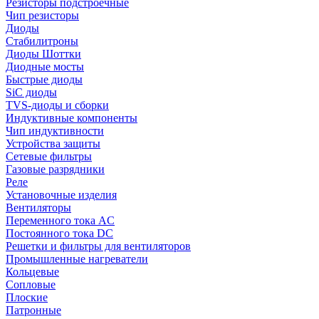
Резисторы подстроечные
Чип резисторы
Диоды
Стабилитроны
Диоды Шоттки
Диодные мосты
Быстрые диоды
SiC диоды
TVS-диоды и сборки
Индуктивные компоненты
Чип индуктивности
Устройства защиты
Сетевые фильтры
Газовые разрядники
Реле
Установочные изделия
Вентиляторы
Переменного тока AC
Постоянного тока DC
Решетки и фильтры для вентиляторов
Промышленные нагреватели
Кольцевые
Сопловые
Плоские
Патронные