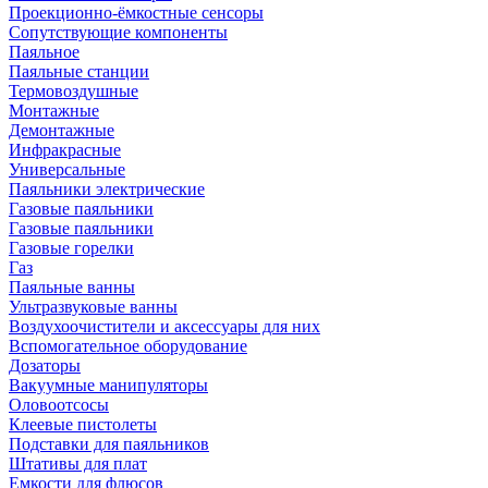
Проекционно-ёмкостные сенсоры
Сопутствующие компоненты
Паяльное
Паяльные станции
Термовоздушные
Монтажные
Демонтажные
Инфракрасные
Универсальные
Паяльники электрические
Газовые паяльники
Газовые паяльники
Газовые горелки
Газ
Паяльные ванны
Ультразвуковые ванны
Воздухоочистители и аксессуары для них
Вспомогательное оборудование
Дозаторы
Вакуумные манипуляторы
Оловоотсосы
Клеевые пистолеты
Подставки для паяльников
Штативы для плат
Емкости для флюсов