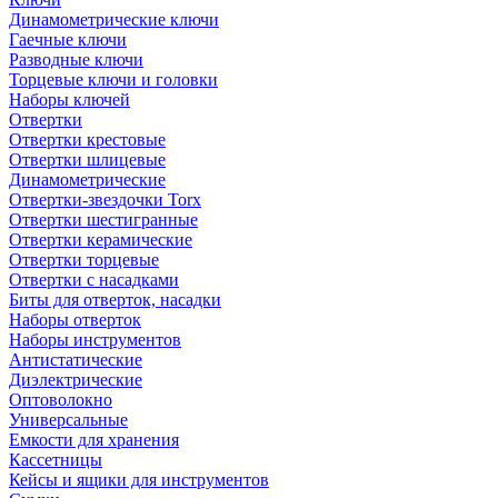
Динамометрические ключи
Гаечные ключи
Разводные ключи
Торцевые ключи и головки
Наборы ключей
Отвертки
Отвертки крестовые
Отвертки шлицевые
Динамометрические
Отвертки-звездочки Torx
Отвертки шестигранные
Отвертки керамические
Отвертки торцевые
Отвертки с насадками
Биты для отверток, насадки
Наборы отверток
Наборы инструментов
Антистатические
Диэлектрические
Оптоволокно
Универсальные
Емкости для хранения
Кассетницы
Кейсы и ящики для инструментов