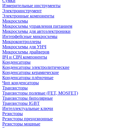
Сумки
Измерительные инструменты
Электроинструмент
Электронные компоненты
Микросхемы
Микросхемы управления питанием
Микросхемы для автоэлектроники
Интерфейсные микросхемы
Микроконтроллеры
Микросхемы для УНЧ
Микросхемы драйверов
ВЧ и СВЧ компоненты
Конденсаторы
Конденсаторы электролитические
Конденсаторы керамические
Конденсаторы плёночные
Чип конденсаторы
Транзисторы
Транзисторы полевые (FET, MOSFET)
Транзисторы биполярные
Транзисторы IGBT
Интеллектуальные ключи
Резисторы
Резисторы прецизионные
Резисторы мощные