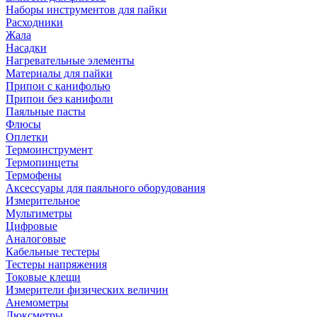
Наборы инструментов для пайки
Расходники
Жала
Насадки
Нагревательные элементы
Материалы для пайки
Припои с канифолью
Припои без канифоли
Паяльные пасты
Флюсы
Оплетки
Термоинструмент
Термопинцеты
Термофены
Аксессуары для паяльного оборудования
Измерительное
Мультиметры
Цифровые
Аналоговые
Кабельные тестеры
Тестеры напряжения
Токовые клещи
Измерители физических величин
Анемометры
Люксметры