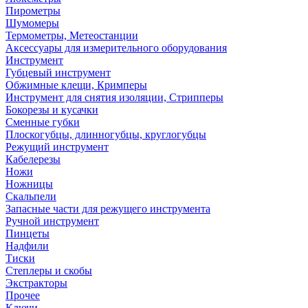
Пирометры
Шумомеры
Термометры, Метеостанции
Аксессуары для измерительного оборудования
Инструмент
Губцевый инструмент
Обжимные клещи, Кримперы
Инструмент для снятия изоляции, Стрипперы
Бокорезы и кусачки
Сменные губки
Плоскогубцы, длинногубцы, круглогубцы
Режущий инструмент
Кабелерезы
Ножи
Ножницы
Скальпели
Запасные части для режущего инструмента
Ручной инструмент
Пинцеты
Надфили
Тиски
Степлеры и скобы
Экстракторы
Прочее
Ключи