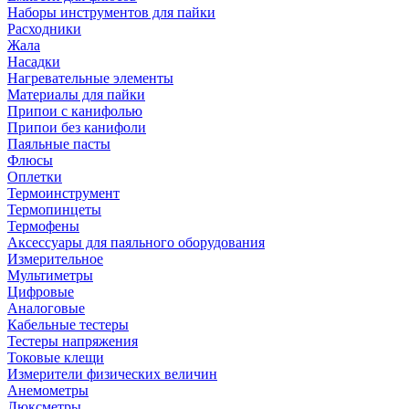
Наборы инструментов для пайки
Расходники
Жала
Насадки
Нагревательные элементы
Материалы для пайки
Припои с канифолью
Припои без канифоли
Паяльные пасты
Флюсы
Оплетки
Термоинструмент
Термопинцеты
Термофены
Аксессуары для паяльного оборудования
Измерительное
Мультиметры
Цифровые
Аналоговые
Кабельные тестеры
Тестеры напряжения
Токовые клещи
Измерители физических величин
Анемометры
Люксметры