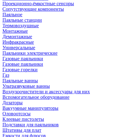
Проекционно-ёмкостные сенсоры
Сопутствующие компоненты
Паяльное
Паяльные станции
Термовоздушные
Монтажные
Демонтажные
Инфракрасные
Универсальные
Паяльники электрические
Газовые паяльники
Газовые паяльники
Газовые горелки
Газ
Паяльные ванны
Ультразвуковые ванны
Воздухоочистители и аксессуары для них
Вспомогательное оборудование
Дозаторы
Вакуумные манипуляторы
Оловоотсосы
Клеевые пистолеты
Подставки для паяльников
Штативы для плат
Емкости для флюсов