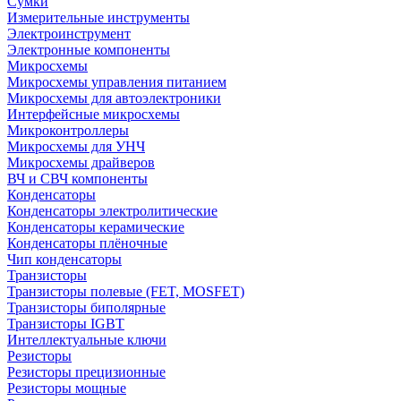
Сумки
Измерительные инструменты
Электроинструмент
Электронные компоненты
Микросхемы
Микросхемы управления питанием
Микросхемы для автоэлектроники
Интерфейсные микросхемы
Микроконтроллеры
Микросхемы для УНЧ
Микросхемы драйверов
ВЧ и СВЧ компоненты
Конденсаторы
Конденсаторы электролитические
Конденсаторы керамические
Конденсаторы плёночные
Чип конденсаторы
Транзисторы
Транзисторы полевые (FET, MOSFET)
Транзисторы биполярные
Транзисторы IGBT
Интеллектуальные ключи
Резисторы
Резисторы прецизионные
Резисторы мощные