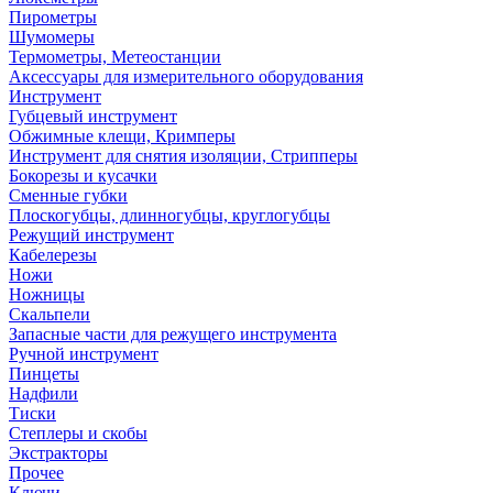
Пирометры
Шумомеры
Термометры, Метеостанции
Аксессуары для измерительного оборудования
Инструмент
Губцевый инструмент
Обжимные клещи, Кримперы
Инструмент для снятия изоляции, Стрипперы
Бокорезы и кусачки
Сменные губки
Плоскогубцы, длинногубцы, круглогубцы
Режущий инструмент
Кабелерезы
Ножи
Ножницы
Скальпели
Запасные части для режущего инструмента
Ручной инструмент
Пинцеты
Надфили
Тиски
Степлеры и скобы
Экстракторы
Прочее
Ключи