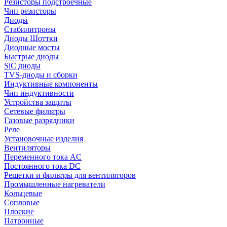
Резисторы подстроечные
Чип резисторы
Диоды
Стабилитроны
Диоды Шоттки
Диодные мосты
Быстрые диоды
SiC диоды
TVS-диоды и сборки
Индуктивные компоненты
Чип индуктивности
Устройства защиты
Сетевые фильтры
Газовые разрядники
Реле
Установочные изделия
Вентиляторы
Переменного тока AC
Постоянного тока DC
Решетки и фильтры для вентиляторов
Промышленные нагреватели
Кольцевые
Сопловые
Плоские
Патронные