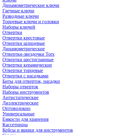
Динамометрические ключи
Гаечные ключи
Разводные ключи
Торцевые ключи и головки
Наборы ключей
Отвертки
Отвертки крестовые
Отвертки шлицевые
Динамометрические
Отвертки-звездочки Torx
Отвертки шестигранные
Отвертки керамические
Отвертки торцевые
Отвертки с насадками
Биты для отверток, насадки
Наборы отверток
Наборы инструментов
Антистатические
Диэлектрические
Оптоволокно
Универсальные
Емкости для хранения
Кассетницы
Кейсы и ящики для инструментов