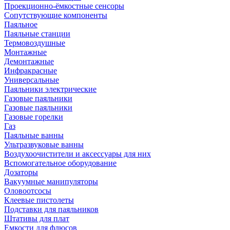
Проекционно-ёмкостные сенсоры
Сопутствующие компоненты
Паяльное
Паяльные станции
Термовоздушные
Монтажные
Демонтажные
Инфракрасные
Универсальные
Паяльники электрические
Газовые паяльники
Газовые паяльники
Газовые горелки
Газ
Паяльные ванны
Ультразвуковые ванны
Воздухоочистители и аксессуары для них
Вспомогательное оборудование
Дозаторы
Вакуумные манипуляторы
Оловоотсосы
Клеевые пистолеты
Подставки для паяльников
Штативы для плат
Емкости для флюсов