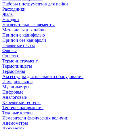
Наборы инструментов для пайки
Расходники
Жала
Насадки
Нагревательные элементы
Материалы для пайки
Припои с канифолью
Припои без канифоли
Паяльные пасты
Флюсы
Оплетки
Термоинструмент
Термопинцеты
Термофены
Аксессуары для паяльного оборудования
Измерительное
Мультиметры
Цифровые
Аналоговые
Кабельные тестеры
Тестеры напряжения
Токовые клещи
Измерители физических величин
Анемометры
Люксметры