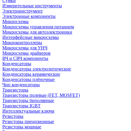
Сумки
Измерительные инструменты
Электроинструмент
Электронные компоненты
Микросхемы
Микросхемы управления питанием
Микросхемы для автоэлектроники
Интерфейсные микросхемы
Микроконтроллеры
Микросхемы для УНЧ
Микросхемы драйверов
ВЧ и СВЧ компоненты
Конденсаторы
Конденсаторы электролитические
Конденсаторы керамические
Конденсаторы плёночные
Чип конденсаторы
Транзисторы
Транзисторы полевые (FET, MOSFET)
Транзисторы биполярные
Транзисторы IGBT
Интеллектуальные ключи
Резисторы
Резисторы прецизионные
Резисторы мощные