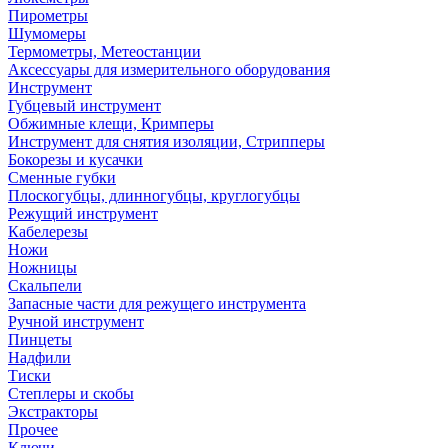
Пирометры
Шумомеры
Термометры, Метеостанции
Аксессуары для измерительного оборудования
Инструмент
Губцевый инструмент
Обжимные клещи, Кримперы
Инструмент для снятия изоляции, Стрипперы
Бокорезы и кусачки
Сменные губки
Плоскогубцы, длинногубцы, круглогубцы
Режущий инструмент
Кабелерезы
Ножи
Ножницы
Скальпели
Запасные части для режущего инструмента
Ручной инструмент
Пинцеты
Надфили
Тиски
Степлеры и скобы
Экстракторы
Прочее
Ключи