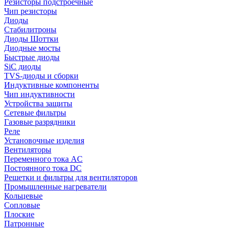
Резисторы подстроечные
Чип резисторы
Диоды
Стабилитроны
Диоды Шоттки
Диодные мосты
Быстрые диоды
SiC диоды
TVS-диоды и сборки
Индуктивные компоненты
Чип индуктивности
Устройства защиты
Сетевые фильтры
Газовые разрядники
Реле
Установочные изделия
Вентиляторы
Переменного тока AC
Постоянного тока DC
Решетки и фильтры для вентиляторов
Промышленные нагреватели
Кольцевые
Сопловые
Плоские
Патронные