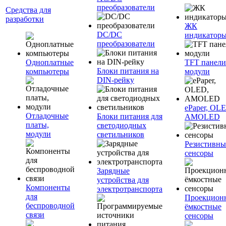
преобразователи
Средства для
разработки
ЖК
DC/DC
индикатор
преобразователи
Одноплатные
TFT панели
Блоки питания на
компьютеры
модули
DIN-рейку
ePaper, OL
Отладочные
Блоки питания для
AMOLED
платы,
светодиодных
модули
светильников
Резистивны
сенсоры
Зарядные
устройства для
Компоненты
электротранспорта
для
Проекцион
беспроводной
ёмкостные
связи
сенсоры