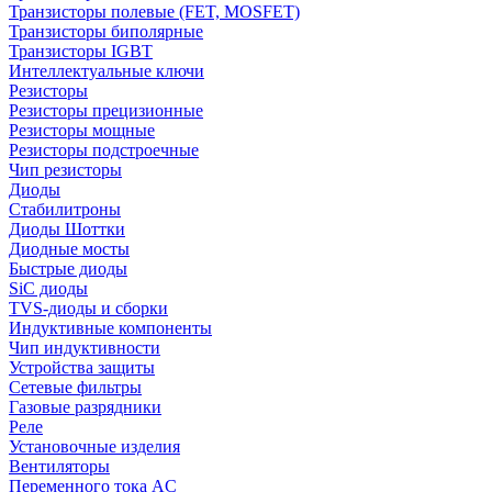
Транзисторы полевые (FET, MOSFET)
Транзисторы биполярные
Транзисторы IGBT
Интеллектуальные ключи
Резисторы
Резисторы прецизионные
Резисторы мощные
Резисторы подстроечные
Чип резисторы
Диоды
Стабилитроны
Диоды Шоттки
Диодные мосты
Быстрые диоды
SiC диоды
TVS-диоды и сборки
Индуктивные компоненты
Чип индуктивности
Устройства защиты
Сетевые фильтры
Газовые разрядники
Реле
Установочные изделия
Вентиляторы
Переменного тока AC