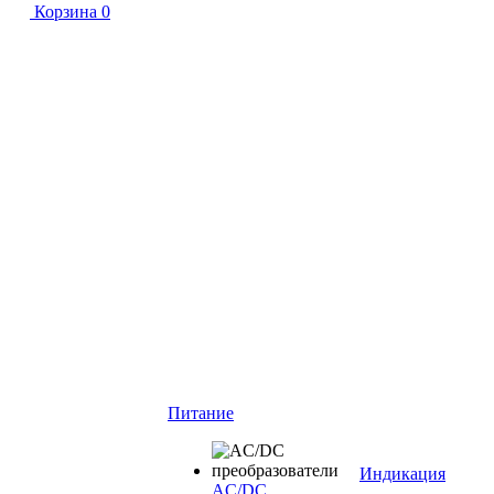
Корзина
0
Питание
Индикация
AC/DC