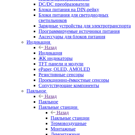
DC/DC преобразователи
Блоки питания на DIN-рейку
Блоки питания для светодиодных
светильников
Зарядные устройства для электротранспорта
Программируемые источники питания
Аксессуары для блоков питания
Индикация
Назад
Индикация
ЖК индикаторы
TFT панели и модули
ePaper, OLED, AMOLED
Резистивные сенсоры
Проекционно-ёмкостные сенсоры
Сопутствующие компоненты
Паяльное
Назад
Паяльное
Паяльные станции
Назад
Паяльные станции
Термовоздушные
Монтажные
Демонтажные