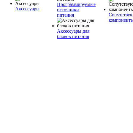
Программируемые
Аксессуары
источники
Сопутству
питания
компонент
Аксессуары для
блоков питания