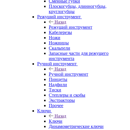
Сменные губки
Плоскогубцы, длинногубцы,
круглогубцы
Режущий инструмент
Назад
Режущий инструмент
Кабелерезы
Ножи
Ножницы
Скальпели
Запасные части для режущего
инструмента
Ручной инструмент
Назад
Ручной инструмент
Пинцеты
Надфили
Тиски
Степлеры и скобы
Экстракторы
Прочее
Ключи
Назад
Ключи
Динамометрические ключи