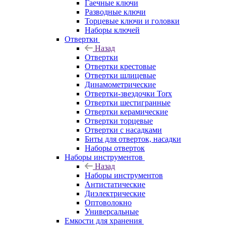
Гаечные ключи
Разводные ключи
Торцевые ключи и головки
Наборы ключей
Отвертки
Назад
Отвертки
Отвертки крестовые
Отвертки шлицевые
Динамометрические
Отвертки-звездочки Torx
Отвертки шестигранные
Отвертки керамические
Отвертки торцевые
Отвертки с насадками
Биты для отверток, насадки
Наборы отверток
Наборы инструментов
Назад
Наборы инструментов
Антистатические
Диэлектрические
Оптоволокно
Универсальные
Емкости для хранения