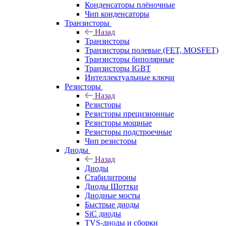
Конденсаторы плёночные
Чип конденсаторы
Транзисторы
Назад
Транзисторы
Транзисторы полевые (FET, MOSFET)
Транзисторы биполярные
Транзисторы IGBT
Интеллектуальные ключи
Резисторы
Назад
Резисторы
Резисторы прецизионные
Резисторы мощные
Резисторы подстроечные
Чип резисторы
Диоды
Назад
Диоды
Стабилитроны
Диоды Шоттки
Диодные мосты
Быстрые диоды
SiC диоды
TVS-диоды и сборки