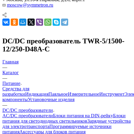
moscow@symmetron.ru
DC/DC преобразователь TWR-5/1500-
12/250-D48A-C
Главная
—
Каталог
—
Питание
Средства для
разработки
Индикация
Паяльное
Измерительное
Инструмент
Эле
компоненты
Установочные изделия
—
DC/DC преобразователи
AC/DC преобразователи
Блоки питания на DIN-рейку
Блоки
питания для светодиодных светильников
Зарядные устройства
для электротранспорта
Программируемые источники
питания
Аксессуары для блоков питания