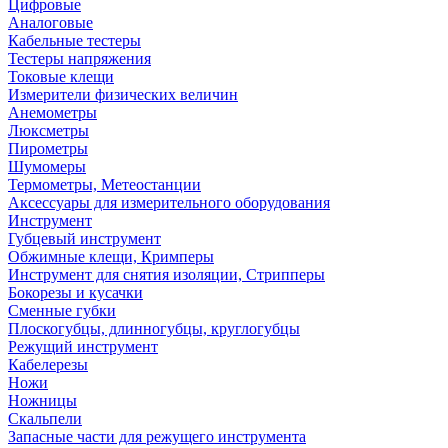
Цифровые
Аналоговые
Кабельные тестеры
Тестеры напряжения
Токовые клещи
Измерители физических величин
Анемометры
Люксметры
Пирометры
Шумомеры
Термометры, Метеостанции
Аксессуары для измерительного оборудования
Инструмент
Губцевый инструмент
Обжимные клещи, Кримперы
Инструмент для снятия изоляции, Стрипперы
Бокорезы и кусачки
Сменные губки
Плоскогубцы, длинногубцы, круглогубцы
Режущий инструмент
Кабелерезы
Ножи
Ножницы
Скальпели
Запасные части для режущего инструмента