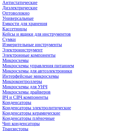
Антистатические
Диэлектрические
Оптоволокно
Универсальные
Емкости для хранения
Кассетницы
Кейсы и ящики для инструментов
Сумки
Измерительные инструменты
Электроинструмент
Электронные компоненты
Микросхемы
Микросхемы управления питанием
Микросхемы для автоэлектроники
Интерфейсные микросхемы
Микроконтроллеры
Микросхемы для УНЧ
Микросхемы драйверов
ВЧ и СВЧ компоненты
Конденсаторы
Конденсаторы электролитические
Конденсаторы керамические
Конденсаторы плёночные
Чип конденсаторы
Транзисторы