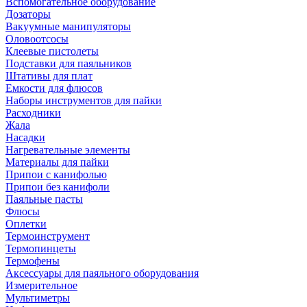
Вспомогательное оборудование
Дозаторы
Вакуумные манипуляторы
Оловоотсосы
Клеевые пистолеты
Подставки для паяльников
Штативы для плат
Емкости для флюсов
Наборы инструментов для пайки
Расходники
Жала
Насадки
Нагревательные элементы
Материалы для пайки
Припои с канифолью
Припои без канифоли
Паяльные пасты
Флюсы
Оплетки
Термоинструмент
Термопинцеты
Термофены
Аксессуары для паяльного оборудования
Измерительное
Мультиметры