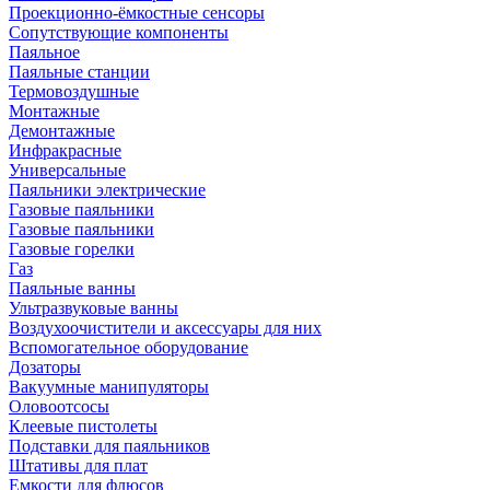
Проекционно-ёмкостные сенсоры
Сопутствующие компоненты
Паяльное
Паяльные станции
Термовоздушные
Монтажные
Демонтажные
Инфракрасные
Универсальные
Паяльники электрические
Газовые паяльники
Газовые паяльники
Газовые горелки
Газ
Паяльные ванны
Ультразвуковые ванны
Воздухоочистители и аксессуары для них
Вспомогательное оборудование
Дозаторы
Вакуумные манипуляторы
Оловоотсосы
Клеевые пистолеты
Подставки для паяльников
Штативы для плат
Емкости для флюсов