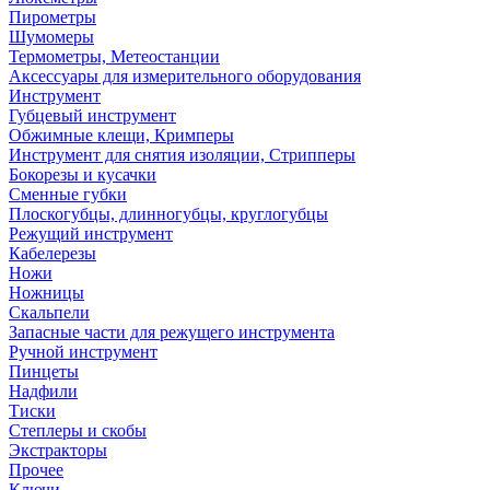
Пирометры
Шумомеры
Термометры, Метеостанции
Аксессуары для измерительного оборудования
Инструмент
Губцевый инструмент
Обжимные клещи, Кримперы
Инструмент для снятия изоляции, Стрипперы
Бокорезы и кусачки
Сменные губки
Плоскогубцы, длинногубцы, круглогубцы
Режущий инструмент
Кабелерезы
Ножи
Ножницы
Скальпели
Запасные части для режущего инструмента
Ручной инструмент
Пинцеты
Надфили
Тиски
Степлеры и скобы
Экстракторы
Прочее
Ключи