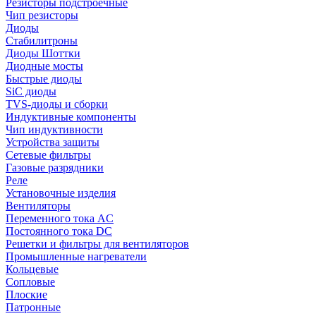
Резисторы подстроечные
Чип резисторы
Диоды
Стабилитроны
Диоды Шоттки
Диодные мосты
Быстрые диоды
SiC диоды
TVS-диоды и сборки
Индуктивные компоненты
Чип индуктивности
Устройства защиты
Сетевые фильтры
Газовые разрядники
Реле
Установочные изделия
Вентиляторы
Переменного тока AC
Постоянного тока DC
Решетки и фильтры для вентиляторов
Промышленные нагреватели
Кольцевые
Сопловые
Плоские
Патронные