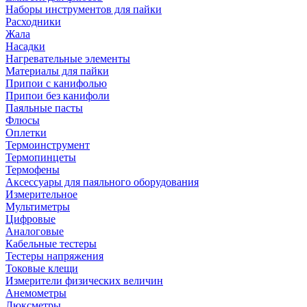
Наборы инструментов для пайки
Расходники
Жала
Насадки
Нагревательные элементы
Материалы для пайки
Припои с канифолью
Припои без канифоли
Паяльные пасты
Флюсы
Оплетки
Термоинструмент
Термопинцеты
Термофены
Аксессуары для паяльного оборудования
Измерительное
Мультиметры
Цифровые
Аналоговые
Кабельные тестеры
Тестеры напряжения
Токовые клещи
Измерители физических величин
Анемометры
Люксметры