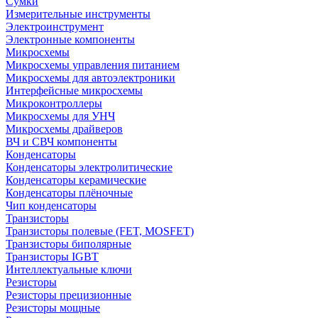
Сумки
Измерительные инструменты
Электроинструмент
Электронные компоненты
Микросхемы
Микросхемы управления питанием
Микросхемы для автоэлектроники
Интерфейсные микросхемы
Микроконтроллеры
Микросхемы для УНЧ
Микросхемы драйверов
ВЧ и СВЧ компоненты
Конденсаторы
Конденсаторы электролитические
Конденсаторы керамические
Конденсаторы плёночные
Чип конденсаторы
Транзисторы
Транзисторы полевые (FET, MOSFET)
Транзисторы биполярные
Транзисторы IGBT
Интеллектуальные ключи
Резисторы
Резисторы прецизионные
Резисторы мощные