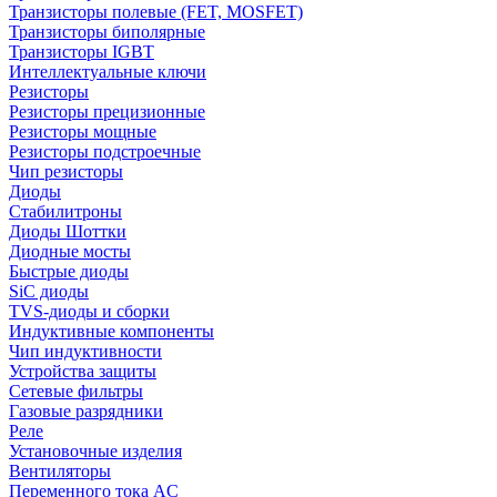
Транзисторы полевые (FET, MOSFET)
Транзисторы биполярные
Транзисторы IGBT
Интеллектуальные ключи
Резисторы
Резисторы прецизионные
Резисторы мощные
Резисторы подстроечные
Чип резисторы
Диоды
Стабилитроны
Диоды Шоттки
Диодные мосты
Быстрые диоды
SiC диоды
TVS-диоды и сборки
Индуктивные компоненты
Чип индуктивности
Устройства защиты
Сетевые фильтры
Газовые разрядники
Реле
Установочные изделия
Вентиляторы
Переменного тока AC