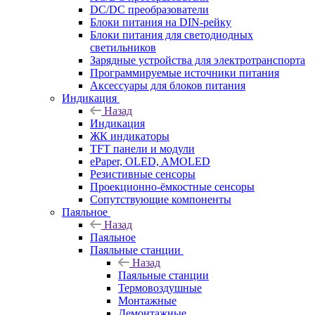
DC/DC преобразователи
Блоки питания на DIN-рейку
Блоки питания для светодиодных
светильников
Зарядные устройства для электротранспорта
Программируемые источники питания
Аксессуары для блоков питания
Индикация
Назад
Индикация
ЖК индикаторы
TFT панели и модули
ePaper, OLED, AMOLED
Резистивные сенсоры
Проекционно-ёмкостные сенсоры
Сопутствующие компоненты
Паяльное
Назад
Паяльное
Паяльные станции
Назад
Паяльные станции
Термовоздушные
Монтажные
Демонтажные