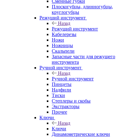
Сменные губки
Плоскогубцы, длинногубцы,
круглогубцы
Режущий инструмент
Назад
Режущий инструмент
Кабелерезы
Ножи
Ножницы
Скальпели
Запасные части для режущего
инструмента
Ручной инструмент
Назад
Ручной инструмент
Пинцеты
Надфили
Тиски
Степлеры и скобы
Экстракторы
Прочее
Ключи
Назад
Ключи
Динамометрические ключи