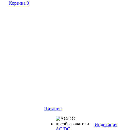
Корзина
0
Питание
Индикация
AC/DC