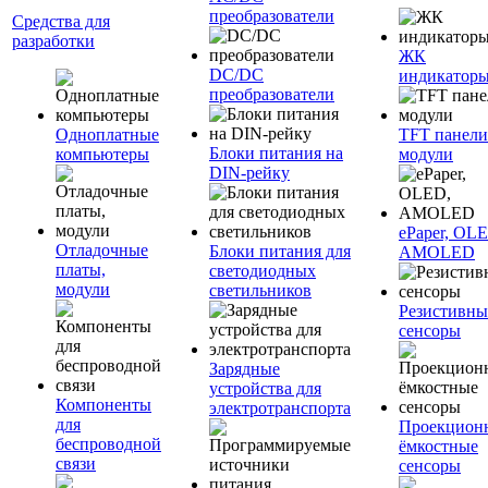
преобразователи
Средства для
разработки
ЖК
DC/DC
индикатор
преобразователи
Одноплатные
TFT панели
Блоки питания на
компьютеры
модули
DIN-рейку
ePaper, OL
Отладочные
Блоки питания для
AMOLED
платы,
светодиодных
модули
светильников
Резистивны
сенсоры
Зарядные
устройства для
Компоненты
электротранспорта
для
Проекцион
беспроводной
ёмкостные
связи
сенсоры