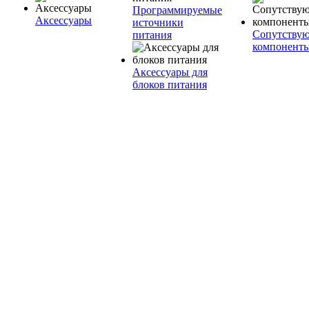
Программируемые
Аксессуары
источники
Сопутству
питания
компонент
Аксессуары для
блоков питания