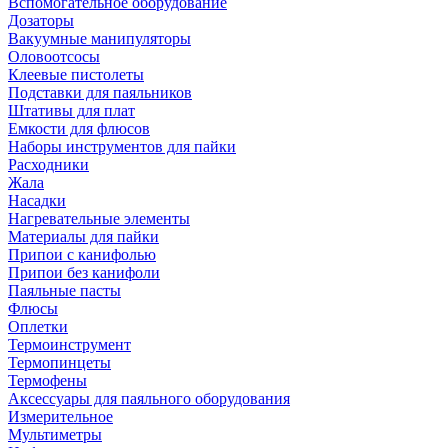
Вспомогательное оборудование
Дозаторы
Вакуумные манипуляторы
Оловоотсосы
Клеевые пистолеты
Подставки для паяльников
Штативы для плат
Емкости для флюсов
Наборы инструментов для пайки
Расходники
Жала
Насадки
Нагревательные элементы
Материалы для пайки
Припои с канифолью
Припои без канифоли
Паяльные пасты
Флюсы
Оплетки
Термоинструмент
Термопинцеты
Термофены
Аксессуары для паяльного оборудования
Измерительное
Мультиметры