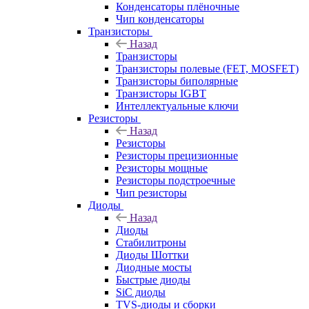
Конденсаторы плёночные
Чип конденсаторы
Транзисторы
Назад
Транзисторы
Транзисторы полевые (FET, MOSFET)
Транзисторы биполярные
Транзисторы IGBT
Интеллектуальные ключи
Резисторы
Назад
Резисторы
Резисторы прецизионные
Резисторы мощные
Резисторы подстроечные
Чип резисторы
Диоды
Назад
Диоды
Стабилитроны
Диоды Шоттки
Диодные мосты
Быстрые диоды
SiC диоды
TVS-диоды и сборки