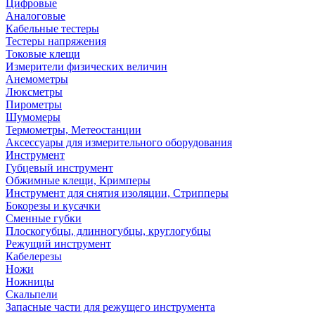
Цифровые
Аналоговые
Кабельные тестеры
Тестеры напряжения
Токовые клещи
Измерители физических величин
Анемометры
Люксметры
Пирометры
Шумомеры
Термометры, Метеостанции
Аксессуары для измерительного оборудования
Инструмент
Губцевый инструмент
Обжимные клещи, Кримперы
Инструмент для снятия изоляции, Стрипперы
Бокорезы и кусачки
Сменные губки
Плоскогубцы, длинногубцы, круглогубцы
Режущий инструмент
Кабелерезы
Ножи
Ножницы
Скальпели
Запасные части для режущего инструмента