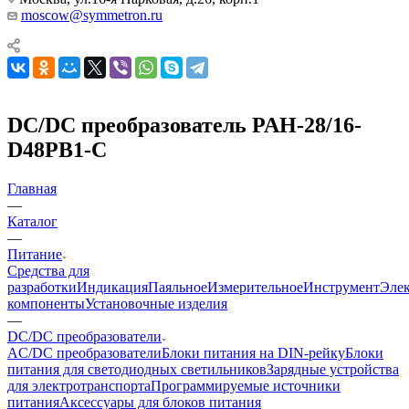
moscow@symmetron.ru
DC/DC преобразователь PAH-28/16-
D48PB1-C
Главная
—
Каталог
—
Питание
Средства для
разработки
Индикация
Паяльное
Измерительное
Инструмент
Эле
компоненты
Установочные изделия
—
DC/DC преобразователи
AC/DC преобразователи
Блоки питания на DIN-рейку
Блоки
питания для светодиодных светильников
Зарядные устройства
для электротранспорта
Программируемые источники
питания
Аксессуары для блоков питания