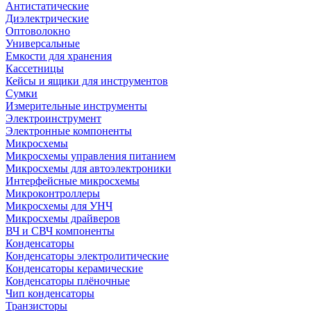
Антистатические
Диэлектрические
Оптоволокно
Универсальные
Емкости для хранения
Кассетницы
Кейсы и ящики для инструментов
Сумки
Измерительные инструменты
Электроинструмент
Электронные компоненты
Микросхемы
Микросхемы управления питанием
Микросхемы для автоэлектроники
Интерфейсные микросхемы
Микроконтроллеры
Микросхемы для УНЧ
Микросхемы драйверов
ВЧ и СВЧ компоненты
Конденсаторы
Конденсаторы электролитические
Конденсаторы керамические
Конденсаторы плёночные
Чип конденсаторы
Транзисторы