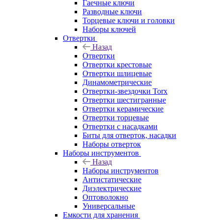
Гаечные ключи
Разводные ключи
Торцевые ключи и головки
Наборы ключей
Отвертки
Назад
Отвертки
Отвертки крестовые
Отвертки шлицевые
Динамометрические
Отвертки-звездочки Torx
Отвертки шестигранные
Отвертки керамические
Отвертки торцевые
Отвертки с насадками
Биты для отверток, насадки
Наборы отверток
Наборы инструментов
Назад
Наборы инструментов
Антистатические
Диэлектрические
Оптоволокно
Универсальные
Емкости для хранения