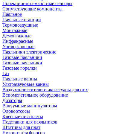
Проекционно-ёмкостные сенсоры
Сопутствующие компоненты
Паяльное
Паяльные станции
Термовоздушные
Монтажные
Демонтажные
Инфракрасные
Универсальные
Паяльники электрические
Газовые паяльники
Газовые паяльники
Газовые горелки
Газ
Паяльные ванны
Ультразвуковые ванны
Воздухоочистители и аксессуары для них
Вспомогательное оборудование
Дозаторы
Вакуумные манипуляторы
Оловоотсосы
Клеевые пистолеты
Подставки для паяльников
Штативы для плат
Емкости для флюсов