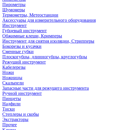
Пирометры
Шумомеры
Термометры, Метеостанции
Аксессуары для измерительного оборудования
Инструмент
Губцевый инструмент
Обжимные клещи, Кримперы
Инструмент для снятия изоляции, Стрипперы
Бокорезы и кусачки
Сменные губки
Плоскогубцы, длинногубцы, круглогубцы
Режущий инструмент
Кабелерезы
Ножи
Ножницы
Скальпели
Запасные части для режущего инструмента
Ручной инструмент
Пинцеты
Надфили
Тиски
Степлеры и скобы
Экстракторы
Прочее
Ключи