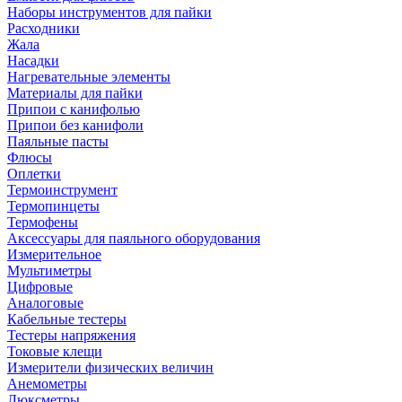
Наборы инструментов для пайки
Расходники
Жала
Насадки
Нагревательные элементы
Материалы для пайки
Припои с канифолью
Припои без канифоли
Паяльные пасты
Флюсы
Оплетки
Термоинструмент
Термопинцеты
Термофены
Аксессуары для паяльного оборудования
Измерительное
Мультиметры
Цифровые
Аналоговые
Кабельные тестеры
Тестеры напряжения
Токовые клещи
Измерители физических величин
Анемометры
Люксметры