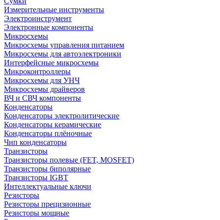
Сумки
Измерительные инструменты
Электроинструмент
Электронные компоненты
Микросхемы
Микросхемы управления питанием
Микросхемы для автоэлектроники
Интерфейсные микросхемы
Микроконтроллеры
Микросхемы для УНЧ
Микросхемы драйверов
ВЧ и СВЧ компоненты
Конденсаторы
Конденсаторы электролитические
Конденсаторы керамические
Конденсаторы плёночные
Чип конденсаторы
Транзисторы
Транзисторы полевые (FET, MOSFET)
Транзисторы биполярные
Транзисторы IGBT
Интеллектуальные ключи
Резисторы
Резисторы прецизионные
Резисторы мощные