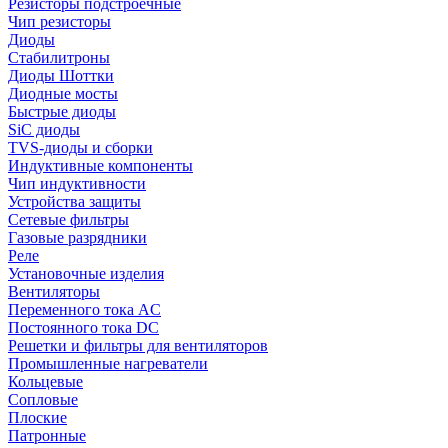
Резисторы подстроечные
Чип резисторы
Диоды
Стабилитроны
Диоды Шоттки
Диодные мосты
Быстрые диоды
SiC диоды
TVS-диоды и сборки
Индуктивные компоненты
Чип индуктивности
Устройства защиты
Сетевые фильтры
Газовые разрядники
Реле
Установочные изделия
Вентиляторы
Переменного тока AC
Постоянного тока DC
Решетки и фильтры для вентиляторов
Промышленные нагреватели
Кольцевые
Сопловые
Плоские
Патронные