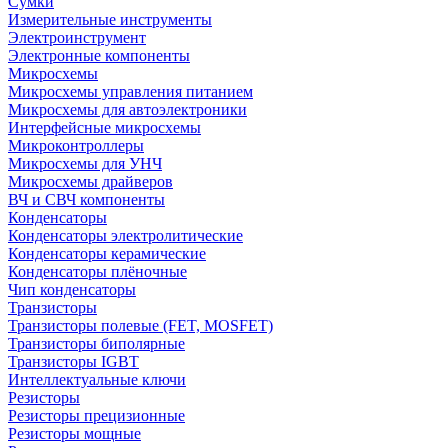
Сумки
Измерительные инструменты
Электроинструмент
Электронные компоненты
Микросхемы
Микросхемы управления питанием
Микросхемы для автоэлектроники
Интерфейсные микросхемы
Микроконтроллеры
Микросхемы для УНЧ
Микросхемы драйверов
ВЧ и СВЧ компоненты
Конденсаторы
Конденсаторы электролитические
Конденсаторы керамические
Конденсаторы плёночные
Чип конденсаторы
Транзисторы
Транзисторы полевые (FET, MOSFET)
Транзисторы биполярные
Транзисторы IGBT
Интеллектуальные ключи
Резисторы
Резисторы прецизионные
Резисторы мощные