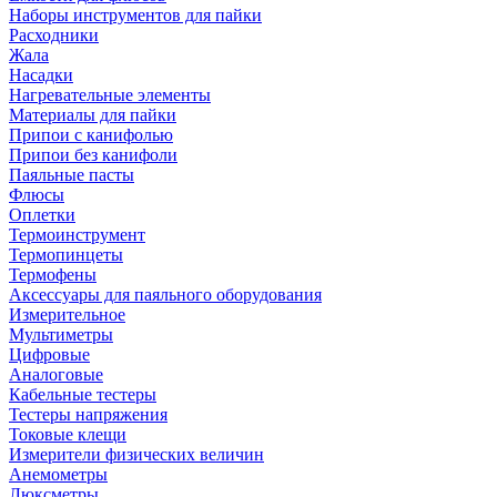
Наборы инструментов для пайки
Расходники
Жала
Насадки
Нагревательные элементы
Материалы для пайки
Припои с канифолью
Припои без канифоли
Паяльные пасты
Флюсы
Оплетки
Термоинструмент
Термопинцеты
Термофены
Аксессуары для паяльного оборудования
Измерительное
Мультиметры
Цифровые
Аналоговые
Кабельные тестеры
Тестеры напряжения
Токовые клещи
Измерители физических величин
Анемометры
Люксметры