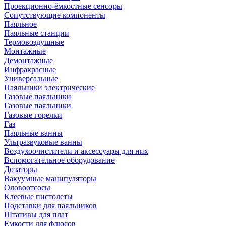
Проекционно-ёмкостные сенсоры
Сопутствующие компоненты
Паяльное
Паяльные станции
Термовоздушные
Монтажные
Демонтажные
Инфракрасные
Универсальные
Паяльники электрические
Газовые паяльники
Газовые паяльники
Газовые горелки
Газ
Паяльные ванны
Ультразвуковые ванны
Воздухоочистители и аксессуары для них
Вспомогательное оборудование
Дозаторы
Вакуумные манипуляторы
Оловоотсосы
Клеевые пистолеты
Подставки для паяльников
Штативы для плат
Емкости для флюсов