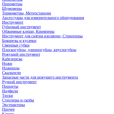
Пирометры
Шумомеры
Термометры, Метеостанции
Аксессуары для измерительного оборудования
Инструмент
Губцевый инструмент
Обжимные клещи, Кримперы
Инструмент для снятия изоляции, Стрипперы
Бокорезы и кусачки
Сменные губки
Плоскогубцы, длинногубцы, круглогубцы
Режущий инструмент
Кабелерезы
Ножи
Ножницы
Скальпели
Запасные части для режущего инструмента
Ручной инструмент
Пинцеты
Надфили
Тиски
Степлеры и скобы
Экстракторы
Прочее
Ключи