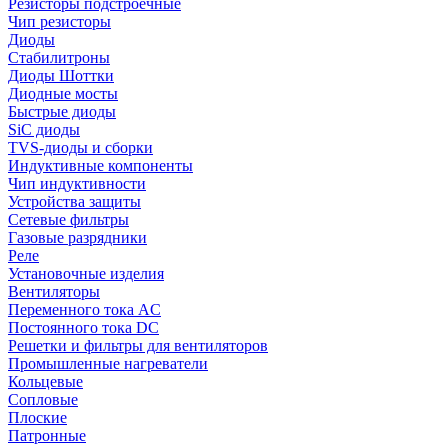
Резисторы подстроечные
Чип резисторы
Диоды
Стабилитроны
Диоды Шоттки
Диодные мосты
Быстрые диоды
SiC диоды
TVS-диоды и сборки
Индуктивные компоненты
Чип индуктивности
Устройства защиты
Сетевые фильтры
Газовые разрядники
Реле
Установочные изделия
Вентиляторы
Переменного тока AC
Постоянного тока DC
Решетки и фильтры для вентиляторов
Промышленные нагреватели
Кольцевые
Сопловые
Плоские
Патронные