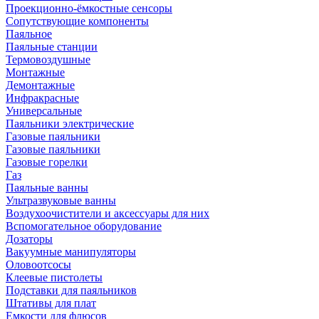
Проекционно-ёмкостные сенсоры
Сопутствующие компоненты
Паяльное
Паяльные станции
Термовоздушные
Монтажные
Демонтажные
Инфракрасные
Универсальные
Паяльники электрические
Газовые паяльники
Газовые паяльники
Газовые горелки
Газ
Паяльные ванны
Ультразвуковые ванны
Воздухоочистители и аксессуары для них
Вспомогательное оборудование
Дозаторы
Вакуумные манипуляторы
Оловоотсосы
Клеевые пистолеты
Подставки для паяльников
Штативы для плат
Емкости для флюсов