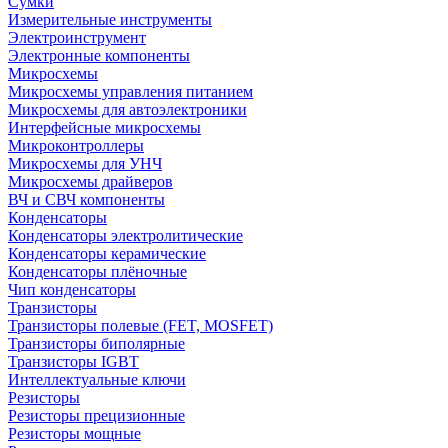
Сумки
Измерительные инструменты
Электроинструмент
Электронные компоненты
Микросхемы
Микросхемы управления питанием
Микросхемы для автоэлектроники
Интерфейсные микросхемы
Микроконтроллеры
Микросхемы для УНЧ
Микросхемы драйверов
ВЧ и СВЧ компоненты
Конденсаторы
Конденсаторы электролитические
Конденсаторы керамические
Конденсаторы плёночные
Чип конденсаторы
Транзисторы
Транзисторы полевые (FET, MOSFET)
Транзисторы биполярные
Транзисторы IGBT
Интеллектуальные ключи
Резисторы
Резисторы прецизионные
Резисторы мощные