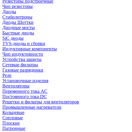
Резисторы подстроечные
Чип резисторы
Диоды
Стабилитроны
Диоды Шоттки
Диодные мосты
Быстрые диоды
SiC диоды
TVS-диоды и сборки
Индуктивные компоненты
Чип индуктивности
Устройства защиты
Сетевые фильтры
Газовые разрядники
Реле
Установочные изделия
Вентиляторы
Переменного тока AC
Постоянного тока DC
Решетки и фильтры для вентиляторов
Промышленные нагреватели
Кольцевые
Сопловые
Плоские
Патронные