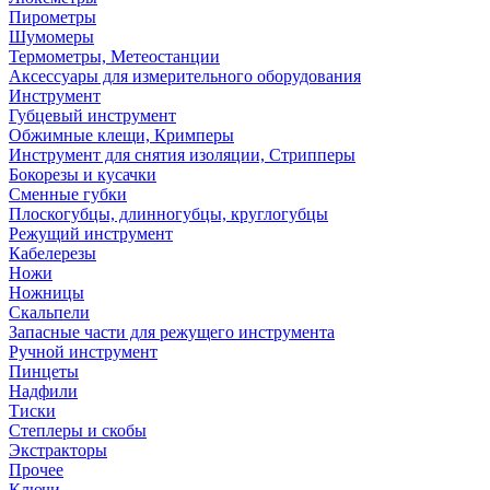
Пирометры
Шумомеры
Термометры, Метеостанции
Аксессуары для измерительного оборудования
Инструмент
Губцевый инструмент
Обжимные клещи, Кримперы
Инструмент для снятия изоляции, Стрипперы
Бокорезы и кусачки
Сменные губки
Плоскогубцы, длинногубцы, круглогубцы
Режущий инструмент
Кабелерезы
Ножи
Ножницы
Скальпели
Запасные части для режущего инструмента
Ручной инструмент
Пинцеты
Надфили
Тиски
Степлеры и скобы
Экстракторы
Прочее
Ключи