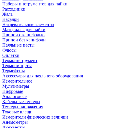
Наборы инструментов для пайки
Расходники
Жала
Насадки
Нагревательные элементы
Материалы для пайки
Припои с канифолью
Припои без канифоли
Паяльные пасты
Флюсы
Оплетки
Термоинструмент
Термопинцеты
Термофены
Аксессуары для паяльного оборудования
Измерительное
Мультиметры
Цифровые
Аналоговые
Кабельные тестеры
Тестеры напряжения
Токовые клещи
Измерители физических величин
Анемометры
Люксметры