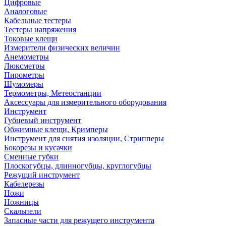
Цифровые
Аналоговые
Кабельные тестеры
Тестеры напряжения
Токовые клещи
Измерители физических величин
Анемометры
Люксметры
Пирометры
Шумомеры
Термометры, Метеостанции
Аксессуары для измерительного оборудования
Инструмент
Губцевый инструмент
Обжимные клещи, Кримперы
Инструмент для снятия изоляции, Стрипперы
Бокорезы и кусачки
Сменные губки
Плоскогубцы, длинногубцы, круглогубцы
Режущий инструмент
Кабелерезы
Ножи
Ножницы
Скальпели
Запасные части для режущего инструмента