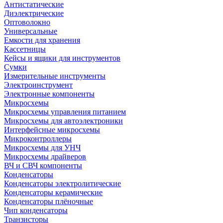
Антистатические
Диэлектрические
Оптоволокно
Универсальные
Емкости для хранения
Кассетницы
Кейсы и ящики для инструментов
Сумки
Измерительные инструменты
Электроинструмент
Электронные компоненты
Микросхемы
Микросхемы управления питанием
Микросхемы для автоэлектроники
Интерфейсные микросхемы
Микроконтроллеры
Микросхемы для УНЧ
Микросхемы драйверов
ВЧ и СВЧ компоненты
Конденсаторы
Конденсаторы электролитические
Конденсаторы керамические
Конденсаторы плёночные
Чип конденсаторы
Транзисторы