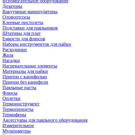
Вспомогательное оборудование
Дозаторы
Вакуумные манипуляторы
Оловоотсосы
Клеевые пистолеты
Подставки для паяльников
Штативы для плат
Емкости для флюсов
Наборы инструментов для пайки
Расходники
Жала
Насадки
Нагревательные элементы
Материалы для пайки
Припои с канифолью
Припои без канифоли
Паяльные пасты
Флюсы
Оплетки
Термоинструмент
Термопинцеты
Термофены
Аксессуары для паяльного оборудования
Измерительное
Мультиметры