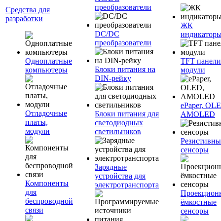
преобразователи
Средства для
разработки
ЖК
DC/DC
индикатор
преобразователи
Одноплатные
TFT панели
Блоки питания на
компьютеры
модули
DIN-рейку
ePaper, OL
Отладочные
Блоки питания для
AMOLED
платы,
светодиодных
модули
светильников
Резистивны
сенсоры
Зарядные
устройства для
Компоненты
электротранспорта
для
Проекцион
беспроводной
ёмкостные
связи
сенсоры