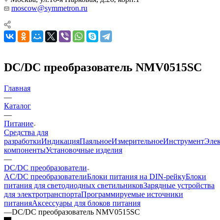
moscow@symmetron.ru
DC/DC преобразователь NMV0515SC
Главная
—
Каталог
—
Питание
Средства для
разработки
Индикация
Паяльное
Измерительное
Инструмент
Эле
компоненты
Установочные изделия
—
DC/DC преобразователи
AC/DC преобразователи
Блоки питания на DIN-рейку
Блоки
питания для светодиодных светильников
Зарядные устройства
для электротранспорта
Программируемые источники
питания
Аксессуары для блоков питания
—
DC/DC преобразователь NMV0515SC