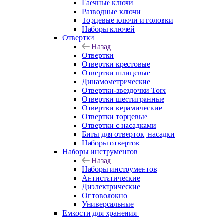
Гаечные ключи
Разводные ключи
Торцевые ключи и головки
Наборы ключей
Отвертки
Назад
Отвертки
Отвертки крестовые
Отвертки шлицевые
Динамометрические
Отвертки-звездочки Torx
Отвертки шестигранные
Отвертки керамические
Отвертки торцевые
Отвертки с насадками
Биты для отверток, насадки
Наборы отверток
Наборы инструментов
Назад
Наборы инструментов
Антистатические
Диэлектрические
Оптоволокно
Универсальные
Емкости для хранения