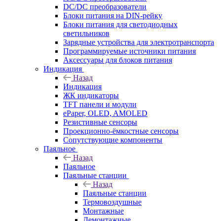
DC/DC преобразователи
Блоки питания на DIN-рейку
Блоки питания для светодиодных
светильников
Зарядные устройства для электротранспорта
Программируемые источники питания
Аксессуары для блоков питания
Индикация
Назад
Индикация
ЖК индикаторы
TFT панели и модули
ePaper, OLED, AMOLED
Резистивные сенсоры
Проекционно-ёмкостные сенсоры
Сопутствующие компоненты
Паяльное
Назад
Паяльное
Паяльные станции
Назад
Паяльные станции
Термовоздушные
Монтажные
Демонтажные