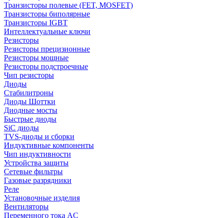
Транзисторы полевые (FET, MOSFET)
Транзисторы биполярные
Транзисторы IGBT
Интеллектуальные ключи
Резисторы
Резисторы прецизионные
Резисторы мощные
Резисторы подстроечные
Чип резисторы
Диоды
Стабилитроны
Диоды Шоттки
Диодные мосты
Быстрые диоды
SiC диоды
TVS-диоды и сборки
Индуктивные компоненты
Чип индуктивности
Устройства защиты
Сетевые фильтры
Газовые разрядники
Реле
Установочные изделия
Вентиляторы
Переменного тока AC