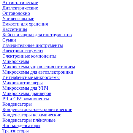
Антистатические
Диэлектрические
Оптоволокно
Универсальные
Емкости для хранения
Кассетницы
Кейсы и ящики для инструментов
Сумки
Измерительные инструменты
Электроинструмент
Электронные компоненты
Микросхемы
Микросхемы управления питанием
Микросхемы для автоэлектроники
Интерфейсные микросхемы
Микроконтроллеры
Микросхемы для УНЧ
Микросхемы драйверов
ВЧ и СВЧ компоненты
Конденсаторы
Конденсаторы электролитические
Конденсаторы керамические
Конденсаторы плёночные
Чип конденсаторы
Транзисторы