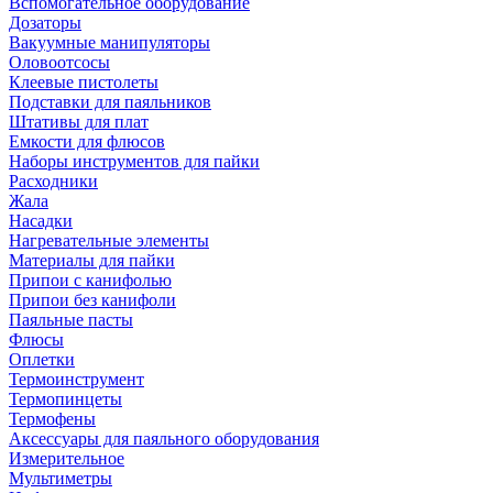
Вспомогательное оборудование
Дозаторы
Вакуумные манипуляторы
Оловоотсосы
Клеевые пистолеты
Подставки для паяльников
Штативы для плат
Емкости для флюсов
Наборы инструментов для пайки
Расходники
Жала
Насадки
Нагревательные элементы
Материалы для пайки
Припои с канифолью
Припои без канифоли
Паяльные пасты
Флюсы
Оплетки
Термоинструмент
Термопинцеты
Термофены
Аксессуары для паяльного оборудования
Измерительное
Мультиметры