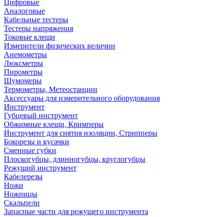
Цифровые
Аналоговые
Кабельные тестеры
Тестеры напряжения
Токовые клещи
Измерители физических величин
Анемометры
Люксметры
Пирометры
Шумомеры
Термометры, Метеостанции
Аксессуары для измерительного оборудования
Инструмент
Губцевый инструмент
Обжимные клещи, Кримперы
Инструмент для снятия изоляции, Стрипперы
Бокорезы и кусачки
Сменные губки
Плоскогубцы, длинногубцы, круглогубцы
Режущий инструмент
Кабелерезы
Ножи
Ножницы
Скальпели
Запасные части для режущего инструмента