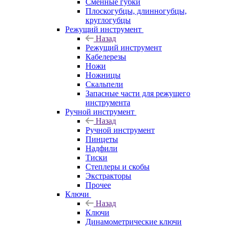
Сменные губки
Плоскогубцы, длинногубцы,
круглогубцы
Режущий инструмент
Назад
Режущий инструмент
Кабелерезы
Ножи
Ножницы
Скальпели
Запасные части для режущего
инструмента
Ручной инструмент
Назад
Ручной инструмент
Пинцеты
Надфили
Тиски
Степлеры и скобы
Экстракторы
Прочее
Ключи
Назад
Ключи
Динамометрические ключи