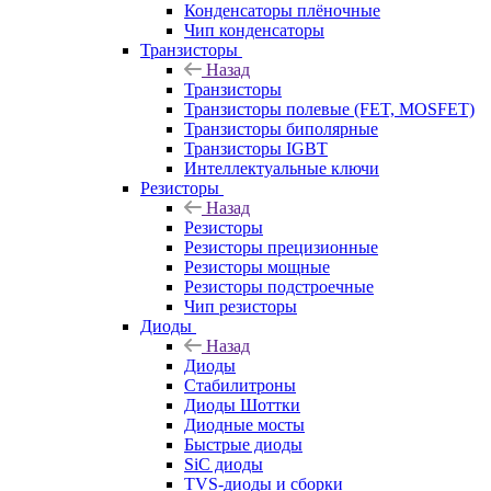
Конденсаторы плёночные
Чип конденсаторы
Транзисторы
Назад
Транзисторы
Транзисторы полевые (FET, MOSFET)
Транзисторы биполярные
Транзисторы IGBT
Интеллектуальные ключи
Резисторы
Назад
Резисторы
Резисторы прецизионные
Резисторы мощные
Резисторы подстроечные
Чип резисторы
Диоды
Назад
Диоды
Стабилитроны
Диоды Шоттки
Диодные мосты
Быстрые диоды
SiC диоды
TVS-диоды и сборки