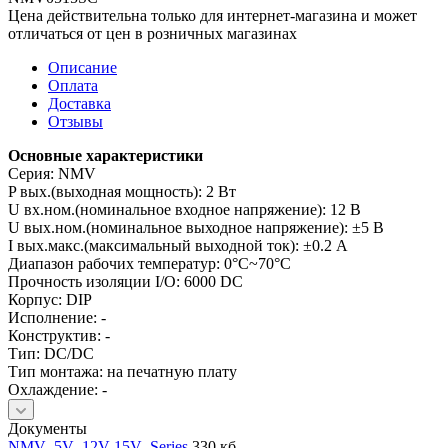
Цена действительна только для интернет-магазина и может
отличаться от цен в розничных магазинах
Описание
Оплата
Доставка
Отзывы
Основные характеристики
Серия: NMV
P вых.(выходная мощность): 2 Вт
U вх.ном.(номинальное входное напряжение): 12 В
U вых.ном.(номинальное выходное напряжение): ±5 В
I вых.макс.(максимальный выходной ток): ±0.2 А
Диапазон рабочих температур: 0°C~70°C
Прочность изоляции I/O: 6000 DC
Корпус: DIP
Исполнение: -
Конструктив: -
Тип: DC/DC
Тип монтажа: на печатную плату
Охлаждение: -
Документы
NMV_5V_12V-15V_Series
330 кб