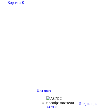
Корзина
0
Питание
Индикация
AC/DC