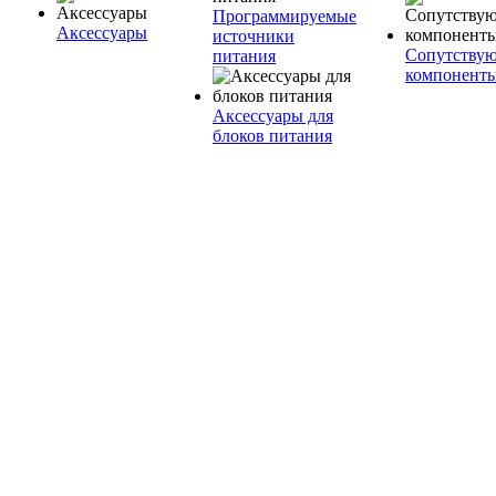
Программируемые
Аксессуары
источники
Сопутству
питания
компонент
Аксессуары для
блоков питания