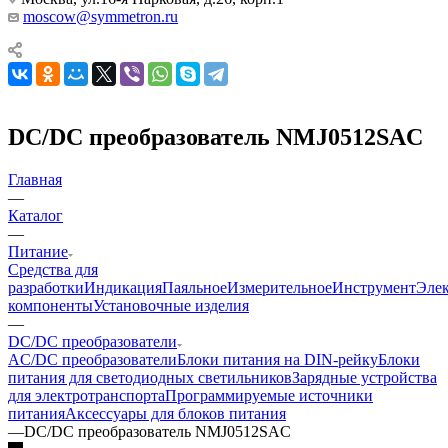
moscow@symmetron.ru
DC/DC преобразователь NMJ0512SAC
Главная
—
Каталог
—
Питание
Средства для
разработки
Индикация
Паяльное
Измерительное
Инструмент
Эле
компоненты
Установочные изделия
—
DC/DC преобразователи
AC/DC преобразователи
Блоки питания на DIN-рейку
Блоки
питания для светодиодных светильников
Зарядные устройства
для электротранспорта
Программируемые источники
питания
Аксессуары для блоков питания
—
DC/DC преобразователь NMJ0512SAC