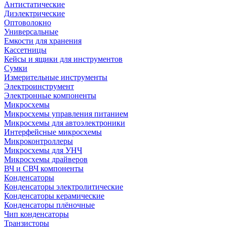
Антистатические
Диэлектрические
Оптоволокно
Универсальные
Емкости для хранения
Кассетницы
Кейсы и ящики для инструментов
Сумки
Измерительные инструменты
Электроинструмент
Электронные компоненты
Микросхемы
Микросхемы управления питанием
Микросхемы для автоэлектроники
Интерфейсные микросхемы
Микроконтроллеры
Микросхемы для УНЧ
Микросхемы драйверов
ВЧ и СВЧ компоненты
Конденсаторы
Конденсаторы электролитические
Конденсаторы керамические
Конденсаторы плёночные
Чип конденсаторы
Транзисторы