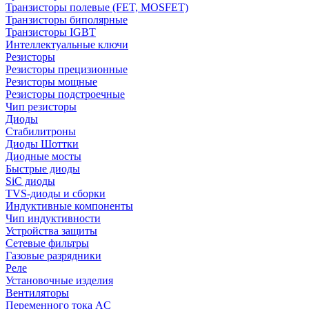
Транзисторы полевые (FET, MOSFET)
Транзисторы биполярные
Транзисторы IGBT
Интеллектуальные ключи
Резисторы
Резисторы прецизионные
Резисторы мощные
Резисторы подстроечные
Чип резисторы
Диоды
Стабилитроны
Диоды Шоттки
Диодные мосты
Быстрые диоды
SiC диоды
TVS-диоды и сборки
Индуктивные компоненты
Чип индуктивности
Устройства защиты
Сетевые фильтры
Газовые разрядники
Реле
Установочные изделия
Вентиляторы
Переменного тока AC