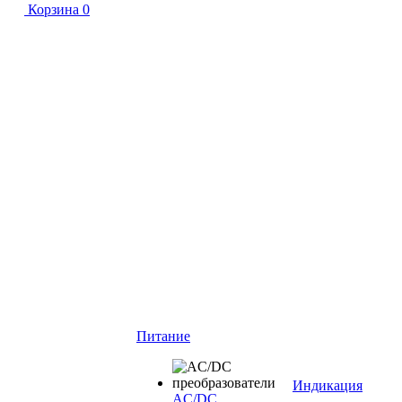
Корзина
0
Питание
Индикация
AC/DC