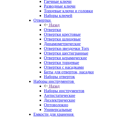
Гаечные ключи
Разводные ключи
Торцевые ключи и головки
Наборы ключей
Отвертки
Назад
Отвертки
Отвертки крестовые
Отвертки шлицевые
Динамометрические
Отвертки-звездочки Torx
Отвертки шестигранные
Отвертки керамические
Отвертки торцевые
Отвертки с насадками
Биты для отверток, насадки
Наборы отверток
Наборы инструментов
Назад
Наборы инструментов
Антистатические
Диэлектрические
Оптоволокно
Универсальные
Емкости для хранения