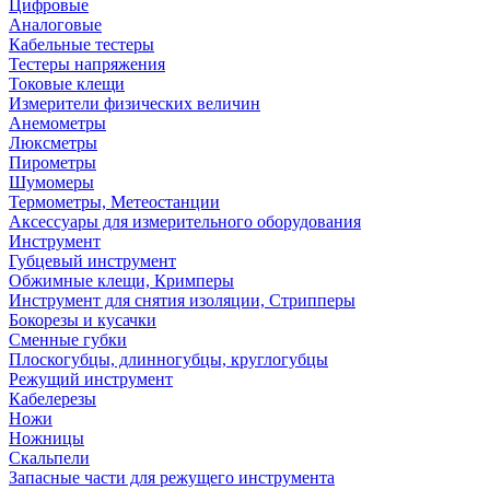
Цифровые
Аналоговые
Кабельные тестеры
Тестеры напряжения
Токовые клещи
Измерители физических величин
Анемометры
Люксметры
Пирометры
Шумомеры
Термометры, Метеостанции
Аксессуары для измерительного оборудования
Инструмент
Губцевый инструмент
Обжимные клещи, Кримперы
Инструмент для снятия изоляции, Стрипперы
Бокорезы и кусачки
Сменные губки
Плоскогубцы, длинногубцы, круглогубцы
Режущий инструмент
Кабелерезы
Ножи
Ножницы
Скальпели
Запасные части для режущего инструмента