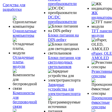
преобразователи
Средства для
разработки
ЖК
DC/DC
индикатор
преобразователи
Одноплатные
TFT панели
Блоки питания на
компьютеры
модули
DIN-рейку
ePaper, OL
Отладочные
Блоки питания для
AMOLED
платы,
светодиодных
модули
светильников
Резистивны
сенсоры
Зарядные
устройства для
Компоненты
электротранспорта
для
Проекцион
беспроводной
ёмкостные
связи
сенсоры