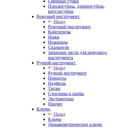
Сменные губки
Плоскогубцы, длинногубцы,
круглогубцы
Режущий инструмент
Назад
Режущий инструмент
Кабелерезы
Ножи
Ножницы
Скальпели
Запасные части для режущего
инструмента
Ручной инструмент
Назад
Ручной инструмент
Пинцеты
Надфили
Тиски
Степлеры и скобы
Экстракторы
Прочее
Ключи
Назад
Ключи
Динамометрические ключи