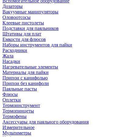
Вспомогательное оборудование
Дозаторы
Вакуумные манипуляторы
Оловоотсосы
Клеевые пистолеты
Подставки для паяльников
Штативы для плат
Емкости для флюсов
Наборы инструментов для пайки
Расходники
Жала
Насадки
Нагревательные элементы
Материалы для пайки
Припои с канифолью
Припои без канифоли
Паяльные пасты
Флюсы
Оплетки
Термоинструмент
Термопинцеты
Термофены
Аксессуары для паяльного оборудования
Измерительное
Мультиметры