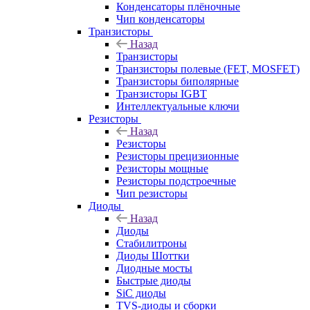
Конденсаторы плёночные
Чип конденсаторы
Транзисторы
Назад
Транзисторы
Транзисторы полевые (FET, MOSFET)
Транзисторы биполярные
Транзисторы IGBT
Интеллектуальные ключи
Резисторы
Назад
Резисторы
Резисторы прецизионные
Резисторы мощные
Резисторы подстроечные
Чип резисторы
Диоды
Назад
Диоды
Стабилитроны
Диоды Шоттки
Диодные мосты
Быстрые диоды
SiC диоды
TVS-диоды и сборки