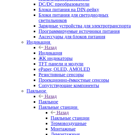
DC/DC преобразователи
Блоки питания на DIN-рейку
Блоки питания для светодиодных
светильников
Зарядные устройства для электротранспорта
Программируемые источники питания
Аксессуары для блоков питания
Индикация
Назад
Индикация
ЖК индикаторы
TFT панели и модули
ePaper, OLED, AMOLED
Резистивные сенсоры
Проекционно-ёмкостные сенсоры
Сопутствующие компоненты
Паяльное
Назад
Паяльное
Паяльные станции
Назад
Паяльные станции
Термовоздушные
Монтажные
Демонтажные