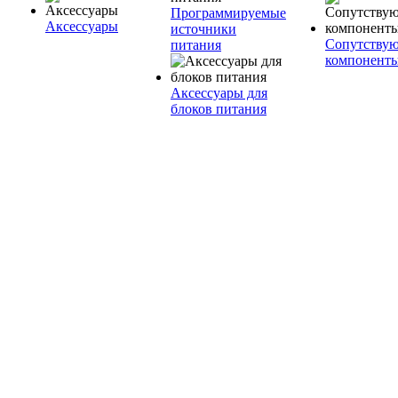
Программируемые
Аксессуары
источники
Сопутству
питания
компонент
Аксессуары для
блоков питания