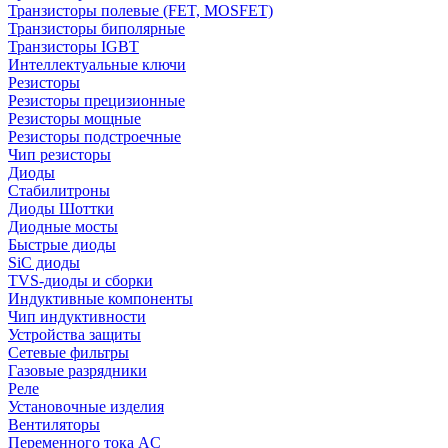
Транзисторы полевые (FET, MOSFET)
Транзисторы биполярные
Транзисторы IGBT
Интеллектуальные ключи
Резисторы
Резисторы прецизионные
Резисторы мощные
Резисторы подстроечные
Чип резисторы
Диоды
Стабилитроны
Диоды Шоттки
Диодные мосты
Быстрые диоды
SiC диоды
TVS-диоды и сборки
Индуктивные компоненты
Чип индуктивности
Устройства защиты
Сетевые фильтры
Газовые разрядники
Реле
Установочные изделия
Вентиляторы
Переменного тока AC