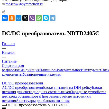
moscow@symmetron.ru
DC/DC преобразователь NDTD2405C
Главная
—
Каталог
—
Питание
Средства для
разработки
Индикация
Паяльное
Измерительное
Инструмент
Эле
компоненты
Установочные изделия
—
DC/DC преобразователи
AC/DC преобразователи
Блоки питания на DIN-рейку
Блоки
питания для светодиодных светильников
Зарядные устройства
для электротранспорта
Программируемые источники
питания
Аксессуары для блоков питания
—
DC/DC преобразователь NDTD2405C