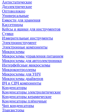
Антистатические
Диэлектрические
Оптоволокно
Универсальные
Емкости для хранения
Кассетницы
Кейсы и ящики для инструментов
Сумки
Измерительные инструменты
Электроинструмент
Электронные компоненты
Микросхемы
Микросхемы управления питанием
Микросхемы для автоэлектроники
Интерфейсные микросхемы
Микроконтроллеры
Микросхемы для УНЧ
Микросхемы драйверов
ВЧ и СВЧ компоненты
Конденсаторы
Конденсаторы электролитические
Конденсаторы керамические
Конденсаторы плёночные
Чип конденсаторы
Транзисторы