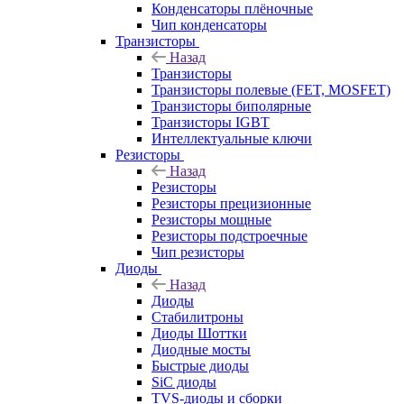
Конденсаторы плёночные
Чип конденсаторы
Транзисторы
Назад
Транзисторы
Транзисторы полевые (FET, MOSFET)
Транзисторы биполярные
Транзисторы IGBT
Интеллектуальные ключи
Резисторы
Назад
Резисторы
Резисторы прецизионные
Резисторы мощные
Резисторы подстроечные
Чип резисторы
Диоды
Назад
Диоды
Стабилитроны
Диоды Шоттки
Диодные мосты
Быстрые диоды
SiC диоды
TVS-диоды и сборки