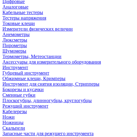
Цифровые
Аналоговые
Кабельные тестеры
Тестеры напряжения
Токовые клещи
Измерители физических величин
Анемометры
Люксметры
Пирометры
Шумомеры
Термометры, Метеостанции
Аксессуары для измерительного оборудования
Инструмент
Губцевый инструмент
Обжимные клещи, Кримперы
Инструмент для снятия изоляции, Стрипперы
Бокорезы и кусачки
Сменные губки
Плоскогубцы, длинногубцы, круглогубцы
Режущий инструмент
Кабелерезы
Ножи
Ножницы
Скальпели
Запасные части для режущего инструмента