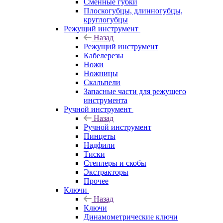
Сменные губки
Плоскогубцы, длинногубцы,
круглогубцы
Режущий инструмент
Назад
Режущий инструмент
Кабелерезы
Ножи
Ножницы
Скальпели
Запасные части для режущего
инструмента
Ручной инструмент
Назад
Ручной инструмент
Пинцеты
Надфили
Тиски
Степлеры и скобы
Экстракторы
Прочее
Ключи
Назад
Ключи
Динамометрические ключи