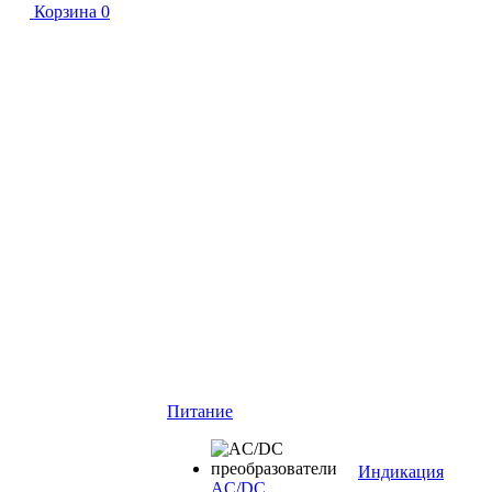
Корзина
0
Питание
Индикация
AC/DC