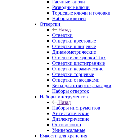
Гаечные ключи
Разводные ключи
Торцевые ключи и головки
Наборы ключей
Отвертки
Назад
Отвертки
Отвертки крестовые
Отвертки шлицевые
Динамометрические
Отвертки-звездочки Torx
Отвертки шестигранные
Отвертки керамические
Отвертки торцевые
Отвертки с насадками
Биты для отверток, насадки
Наборы отверток
Наборы инструментов
Назад
Наборы инструментов
Антистатические
Диэлектрические
Оптоволокно
Универсальные
Емкости для хранения