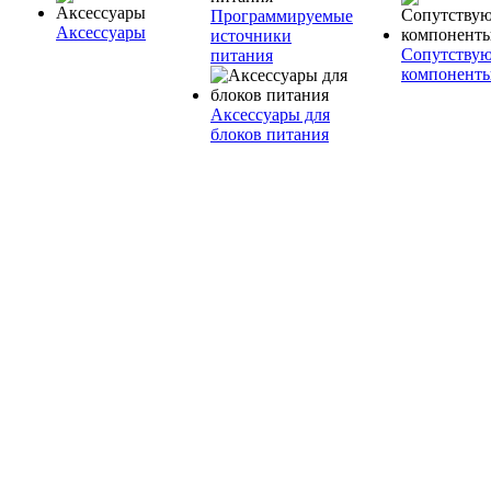
Программируемые
Аксессуары
источники
Сопутству
питания
компонент
Аксессуары для
блоков питания