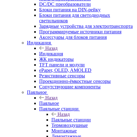
DC/DC преобразователи
Блоки питания на DIN-рейку
Блоки питания для светодиодных
светильников
Зарядные устройства для электротранспорта
Программируемые источники питания
Аксессуары для блоков питания
Индикация
Назад
Индикация
ЖК индикаторы
TFT панели и модули
ePaper, OLED, AMOLED
Резистивные сенсоры
Проекционно-ёмкостные сенсоры
Сопутствующие компоненты
Паяльное
Назад
Паяльное
Паяльные станции
Назад
Паяльные станции
Термовоздушные
Монтажные
Демонтажные