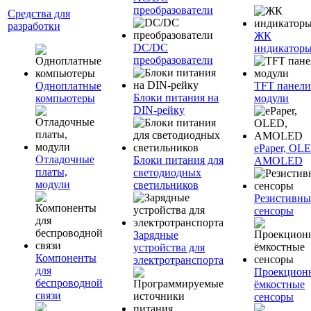
преобразователи
Средства для
разработки
ЖК
DC/DC
индикатор
преобразователи
Одноплатные
TFT панели
Блоки питания на
компьютеры
модули
DIN-рейку
ePaper, OL
Отладочные
Блоки питания для
AMOLED
платы,
светодиодных
модули
светильников
Резистивны
сенсоры
Зарядные
устройства для
Компоненты
электротранспорта
для
Проекцион
беспроводной
ёмкостные
связи
сенсоры