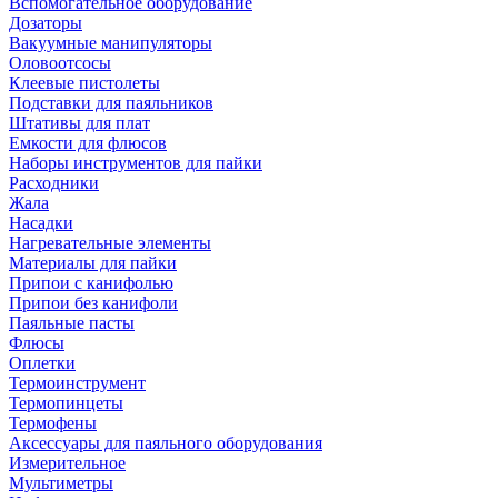
Вспомогательное оборудование
Дозаторы
Вакуумные манипуляторы
Оловоотсосы
Клеевые пистолеты
Подставки для паяльников
Штативы для плат
Емкости для флюсов
Наборы инструментов для пайки
Расходники
Жала
Насадки
Нагревательные элементы
Материалы для пайки
Припои с канифолью
Припои без канифоли
Паяльные пасты
Флюсы
Оплетки
Термоинструмент
Термопинцеты
Термофены
Аксессуары для паяльного оборудования
Измерительное
Мультиметры