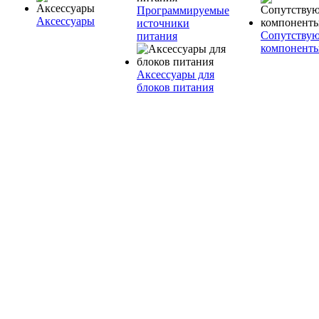
Программируемые
Аксессуары
источники
Сопутству
питания
компонент
Аксессуары для
блоков питания