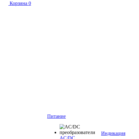
Корзина
0
Питание
Индикация
AC/DC