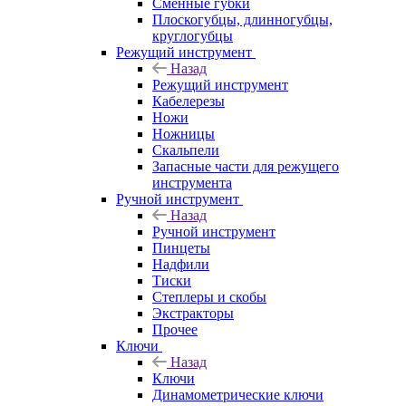
Сменные губки
Плоскогубцы, длинногубцы,
круглогубцы
Режущий инструмент
Назад
Режущий инструмент
Кабелерезы
Ножи
Ножницы
Скальпели
Запасные части для режущего
инструмента
Ручной инструмент
Назад
Ручной инструмент
Пинцеты
Надфили
Тиски
Степлеры и скобы
Экстракторы
Прочее
Ключи
Назад
Ключи
Динамометрические ключи