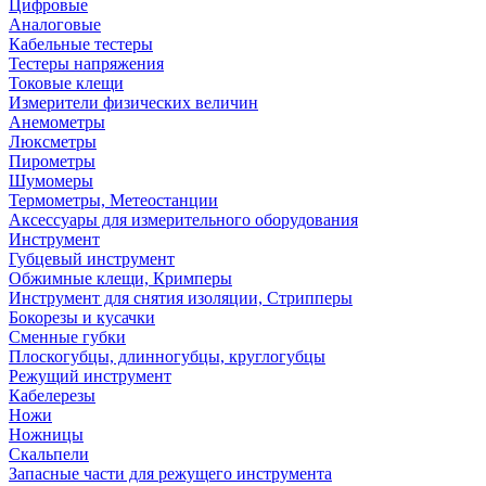
Цифровые
Аналоговые
Кабельные тестеры
Тестеры напряжения
Токовые клещи
Измерители физических величин
Анемометры
Люксметры
Пирометры
Шумомеры
Термометры, Метеостанции
Аксессуары для измерительного оборудования
Инструмент
Губцевый инструмент
Обжимные клещи, Кримперы
Инструмент для снятия изоляции, Стрипперы
Бокорезы и кусачки
Сменные губки
Плоскогубцы, длинногубцы, круглогубцы
Режущий инструмент
Кабелерезы
Ножи
Ножницы
Скальпели
Запасные части для режущего инструмента