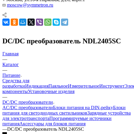
moscow@symmetron.ru
DC/DC преобразователь NDL2405SC
Главная
—
Каталог
—
Питание
Средства для
разработки
Индикация
Паяльное
Измерительное
Инструмент
Эле
компоненты
Установочные изделия
—
DC/DC преобразователи
AC/DC преобразователи
Блоки питания на DIN-рейку
Блоки
питания для светодиодных светильников
Зарядные устройства
для электротранспорта
Программируемые источники
питания
Аксессуары для блоков питания
—
DC/DC преобразователь NDL2405SC