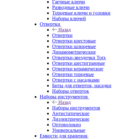
Гаечные ключи
Разводные ключи
Торцевые ключи и головки
Наборы ключей
Отвертки
Назад
Отвертки
Отвертки крестовые
Отвертки шлицевые
Динамометрические
Отвертки-звездочки Torx
Отвертки шестигранные
Отвертки керамические
Отвертки торцевые
Отвертки с насадками
Биты для отверток, насадки
Наборы отверток
Наборы инструментов
Назад
Наборы инструментов
Антистатические
Диэлектрические
Оптоволокно
Универсальные
Емкости для хранения