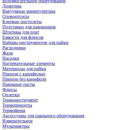
Вспомогательное оборудование
Дозаторы
Вакуумные манипуляторы
Оловоотсосы
Клеевые пистолеты
Подставки для паяльников
Штативы для плат
Емкости для флюсов
Наборы инструментов для пайки
Расходники
Жала
Насадки
Нагревательные элементы
Материалы для пайки
Припои с канифолью
Припои без канифоли
Паяльные пасты
Флюсы
Оплетки
Термоинструмент
Термопинцеты
Термофены
Аксессуары для паяльного оборудования
Измерительное
Мультиметры