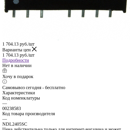
1 704.13
руб.
/шт
Варианты цен
1 704.13
руб.
/шт
Подробности
Нет в наличии
Хочу в подарок
Самовывоз сегодня - бесплатно
Характеристики
Код номенклатуры
—
00238583
Код товара производителя
—
NDL2405SC
Цена действительна только для интернет-магазина и может