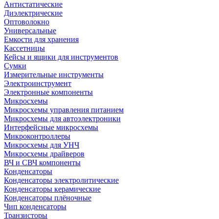
Антистатические
Диэлектрические
Оптоволокно
Универсальные
Емкости для хранения
Кассетницы
Кейсы и ящики для инструментов
Сумки
Измерительные инструменты
Электроинструмент
Электронные компоненты
Микросхемы
Микросхемы управления питанием
Микросхемы для автоэлектроники
Интерфейсные микросхемы
Микроконтроллеры
Микросхемы для УНЧ
Микросхемы драйверов
ВЧ и СВЧ компоненты
Конденсаторы
Конденсаторы электролитические
Конденсаторы керамические
Конденсаторы плёночные
Чип конденсаторы
Транзисторы