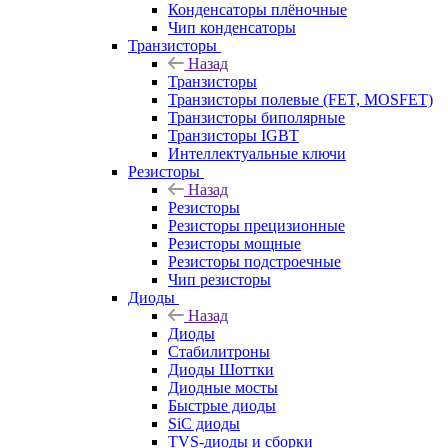
Конденсаторы плёночные
Чип конденсаторы
Транзисторы
Назад
Транзисторы
Транзисторы полевые (FET, MOSFET)
Транзисторы биполярные
Транзисторы IGBT
Интеллектуальные ключи
Резисторы
Назад
Резисторы
Резисторы прецизионные
Резисторы мощные
Резисторы подстроечные
Чип резисторы
Диоды
Назад
Диоды
Стабилитроны
Диоды Шоттки
Диодные мосты
Быстрые диоды
SiC диоды
TVS-диоды и сборки