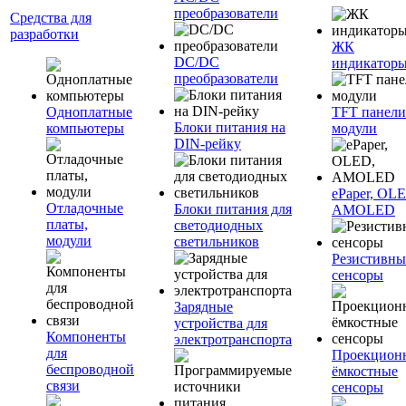
преобразователи
Средства для
разработки
ЖК
DC/DC
индикатор
преобразователи
Одноплатные
TFT панели
Блоки питания на
компьютеры
модули
DIN-рейку
ePaper, OL
Отладочные
Блоки питания для
AMOLED
платы,
светодиодных
модули
светильников
Резистивны
сенсоры
Зарядные
устройства для
Компоненты
электротранспорта
для
Проекцион
беспроводной
ёмкостные
связи
сенсоры