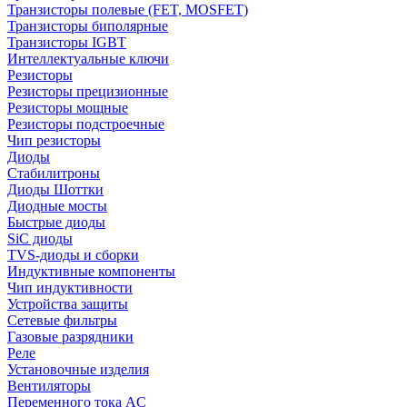
Транзисторы полевые (FET, MOSFET)
Транзисторы биполярные
Транзисторы IGBT
Интеллектуальные ключи
Резисторы
Резисторы прецизионные
Резисторы мощные
Резисторы подстроечные
Чип резисторы
Диоды
Стабилитроны
Диоды Шоттки
Диодные мосты
Быстрые диоды
SiC диоды
TVS-диоды и сборки
Индуктивные компоненты
Чип индуктивности
Устройства защиты
Сетевые фильтры
Газовые разрядники
Реле
Установочные изделия
Вентиляторы
Переменного тока AC