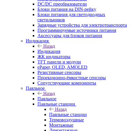
DC/DC преобразователи
Блоки питания на DIN-рейку
Блоки питания для светодиодных
светильников
Зарядные устройства для электротранспорта
Программируемые источники питания
Аксессуары для блоков питания
Индикация
Назад
Индикация
ЖК индикаторы
TFT панели и модули
ePaper, OLED, AMOLED
Резистивные сенсоры
Проекционно-ёмкостные сенсоры
Сопутствующие компоненты
Паяльное
Назад
Паяльное
Паяльные станции
Назад
Паяльные станции
Термовоздушные
Монтажные
Демонтажные