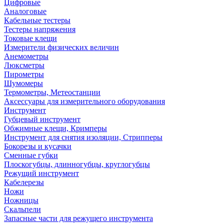
Цифровые
Аналоговые
Кабельные тестеры
Тестеры напряжения
Токовые клещи
Измерители физических величин
Анемометры
Люксметры
Пирометры
Шумомеры
Термометры, Метеостанции
Аксессуары для измерительного оборудования
Инструмент
Губцевый инструмент
Обжимные клещи, Кримперы
Инструмент для снятия изоляции, Стрипперы
Бокорезы и кусачки
Сменные губки
Плоскогубцы, длинногубцы, круглогубцы
Режущий инструмент
Кабелерезы
Ножи
Ножницы
Скальпели
Запасные части для режущего инструмента