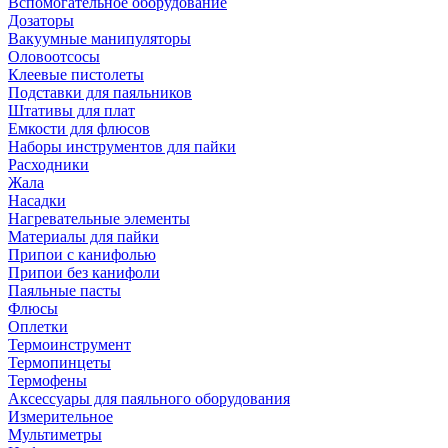
Вспомогательное оборудование
Дозаторы
Вакуумные манипуляторы
Оловоотсосы
Клеевые пистолеты
Подставки для паяльников
Штативы для плат
Емкости для флюсов
Наборы инструментов для пайки
Расходники
Жала
Насадки
Нагревательные элементы
Материалы для пайки
Припои с канифолью
Припои без канифоли
Паяльные пасты
Флюсы
Оплетки
Термоинструмент
Термопинцеты
Термофены
Аксессуары для паяльного оборудования
Измерительное
Мультиметры