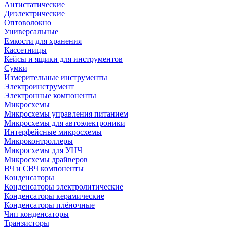
Антистатические
Диэлектрические
Оптоволокно
Универсальные
Емкости для хранения
Кассетницы
Кейсы и ящики для инструментов
Сумки
Измерительные инструменты
Электроинструмент
Электронные компоненты
Микросхемы
Микросхемы управления питанием
Микросхемы для автоэлектроники
Интерфейсные микросхемы
Микроконтроллеры
Микросхемы для УНЧ
Микросхемы драйверов
ВЧ и СВЧ компоненты
Конденсаторы
Конденсаторы электролитические
Конденсаторы керамические
Конденсаторы плёночные
Чип конденсаторы
Транзисторы