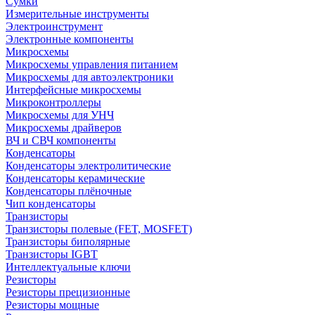
Сумки
Измерительные инструменты
Электроинструмент
Электронные компоненты
Микросхемы
Микросхемы управления питанием
Микросхемы для автоэлектроники
Интерфейсные микросхемы
Микроконтроллеры
Микросхемы для УНЧ
Микросхемы драйверов
ВЧ и СВЧ компоненты
Конденсаторы
Конденсаторы электролитические
Конденсаторы керамические
Конденсаторы плёночные
Чип конденсаторы
Транзисторы
Транзисторы полевые (FET, MOSFET)
Транзисторы биполярные
Транзисторы IGBT
Интеллектуальные ключи
Резисторы
Резисторы прецизионные
Резисторы мощные