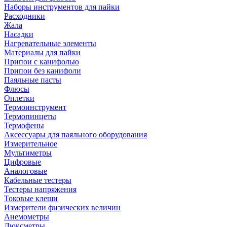
Наборы инструментов для пайки
Расходники
Жала
Насадки
Нагревательные элементы
Материалы для пайки
Припои с канифолью
Припои без канифоли
Паяльные пасты
Флюсы
Оплетки
Термоинструмент
Термопинцеты
Термофены
Аксессуары для паяльного оборудования
Измерительное
Мультиметры
Цифровые
Аналоговые
Кабельные тестеры
Тестеры напряжения
Токовые клещи
Измерители физических величин
Анемометры
Люксметры