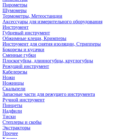
Пирометры
Шумомеры
Термометры, Метеостанции
Аксессуары для измерительного оборудования
Инструмент
Губцевый инструмент
Обжимные клещи, Кримперы
Инструмент для снятия изоляции, Стрипперы
Бокорезы и кусачки
Сменные губки
Плоскогубцы, длинногубцы, круглогубцы
Режущий инструмент
Кабелерезы
Ножи
Ножницы
Скальпели
Запасные части для режущего инструмента
Ручной инструмент
Пинцеты
Надфили
Тиски
Степлеры и скобы
Экстракторы
Прочее
Ключи