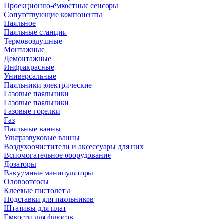
Проекционно-ёмкостные сенсоры
Сопутствующие компоненты
Паяльное
Паяльные станции
Термовоздушные
Монтажные
Демонтажные
Инфракрасные
Универсальные
Паяльники электрические
Газовые паяльники
Газовые паяльники
Газовые горелки
Газ
Паяльные ванны
Ультразвуковые ванны
Воздухоочистители и аксессуары для них
Вспомогательное оборудование
Дозаторы
Вакуумные манипуляторы
Оловоотсосы
Клеевые пистолеты
Подставки для паяльников
Штативы для плат
Емкости для флюсов