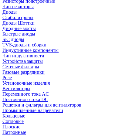
Резисторы подстроечные
Чип резисторы
Диоды
Стабилитроны
Диоды Шоттки
Диодные мосты
Быстрые диоды
SiC диоды
TVS-диоды и сборки
Индуктивные компоненты
Чип индуктивности
Устройства защиты
Сетевые фильтры
Газовые разрядники
Реле
Установочные изделия
Вентиляторы
Переменного тока AC
Постоянного тока DC
Решетки и фильтры для вентиляторов
Промышленные нагреватели
Кольцевые
Сопловые
Плоские
Патронные