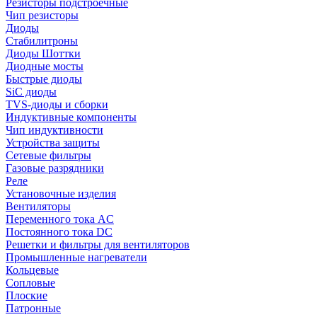
Резисторы подстроечные
Чип резисторы
Диоды
Стабилитроны
Диоды Шоттки
Диодные мосты
Быстрые диоды
SiC диоды
TVS-диоды и сборки
Индуктивные компоненты
Чип индуктивности
Устройства защиты
Сетевые фильтры
Газовые разрядники
Реле
Установочные изделия
Вентиляторы
Переменного тока AC
Постоянного тока DC
Решетки и фильтры для вентиляторов
Промышленные нагреватели
Кольцевые
Сопловые
Плоские
Патронные