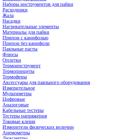
Наборы инструментов для пайки
Расходники
Жала
Насадки
Нагревательные элементы
Материалы для пайки
Припои с канифолью
Припои без канифоли
Паяльные пасты
Флюсы
Оплетки
Термоинструмент
Термопинцеты
Термофены
Аксессуары для паяльного оборудования
Измерительное
Мультиметры
Цифровые
Аналоговые
Кабельные тестеры
Тестеры напряжения
Токовые клещи
Измерители физических величин
Анемометры
Люксметры