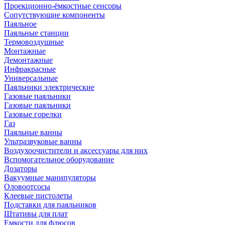
Проекционно-ёмкостные сенсоры
Сопутствующие компоненты
Паяльное
Паяльные станции
Термовоздушные
Монтажные
Демонтажные
Инфракрасные
Универсальные
Паяльники электрические
Газовые паяльники
Газовые паяльники
Газовые горелки
Газ
Паяльные ванны
Ультразвуковые ванны
Воздухоочистители и аксессуары для них
Вспомогательное оборудование
Дозаторы
Вакуумные манипуляторы
Оловоотсосы
Клеевые пистолеты
Подставки для паяльников
Штативы для плат
Емкости для флюсов