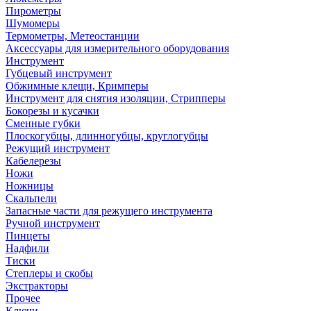
Пирометры
Шумомеры
Термометры, Метеостанции
Аксессуары для измерительного оборудования
Инструмент
Губцевый инструмент
Обжимные клещи, Кримперы
Инструмент для снятия изоляции, Стрипперы
Бокорезы и кусачки
Сменные губки
Плоскогубцы, длинногубцы, круглогубцы
Режущий инструмент
Кабелерезы
Ножи
Ножницы
Скальпели
Запасные части для режущего инструмента
Ручной инструмент
Пинцеты
Надфили
Тиски
Степлеры и скобы
Экстракторы
Прочее
Ключи