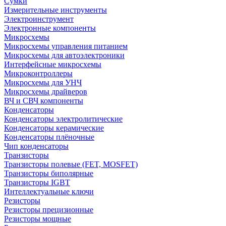
Сумки
Измерительные инструменты
Электроинструмент
Электронные компоненты
Микросхемы
Микросхемы управления питанием
Микросхемы для автоэлектроники
Интерфейсные микросхемы
Микроконтроллеры
Микросхемы для УНЧ
Микросхемы драйверов
ВЧ и СВЧ компоненты
Конденсаторы
Конденсаторы электролитические
Конденсаторы керамические
Конденсаторы плёночные
Чип конденсаторы
Транзисторы
Транзисторы полевые (FET, MOSFET)
Транзисторы биполярные
Транзисторы IGBT
Интеллектуальные ключи
Резисторы
Резисторы прецизионные
Резисторы мощные